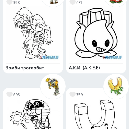
398
631
Зомби троглобит
А.К.И. (A.K.E.E)
693
359