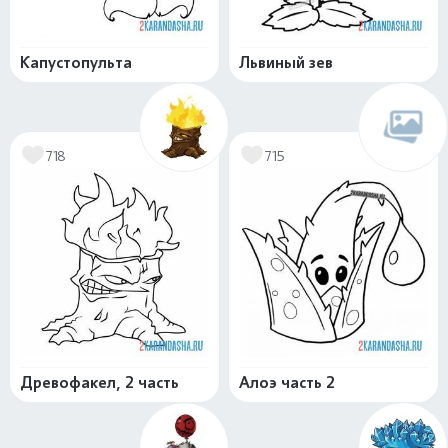
Капустопульта
Львиный зев
718
715
Древофакел, 2 часть
Алоэ часть 2