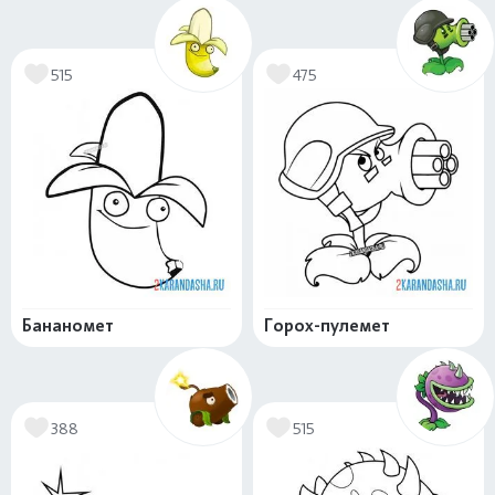
515
475
Бананомет
Горох-пулемет
388
515