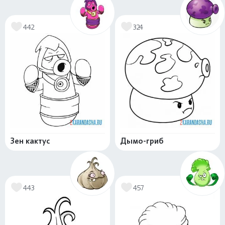
442
324
Зен кактус
Дымо-гриб
443
457