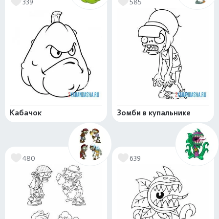
339
585
Кабачок
Зомби в купальнике
480
639