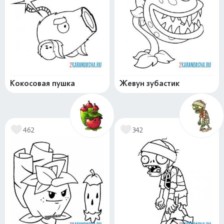
Кокосовая пушка
Жевун зубастик
462
342