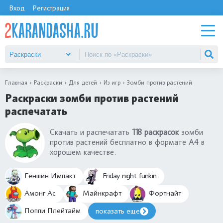
Вход
Регистрация
Главная
Раскраски
Для детей
Из игр
Зомби против растений
Раскраски зомби против растений
распечатать
Скачать и распечатать
118 раскрасок
зомби
против растений бесплатно в формате А4 в
хорошем качестве.
Смешные, забавные и немного устрашающие
картинки из популярной игры Plants vs. Zombies
Геншин Импакт
Friday night funkin
все части: 1, 2, 3. Качественные раскраски
подходят и для мальчиков, и для девочек
Амонг Ас
Майнкрафт
Фортнайт
разных возрастов.
Поппи Плейтайм
показать еще