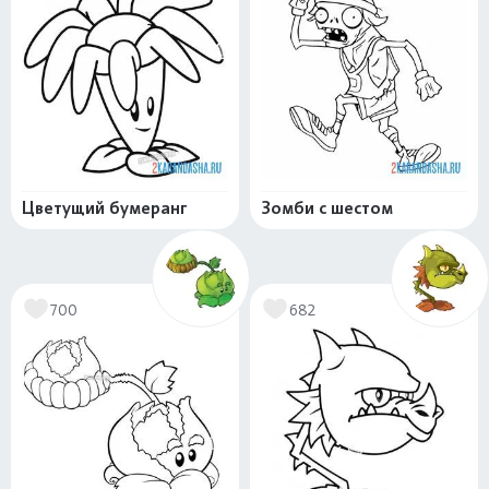
Цветущий бумеранг
Зомби с шестом
700
682