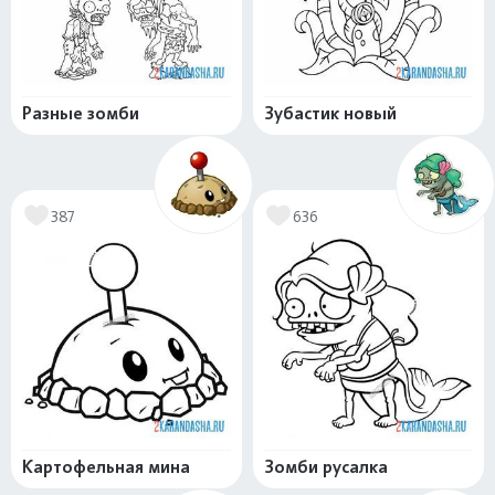
Разные зомби
Зубастик новый
387
636
Картофельная мина
Зомби русалка