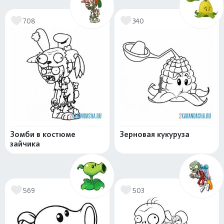
708
340
Зомби в костюме
Зерновая кукуруза
зайчика
569
503