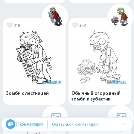
348
363
Зомби с лестницей
Обычный огородный
зомби и зубастик
›
31 комментарий
Оставь свой комментарий
392
476