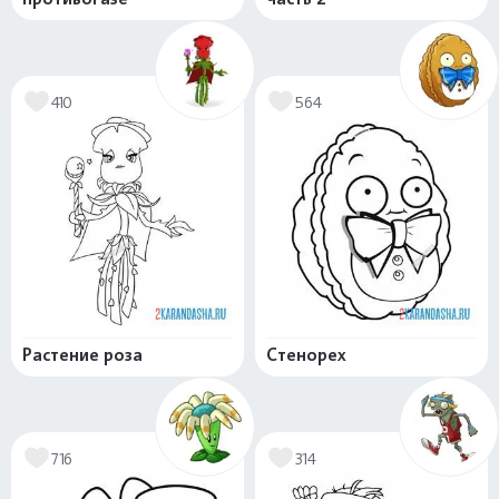
410
564
Растение роза
Стенорех
716
314