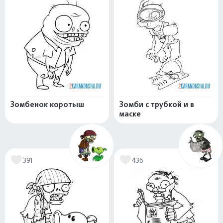
Зомбенок коротыш
Зомби с трубкой и в
маске
391
436