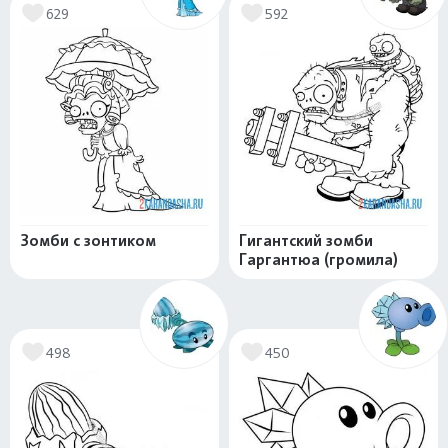
629
592
Зомби с зонтиком
Гигантский зомби
Гаргантюа (громила)
498
450