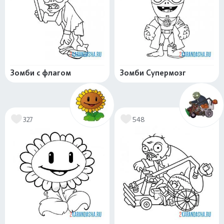
Зомби с флагом
Зомби Супермозг
327
548