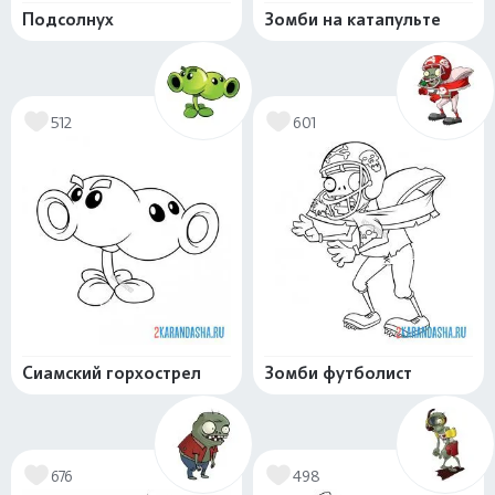
Подсолнух
Зомби на катапульте
512
601
Сиамский горхострел
Зомби футболист
676
498