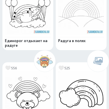
Единорог отдыхает на
Радуга в полях
радуге
556
525