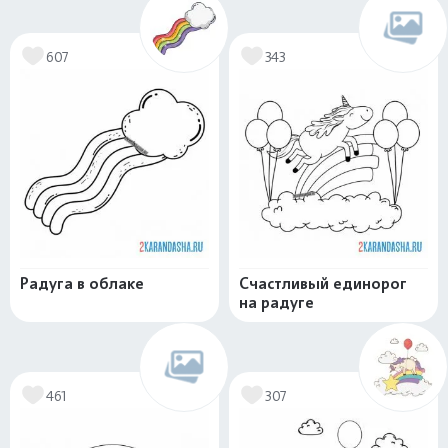
607
343
Радуга в облаке
Счастливый единорог
на радуге
461
307