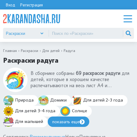
Вход
Регистрация
Главная
Раскраски
Для детей
Радуга
Раскраски радуга
В сборнике собраны
69 раскрасок радуги
для
детей, которые в хорошем качестве
распечатываются на весь лист А4 и
скачиваются без проблем в один клик. Среди
картинок есть раскраска радуга с облаками,
Природа
Домики
Для детей 2-3 года
радуга и солнце. Картинки-раскраски радуги
любят девочки. Но и мальчикам такие
Для детей 3-4 года
Солнце
иллюстрации будут полезны, ведь изучить все
Для малышей
показать еще
цвета радуги можно легко и быстро с
помощью наших раскрасок.
Сортировка:
Рекомендуемые
Новые
Популярные