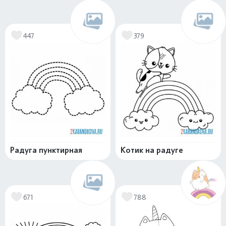
447
379
Радуга пунктирная
Котик на радуге
671
788