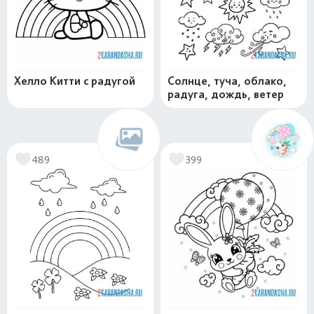
Хелло Китти с радугой
Солнце, туча, облако,
радуга, дождь, ветер
489
399