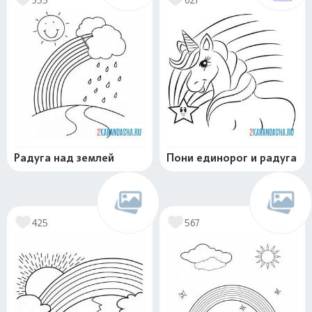
Радуга над землей
Пони единорог и радуга
425
567