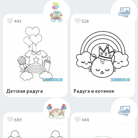
443
528
Детская радуга
Радуга и котенок
689
444