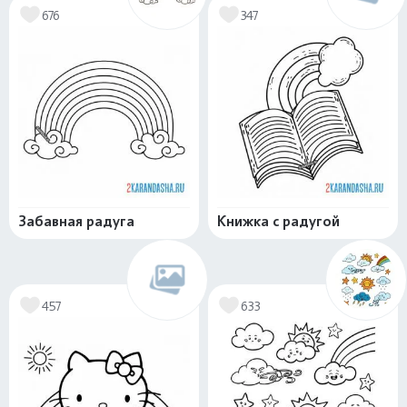
676
347
Забавная радуга
Книжка с радугой
457
633