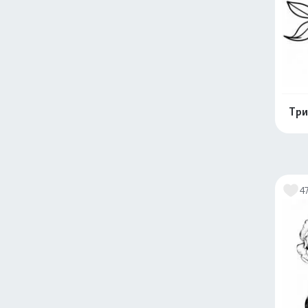
Три
4