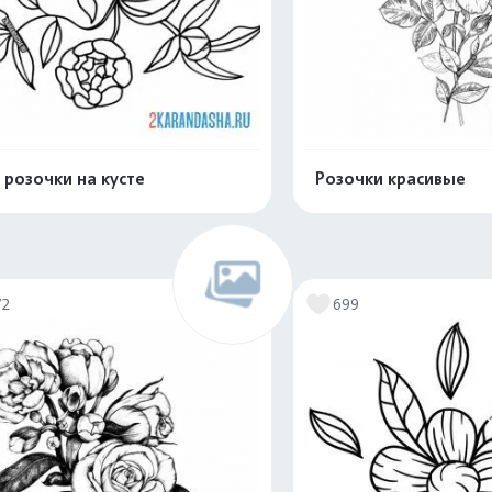
 розочки на кусте
Розочки красивые
Распечатать и скачать
Распечатать и 
72
699