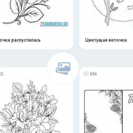
очка распустилась
Цветущая веточка
Распечатать и скачать
Распечатать и 
55
694