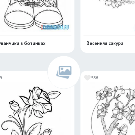
ванчики в ботинках
Весенняя сакура
Распечатать и скачать
Распечатать и 
19
536