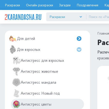
Раскраски
Онлайн раскраски
Загадки
Поздравления
Ка
Главна
Для детей
Рас
Для взрослых
Распеч
красив
Антистресс для взрослых
Антистресс животные
Антистресс мандала
Антистресс Новый год
Антистресс цветы