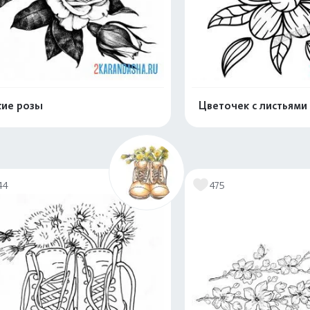
ие розы
Цветочек с листьями
Распечатать и скачать
Распечатать и 
44
475