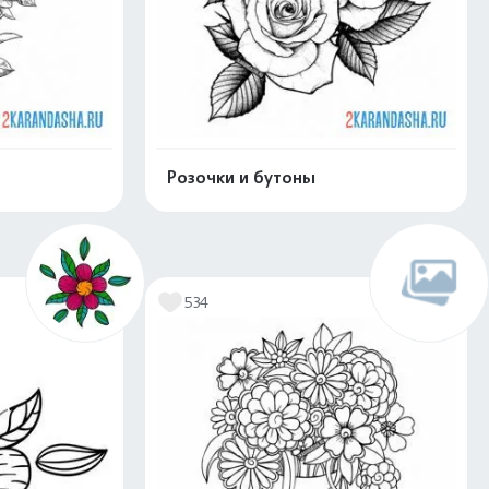
Розочки и бутоны
скачать
Распечатать и скачать
534