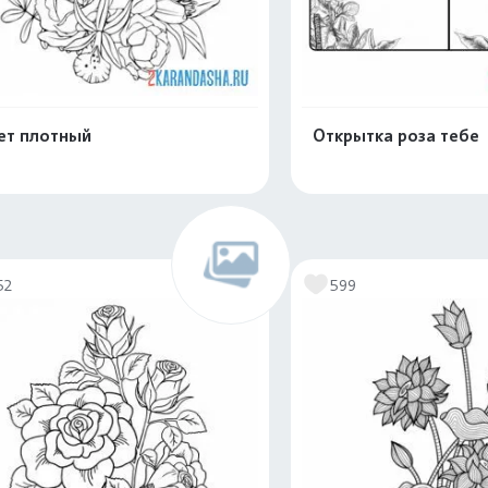
ет плотный
Открытка роза тебе
Распечатать и скачать
Распечатать и 
52
599