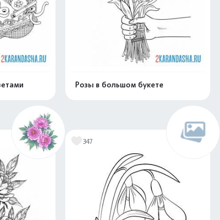
ветами
Розы в большом букете
скачать
Распечатать и скачать
347