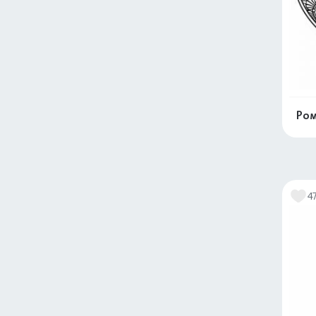
Ром
4