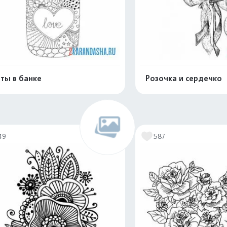
ты в банке
Розочка и сердечко
Распечатать и скачать
Распечатать и 
49
587