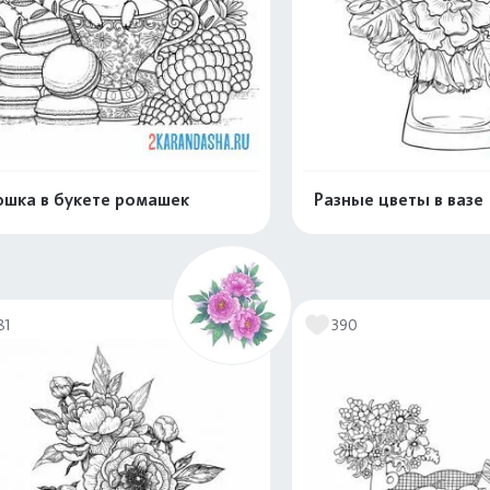
шка в букете ромашек
Разные цветы в вазе
Распечатать и скачать
Распечатать и 
81
390