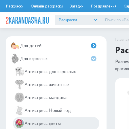
Раскраски
Онлайн раскраски
Загадки
Поздравления
Ка
Главна
Для детей
Рас
Для взрослых
Распеч
красив
Антистресс для взрослых
Антистресс животные
Антистресс мандала
Антистресс Новый год
Антистресс цветы