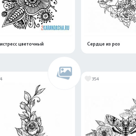
истресс цветочный
Сердце из роз
Распечатать и скачать
Распечатать и 
74
354