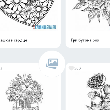
ашки в сердце
Три бутона роз
Распечатать и скачать
Распечатать и 
73
500