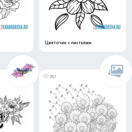
Цветочек с листьями
скачать
Распечатать и скачать
357