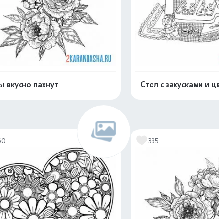
ы вкусно пахнут
Стол с закусками и ц
Распечатать и скачать
Распечатать и 
60
335