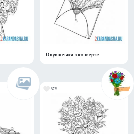
Одуванчики в конверте
скачать
Распечатать и скачать
678