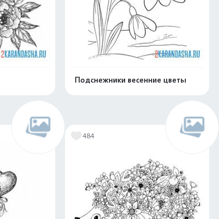
Подснежники весенние цветы
скачать
Распечатать и скачать
484