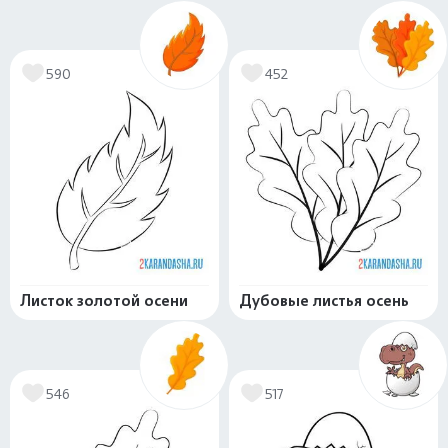
590
452
Листок золотой осени
Дубовые листья осень
546
517