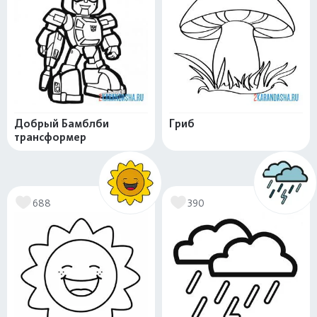
Добрый Бамблби
Гриб
трансформер
688
390