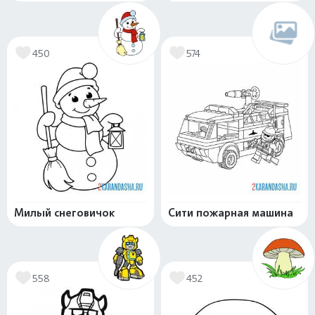
450
574
Милый снеговичок
Сити пожарная машина
558
452