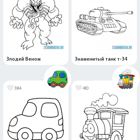
Злодей Веном
Знаменитый танк т-34
384
410