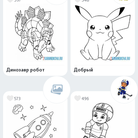
Динозавр робот
Добрый
573
496