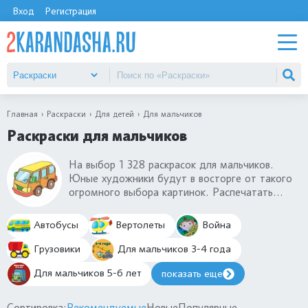
Вход
Регистрация
Главная
Раскраски
Для детей
Для мальчиков
Раскраски для мальчиков
На выбор 1 328 раскрасок для мальчиков.
Юные художники будут в восторге от такого
огромного выбора картинок. Распечатать
раскраски для мальчиков можно всего в один
клик. Среди раскрасок есть не только машинки,
Автобусы
Вертолеты
Война
но и автобусы, грузовики, виды спорта.
Раскрашивать такие иллюстрации не только
Грузовики
Для мальчиков 3-4 года
весело, но и полезно. Скачайте самые лучшие
Для мальчиков 5-6 лет
показать еще
раскраски для мальчиков.
Сортировка:
Рекомендуемые
Новые
Популярные