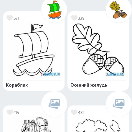
571
339
Кораблик
Осенний желудь
415
432