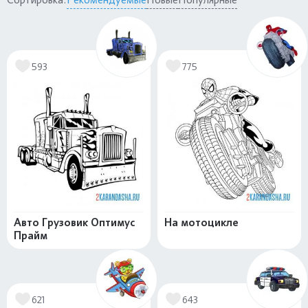
593
775
Авто Грузовик Оптимус
На мотоцикле
Прайм
621
643