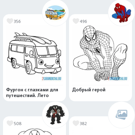
356
496
Фургон с глазками для
Добрый герой
путешествий. Лето
508
382