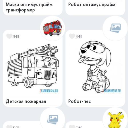
Маска оптимус прайм
Робот оптимус прайм
трансформер
343
449
Детская пожарная
Робот-пес
597
548