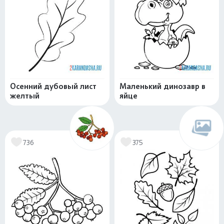
Осенний дубовый лист
Маленький динозавр в
желтый
яйце
736
375