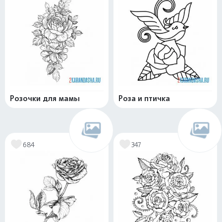
Розочки для мамы
Роза и птичка
684
347