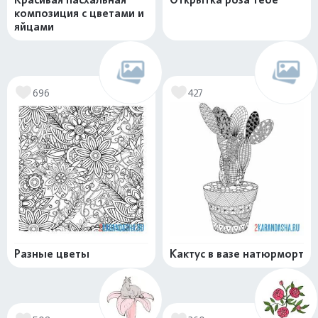
композиция с цветами и
яйцами
696
427
Разные цветы
Кактус в вазе натюрморт