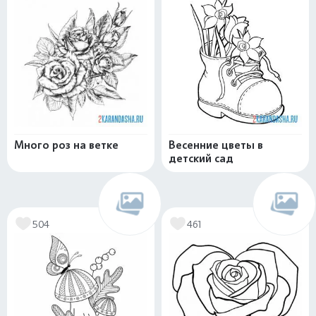
Много роз на ветке
Весенние цветы в
детский сад
504
461