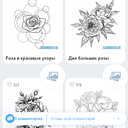
Роза и красивые узоры
Две больших розы
323
378
›
0 комментариев
Оставь свой комментарий