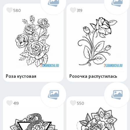
580
319
Роза кустовая
Розочка распустилась
419
550