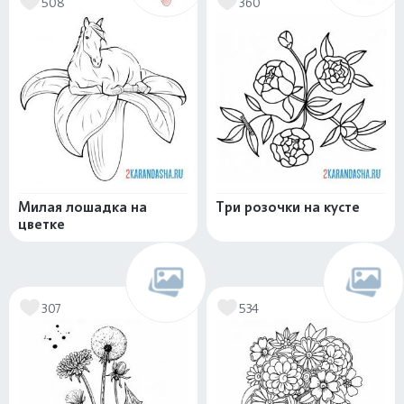
508
360
Милая лошадка на
Три розочки на кусте
цветке
307
534