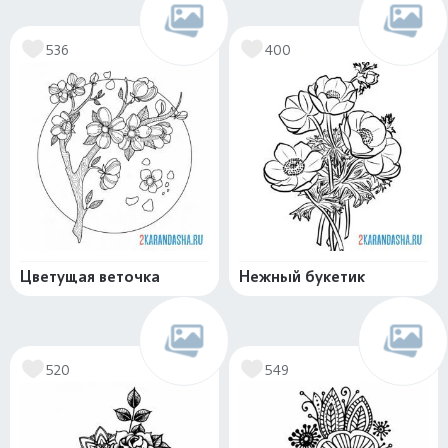
536
400
Цветущая веточка
Нежный букетик
520
549