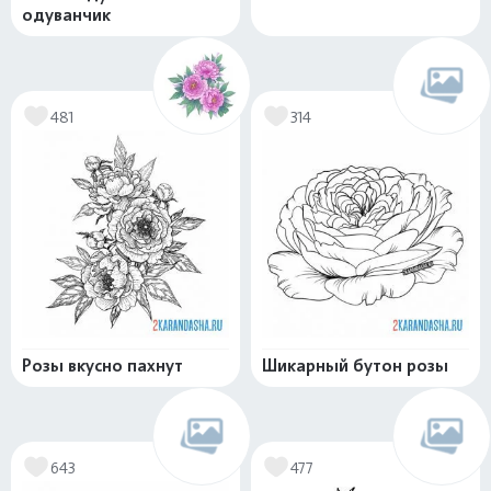
одуванчик
481
314
Розы вкусно пахнут
Шикарный бутон розы
643
477