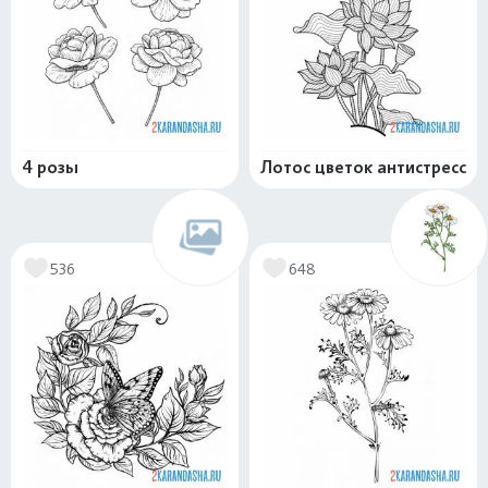
4 розы
Лотос цветок антистресс
536
648