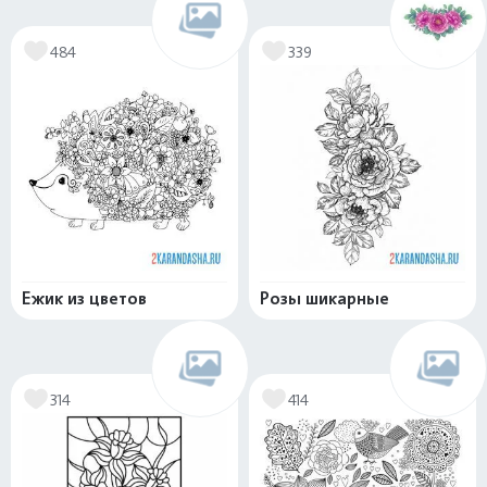
484
339
Ежик из цветов
Розы шикарные
314
414