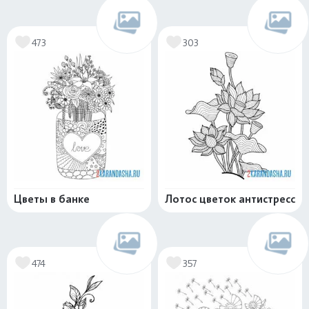
473
303
Цветы в банке
Лотос цветок антистресс
474
357