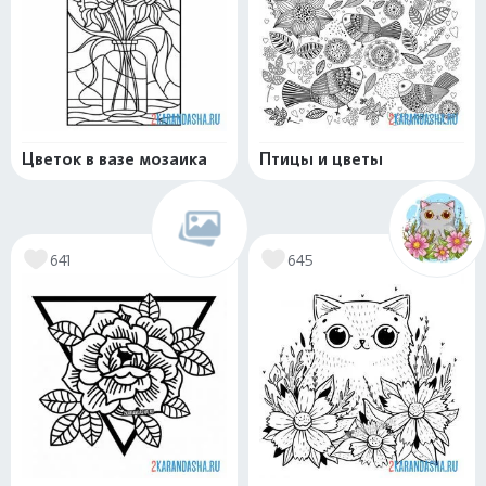
Цветок в вазе мозаика
Птицы и цветы
641
645