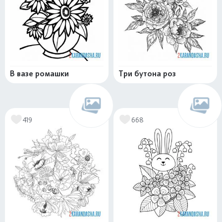
В вазе ромашки
Три бутона роз
419
668