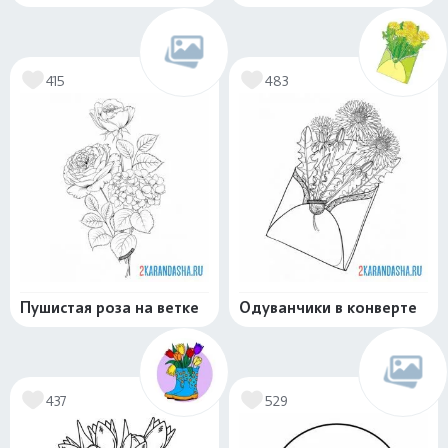
415
483
Пушистая роза на ветке
Одуванчики в конверте
437
529