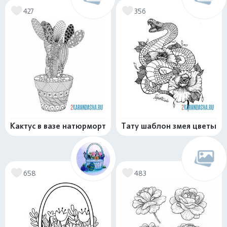
427
356
Кактус в вазе натюрморт
Тату шаблон змея цветы
658
483