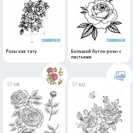
Розы как тату
Большой бутон розы с
листьями
541
622