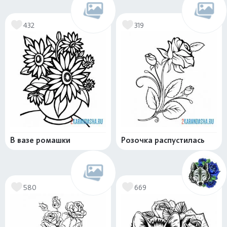
432
319
В вазе ромашки
Розочка распустилась
580
669