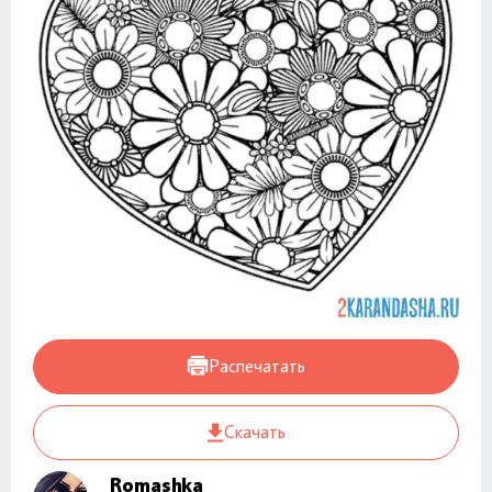
Распечатать
Скачать
Romashka