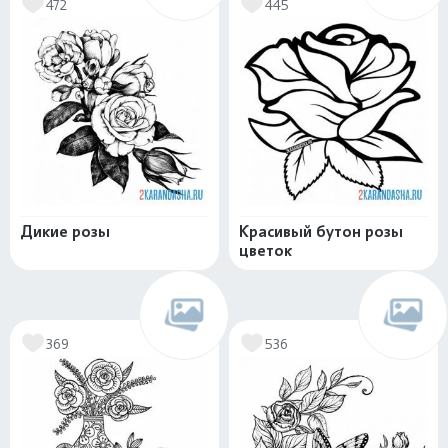
472
445
Дикие розы
Красивый бутон розы
цветок
369
536