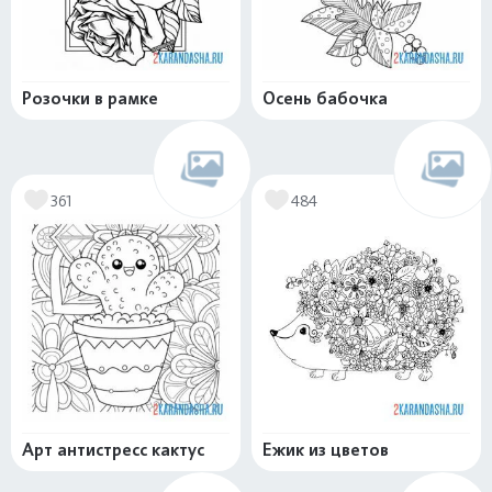
Розочки в рамке
Осень бабочка
361
484
Арт антистресс кактус
Ежик из цветов