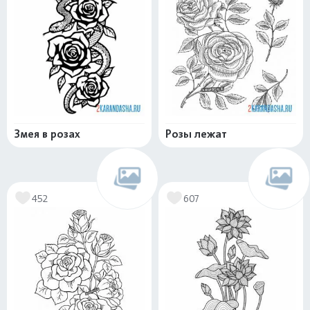
Змея в розах
Розы лежат
452
607