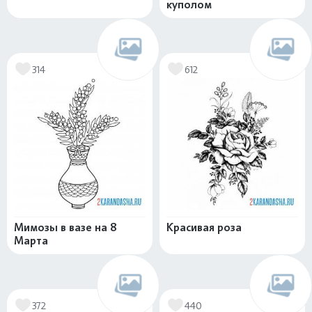
куполом
314
612
Мимозы в вазе на 8
Красивая роза
Марта
372
440