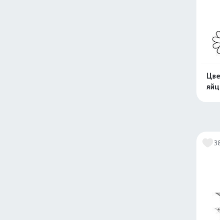
Цве
яйц
3