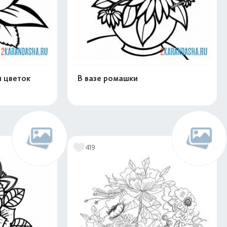
ы цветок
В вазе ромашки
скачать
Распечатать и скачать
419