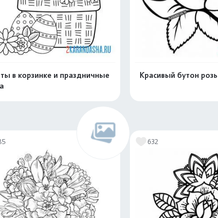
ты в корзинке и праздничные
Красивый бутон роз
а
Распечатать и скачать
Распечатать и 
85
632