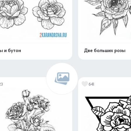
ы и бутон
Две больших розы
Распечатать и скачать
Распечатать и 
23
641