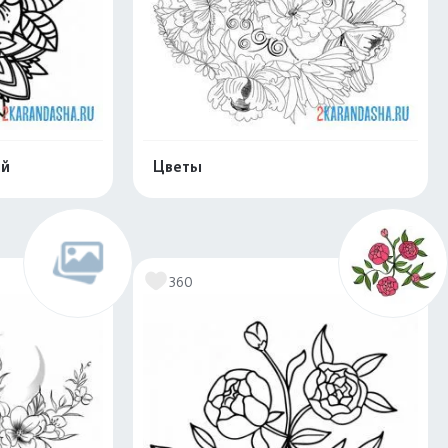
ый
Цветы
скачать
Распечатать и скачать
360