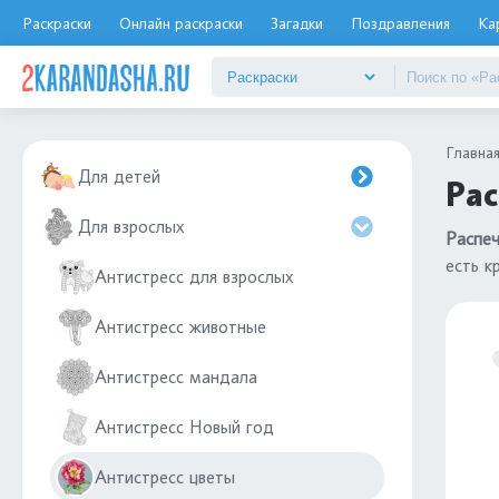
Раскраски
Онлайн раскраски
Загадки
Поздравления
Ка
Главна
Для детей
Рас
Для взрослых
Распеч
есть к
Антистресс для взрослых
Антистресс животные
Антистресс мандала
Антистресс Новый год
Антистресс цветы