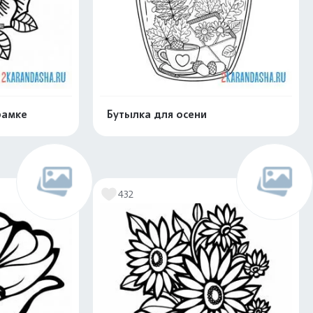
рамке
Бутылка для осени
скачать
Распечатать и скачать
432