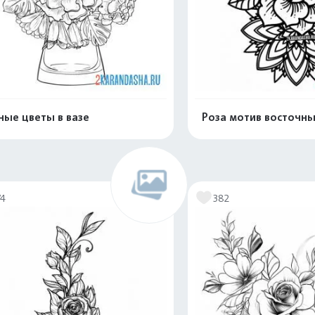
ные цветы в вазе
Роза мотив восточн
Распечатать и скачать
Распечатать и 
74
382