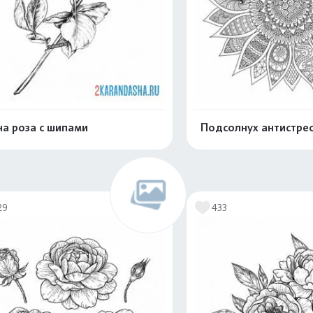
а роза с шипами
Подсолнух антистре
Распечатать и скачать
Распечатать и 
29
433