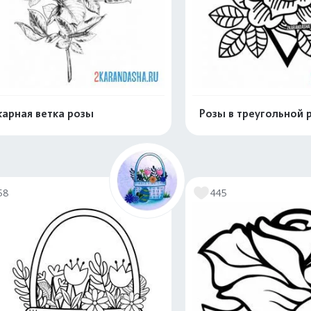
арная ветка розы
Розы в треугольной 
Распечатать и скачать
Распечатать и 
58
445