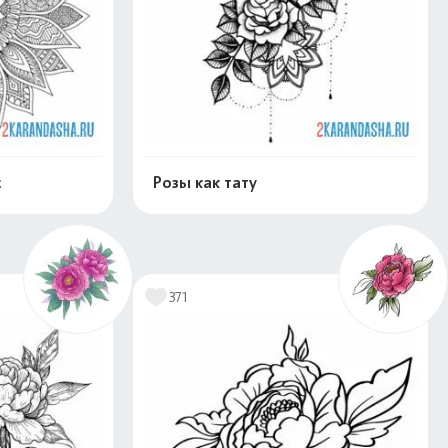
с
Розы как тату
скачать
Распечатать и скачать
371