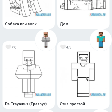
Собака или волк
Дом
710
473
Dr. Trayaurus (Траярус)
Стив простой