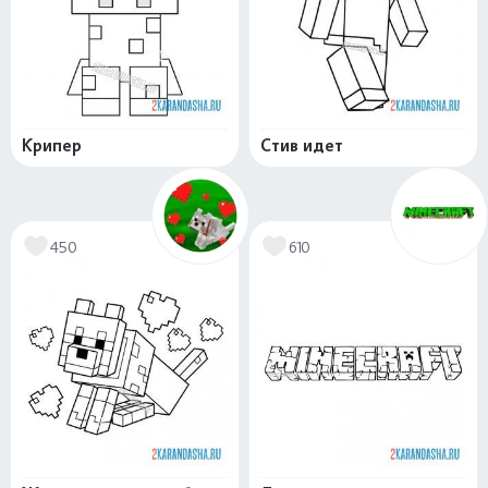
Крипер
Стив идет
450
610