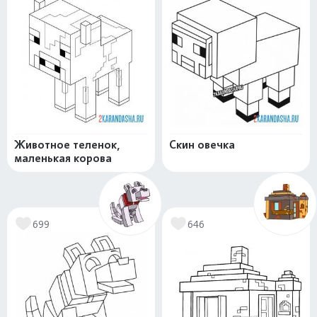
Животное теленок,
Скин овечка
маленькая корова
699
646