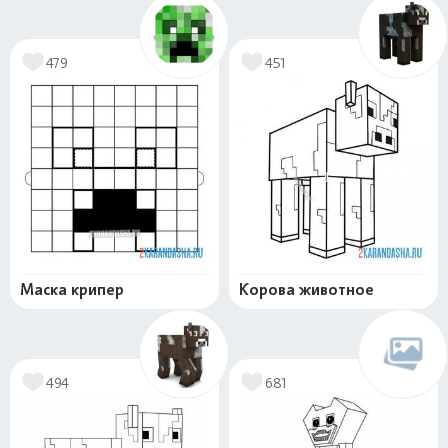
479
451
Маска крипер
Корова животное
494
681