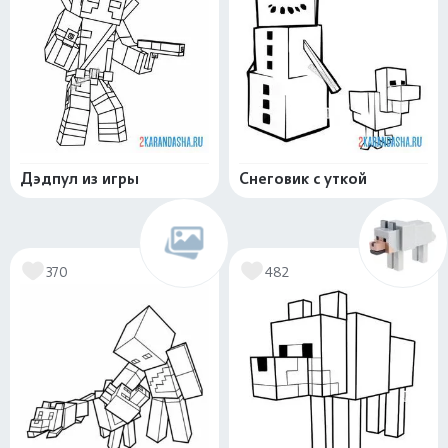
Дэдпул из игры
Снеговик с уткой
370
482