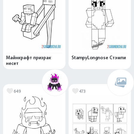
Майнкрафт призрак
StampyLongnose Стэмпи
несет
649
473