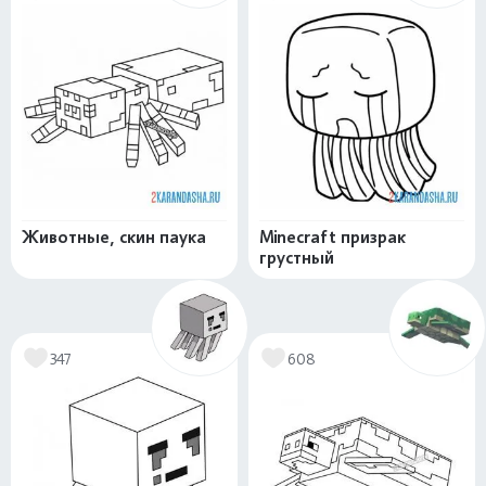
Животные, скин паука
Minecraft призрак
грустный
347
608