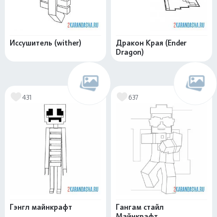
Иссушитель (wither)
Дракон Края (Ender
Dragon)
431
637
Гэнгл майнкрафт
Гангам стайл
Майнкрафт