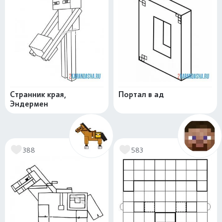
Странник края,
Портал в ад
Эндермен
388
583