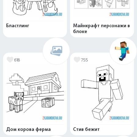
Бластлинг
Майнкрафт персонажи в
блоке
618
755
Дом корова ферма
Стив бежит