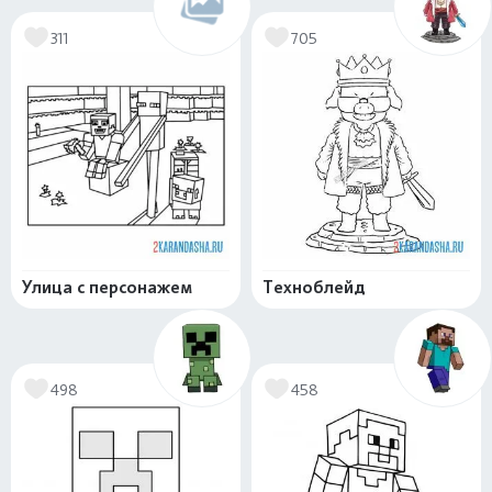
311
705
Улица с персонажем
Техноблейд
498
458