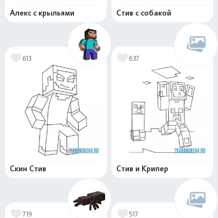
Алекс с крыльями
Стив с собакой
613
637
Скин Стив
Стив и Крипер
719
517