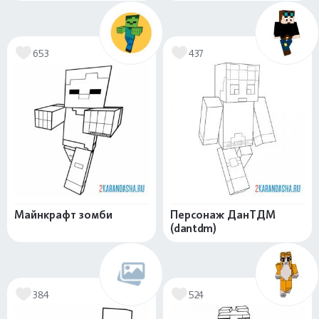
653
437
Майнкрафт зомби
Персонаж ДанТДМ
(dantdm)
384
524