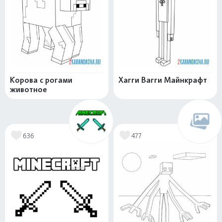
Корова с рогами
Хагги Вагги Майнкрафт
животное
636
477