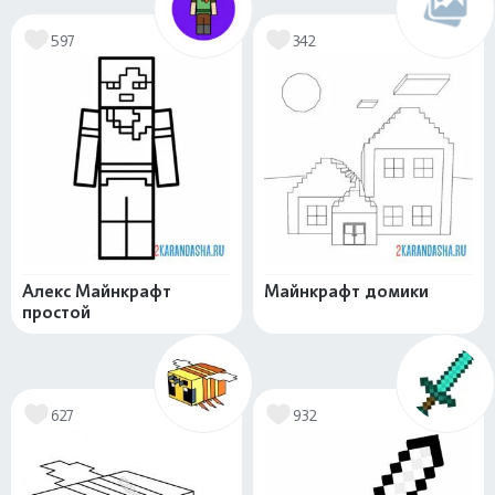
597
342
Алекс Майнкрафт
Майнкрафт домики
простой
627
932