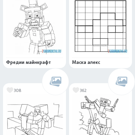
Фредии майнкрафт
Маска алекс
308
362