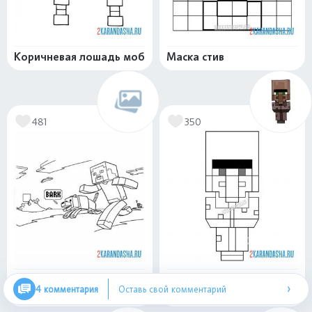
Коричневая лошадь моб
Маска стив
481
350
Майнкрафт погоня
Сельский житель,
›
4 комментария
Оставь свой комментарий
виладжер