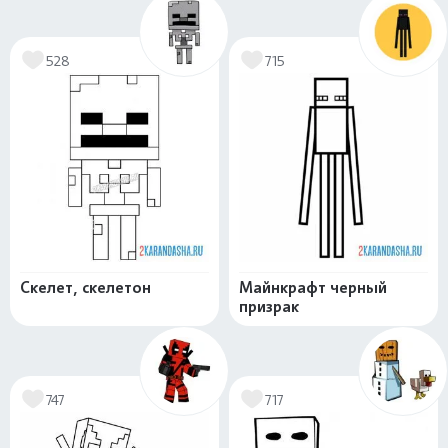
528
715
Скелет, скелетон
Майнкрафт черный
призрак
747
717