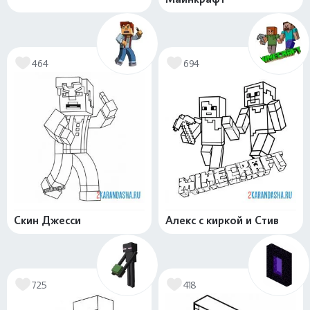
464
694
Скин Джесси
Алекс с киркой и Стив
725
418