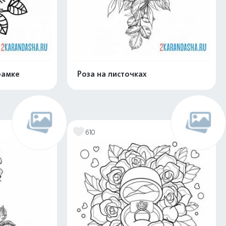
рамке
Роза на листочках
скачать
Распечатать и скачать
610