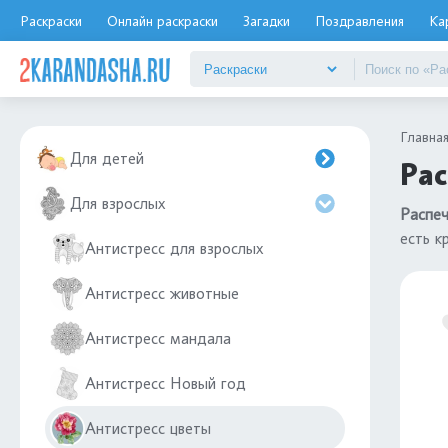
Раскраски
Онлайн раскраски
Загадки
Поздравления
Ка
Главна
Для детей
Рас
Для взрослых
Распеч
есть к
Антистресс для взрослых
Антистресс животные
Антистресс мандала
Антистресс Новый год
Антистресс цветы