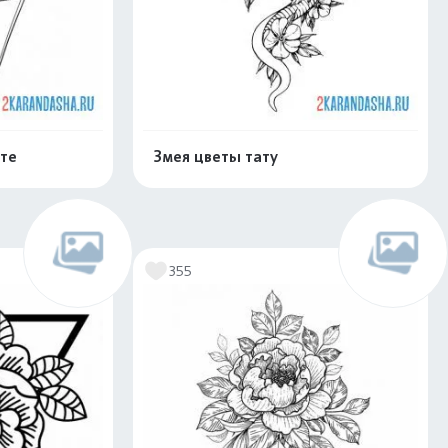
те
Змея цветы тату
скачать
Распечатать и скачать
355