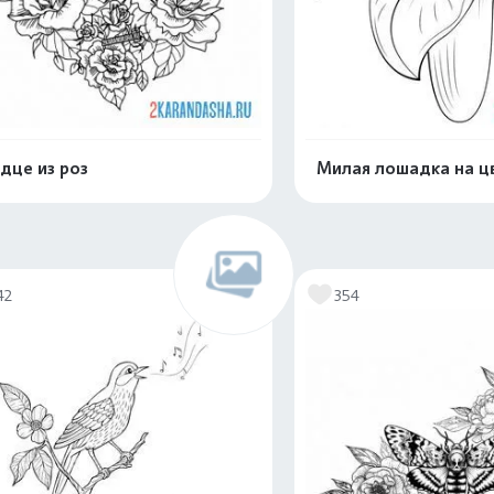
дце из роз
Милая лошадка на ц
Распечатать и скачать
Распечатать и 
42
354