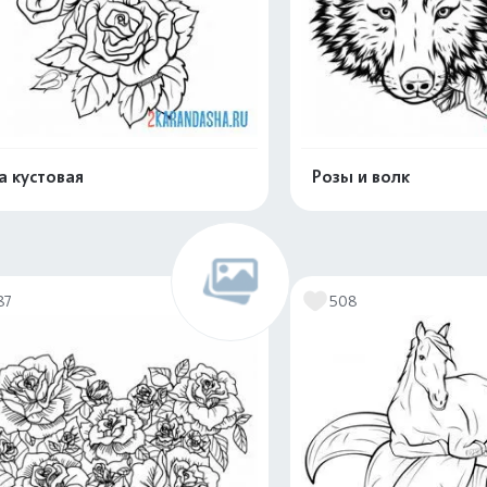
а кустовая
Розы и волк
Распечатать и скачать
Распечатать и 
87
508