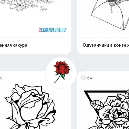
енняя сакура
Одуванчики в конвер
Распечатать и скачать
Распечатать и 
07
641