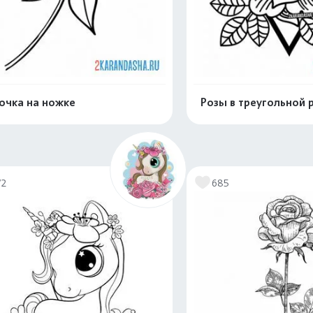
очка на ножке
Розы в треугольной 
Распечатать и скачать
Распечатать и 
72
685