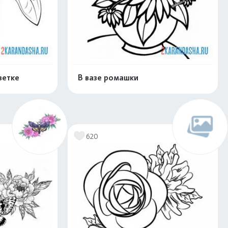
ветке
В вазе ромашки
скачать
Распечатать и скачать
620