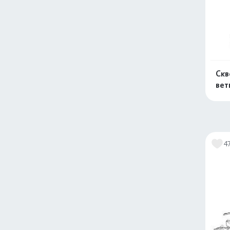
Скв
вет
4