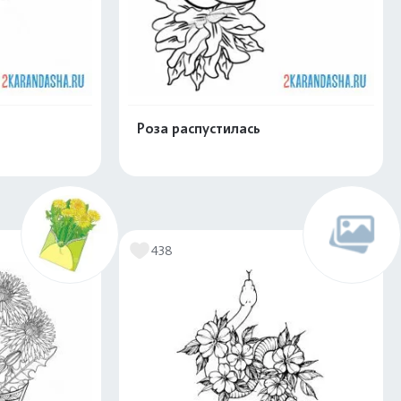
Роза распустилась
скачать
Распечатать и скачать
438