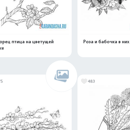
орец птица на цветущей
Роза и бабочка в них
ке
Распечатать и скачать
Распечатать и 
75
483