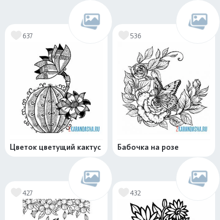
637
536
Цветок цветущий кактус
Бабочка на розе
427
432