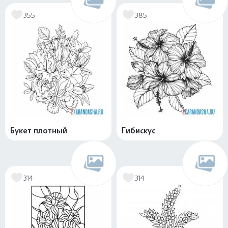
355
385
Букет плотный
Гибискус
314
314