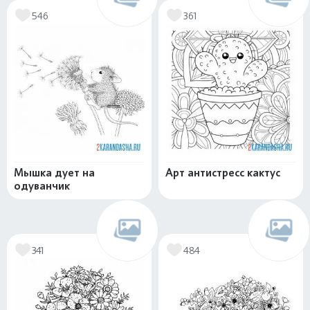
546
361
Мышка дует на
Арт антистресс кактус
одуванчик
341
484