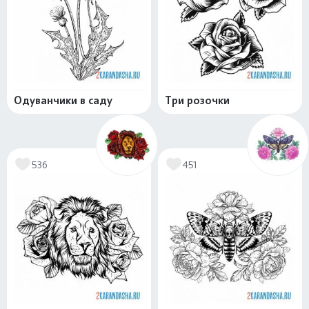
Одуванчики в саду
Три розочки
536
451