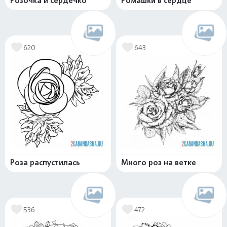
Розочка и сердечко
Ромашки в сердце
620
643
Роза распустилась
Много роз на ветке
536
472