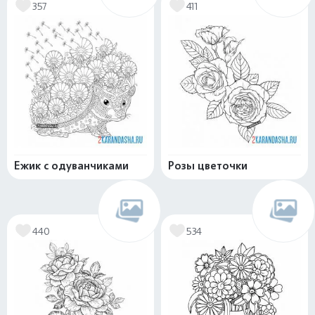
357
411
Ежик с одуванчиками
Розы цветочки
440
534