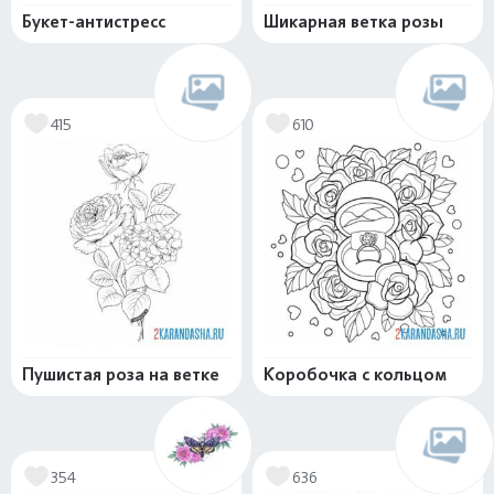
Букет-антистресс
Шикарная ветка розы
415
610
Пушистая роза на ветке
Коробочка с кольцом
354
636