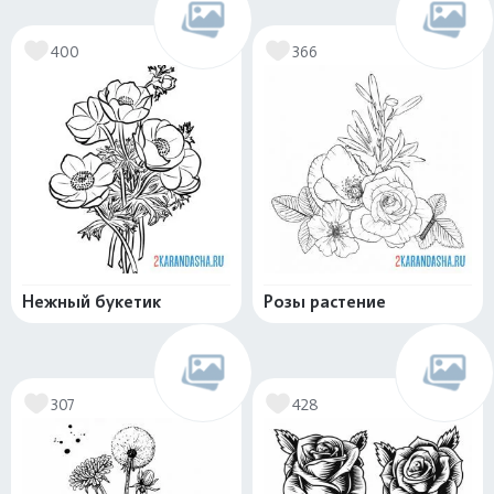
400
366
Нежный букетик
Розы растение
307
428