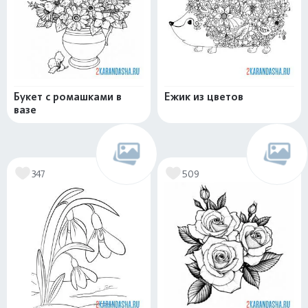
Букет с ромашками в
Ежик из цветов
вазе
347
509