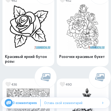
462
452
Красивый яркий бутон
Розочки красивые букет
розы
436
490
›
0 комментариев
Оставь свой комментарий