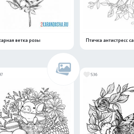
арная ветка розы
Птичка антистресс с
Распечатать и скачать
Распечатать и 
97
536