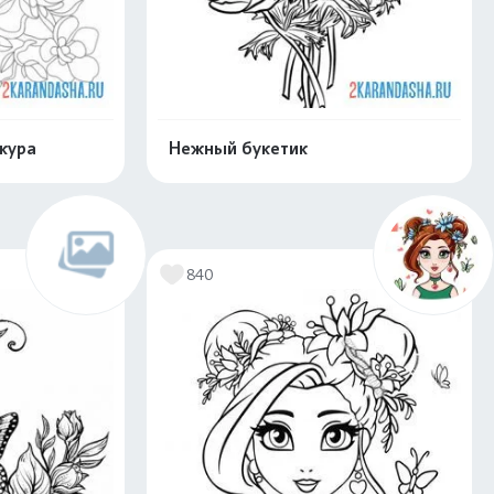
акура
Нежный букетик
скачать
Распечатать и скачать
840