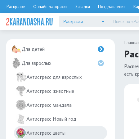
Раскраски
Онлайн раскраски
Загадки
Поздравления
Ка
Главна
Для детей
Рас
Для взрослых
Распеч
есть к
Антистресс для взрослых
Антистресс животные
Антистресс мандала
Антистресс Новый год
Антистресс цветы