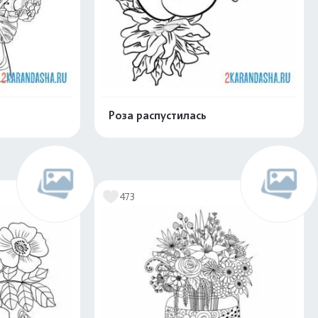
Роза распустилась
скачать
Распечатать и скачать
473