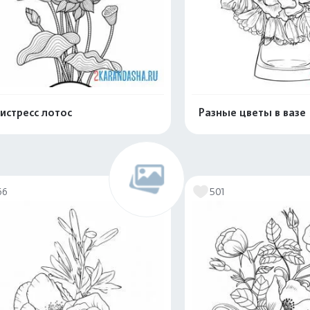
истресс лотос
Разные цветы в вазе
Распечатать и скачать
Распечатать и 
66
501