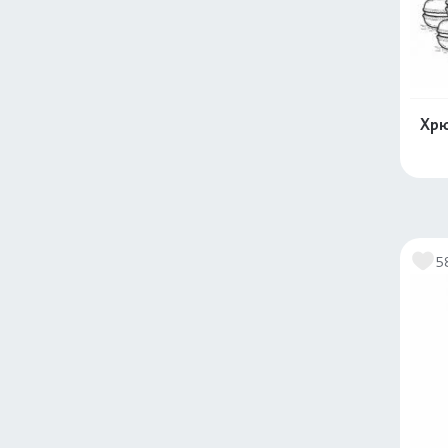
Хрю
5