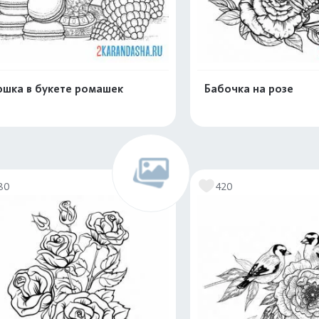
шка в букете ромашек
Бабочка на розе
Распечатать и скачать
Распечатать и 
80
420