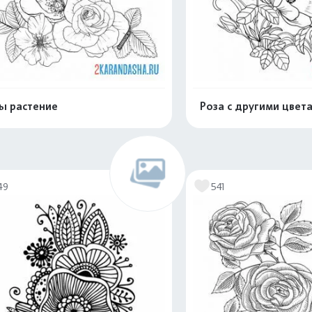
ы растение
Роза с другими цвет
Распечатать и скачать
Распечатать и 
49
541