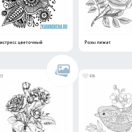
истресс цветочный
Розы лежат
Распечатать и скачать
Распечатать и 
23
476