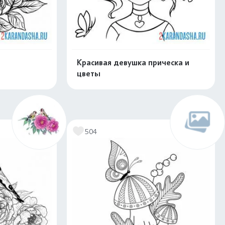
Красивая девушка прическа и
цветы
скачать
Распечатать и скачать
504