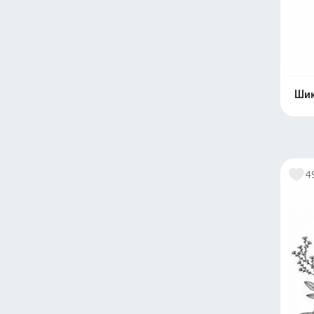
Шик
4