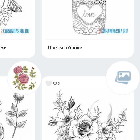
ами
Цветы в банке
скачать
Распечатать и скачать
382