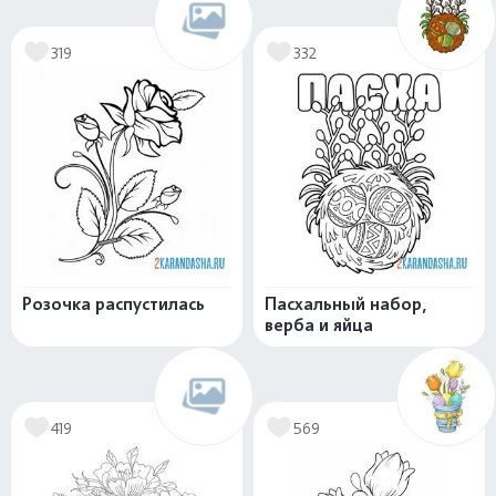
319
332
Розочка распустилась
Пасхальный набор,
верба и яйца
419
569