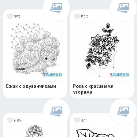
357
520
Ежик с одуванчиками
Роза с красивыми
узорами
685
371