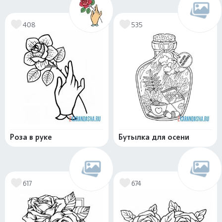
408
535
Роза в руке
Бутылка для осени
617
674