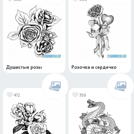
Душистые розы
Розочка и сердечко
472
356