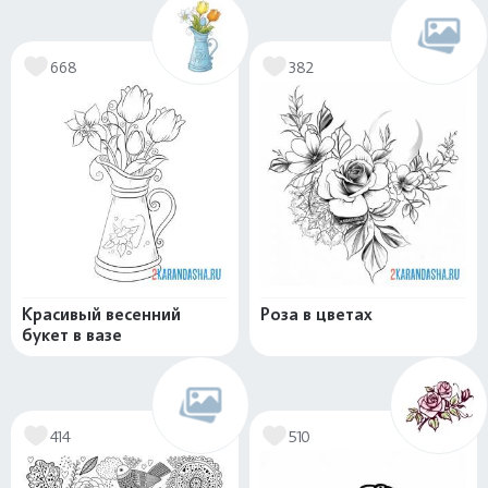
668
382
Красивый весенний
Роза в цветах
букет в вазе
414
510