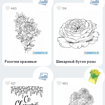
440
314
Розочки красивые
Шикарный бутон розы
427
483