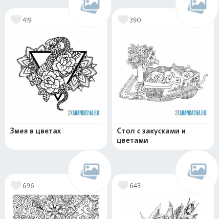
419
390
Змея в цветах
Стол с закусками и
цветами
696
643