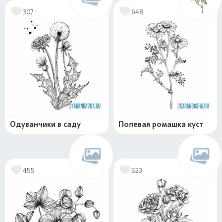
307
648
Одуванчики в саду
Полевая ромашка куст
455
523