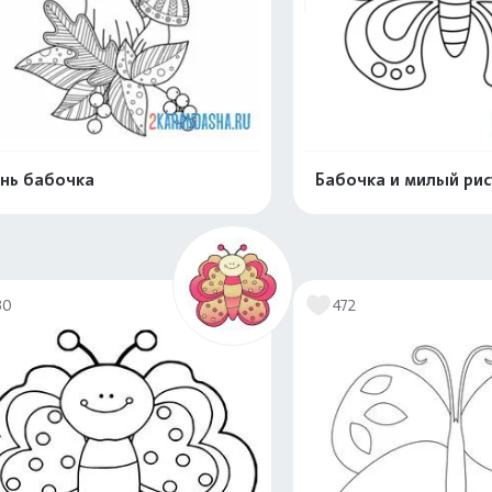
нь бабочка
Бабочка и милый рис
Распечатать и скачать
Распечатать и 
30
472