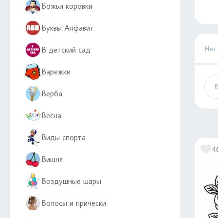
Божьи коровки
Буквы Алфавит
Нет
В детский сад
Варежки
Верба
Весна
Виды спорта
4
Вишня
Воздушные шары
Волосы и прически