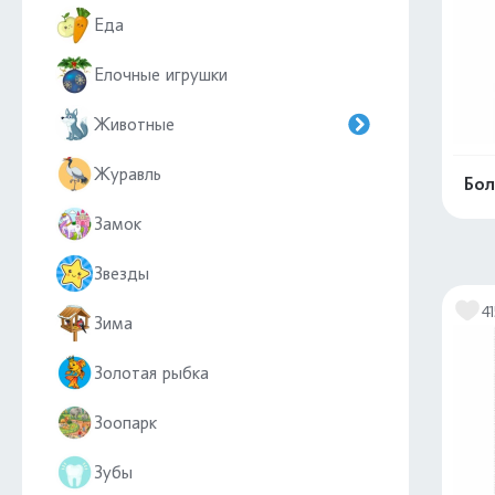
Еда
Елочные игрушки
Животные
Журавль
Бол
Замок
Звезды
4
Зима
Золотая рыбка
Зоопарк
Зубы