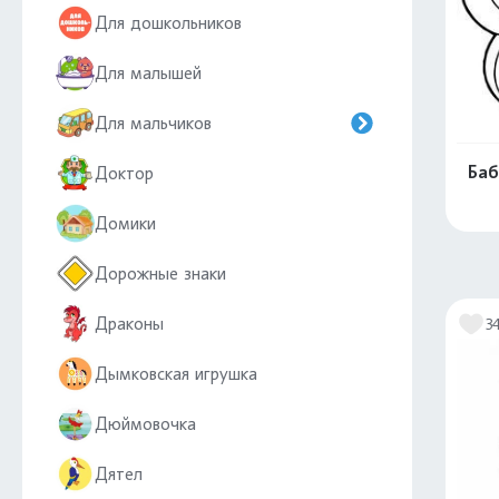
Для дошкольников
Для малышей
Для мальчиков
Баб
Доктор
Домики
Дорожные знаки
Драконы
3
Дымковская игрушка
Дюймовочка
Дятел