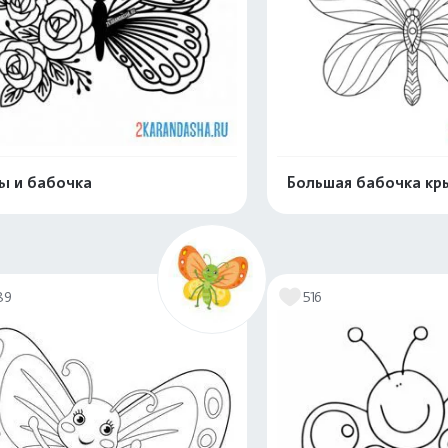
ы и бабочка
Большая бабочка кр
Распечатать и скачать
Распечатать и 
89
516