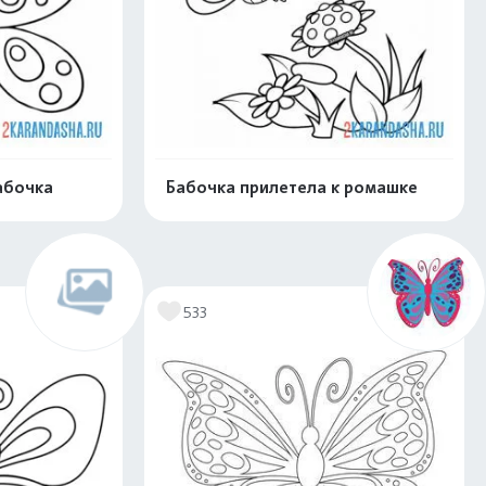
абочка
Бабочка прилетела к ромашке
скачать
Распечатать и скачать
533