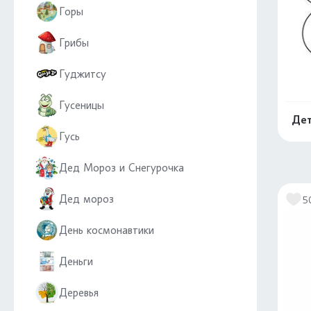
Горы
Грибы
Гуджитсу
Гусеницы
Дет
Гусь
Дед Мороз и Снегурочка
Дед мороз
5
День космонавтики
Деньги
Деревья