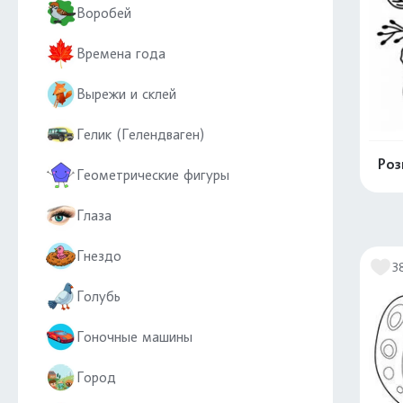
Воробей
Времена года
Вырежи и склей
Гелик (Гелендваген)
Роз
Геометрические фигуры
Глаза
Гнездо
3
Голубь
Гоночные машины
Город