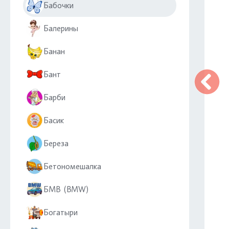
Бабочки
Балерины
Банан
Бант
Барби
Басик
Береза
Бетономешалка
БМВ (BMW)
Богатыри