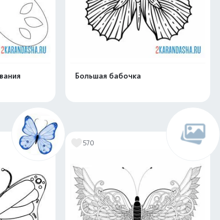
вания
Большая бабочка
скачать
Распечатать и скачать
570