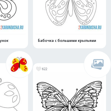
унок
Бабочка с большими крыльями
скачать
Распечатать и скачать
622