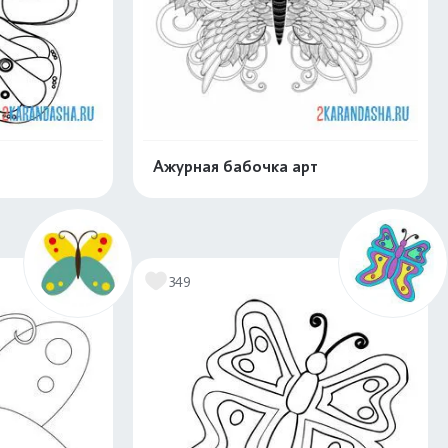
Ажурная бабочка арт
скачать
Распечатать и скачать
349