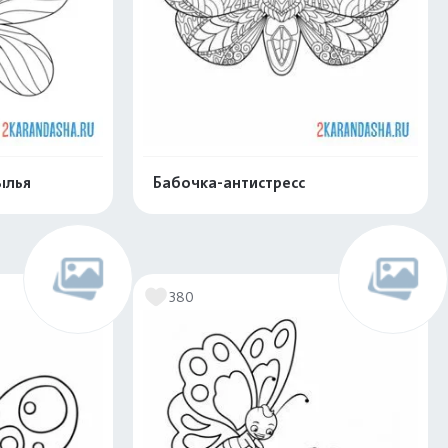
ылья
Бабочка-антистресс
скачать
Распечатать и скачать
380