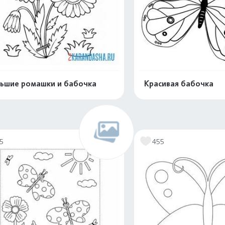
ьшие ромашки и бабочка
Красивая бабочка
Распечатать и скачать
Распечатать и 
15
455