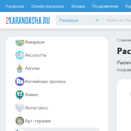
Авокадо
Раскраски
Онлайн раскраски
Загадки
Поздравления
Ка
Аист
Айфон
Главна
Аквариум
Рас
Аксолотль
Распеч
Ангелы
понрав
Английские прописи
Аниме
Антистресс
Арт-терапия