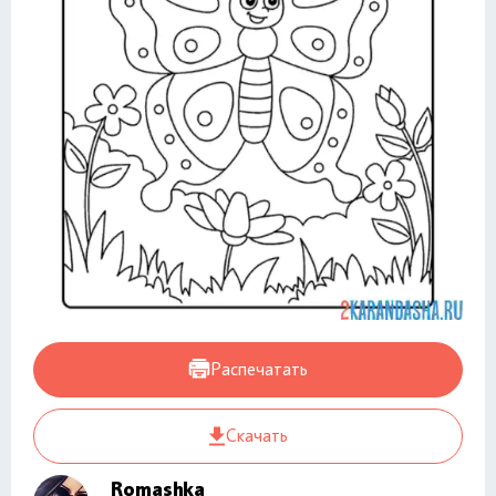
Распечатать
Скачать
Romashka