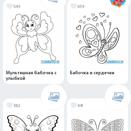
543
659
Мультяшная бабочка с
Бабочка и сердечки
улыбкой
382
441