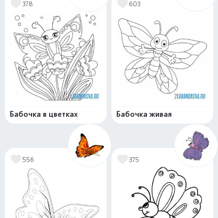
378
603
Бабочка в цветках
Бабочка живая
556
375