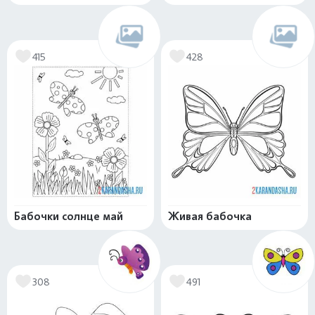
415
428
Бабочки солнце май
Живая бабочка
308
491