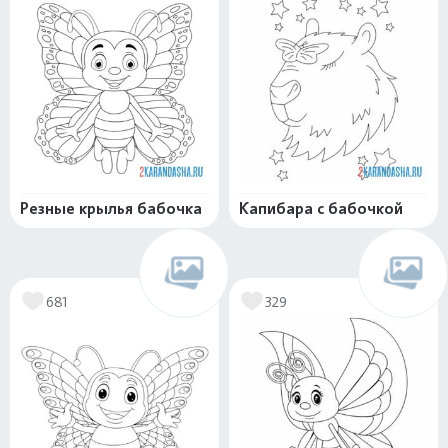
Резные крылья бабочка
Капибара с бабочкой
681
329