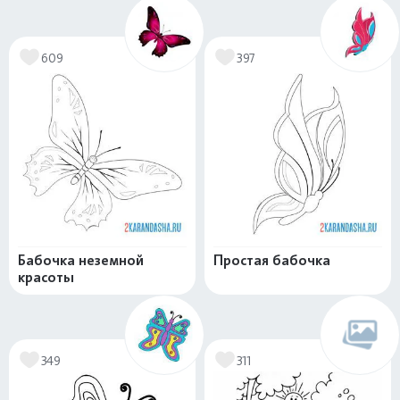
609
397
Бабочка неземной
Простая бабочка
красоты
349
311