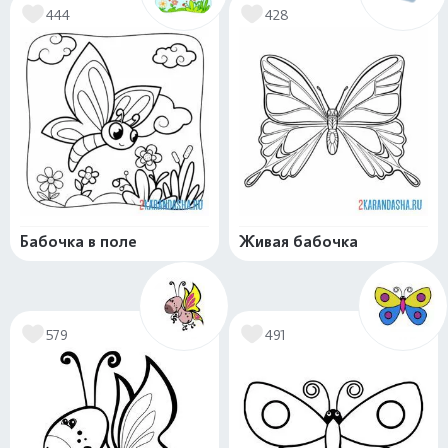
444
428
Бабочка в поле
Живая бабочка
579
491