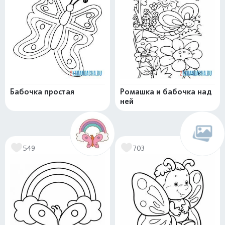
Бабочка простая
Ромашка и бабочка над
ней
549
703