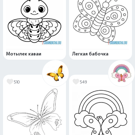
Мотылек каваи
Легкая бабочка
510
549