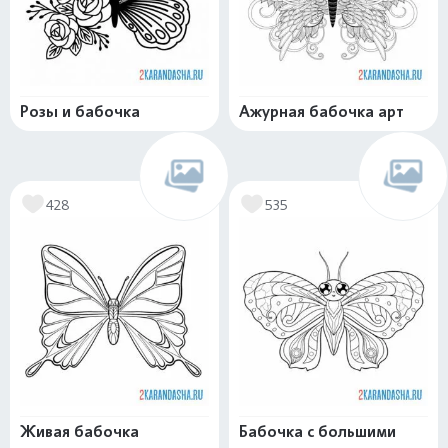
Розы и бабочка
Ажурная бабочка арт
428
535
Живая бабочка
Бабочка с большими