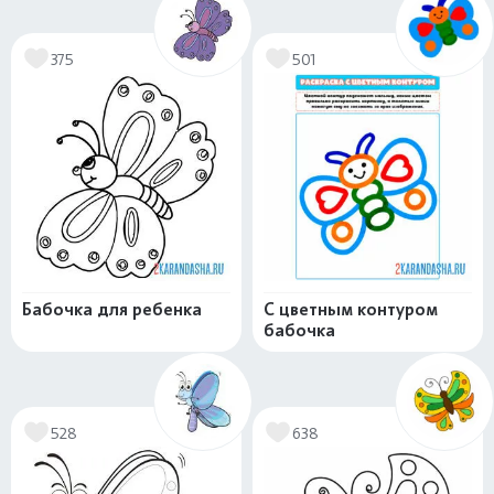
375
501
Бабочка для ребенка
С цветным контуром
бабочка
528
638