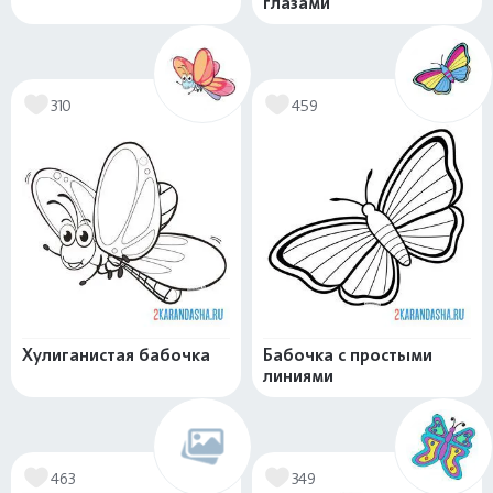
глазами
310
459
Хулиганистая бабочка
Бабочка с простыми
линиями
463
349