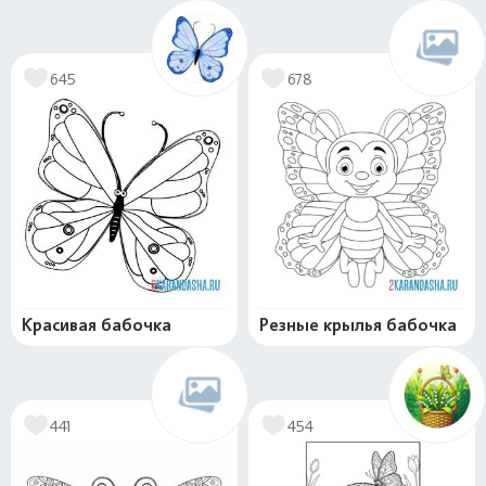
645
678
Красивая бабочка
Резные крылья бабочка
441
454