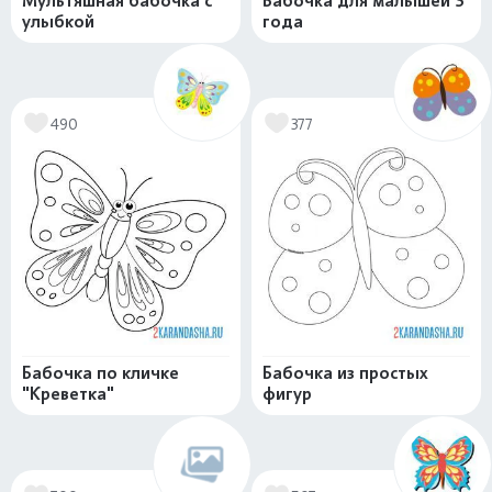
Мультяшная бабочка с
Бабочка для малышей 3
улыбкой
года
490
377
Бабочка по кличке
Бабочка из простых
"Креветка"
фигур