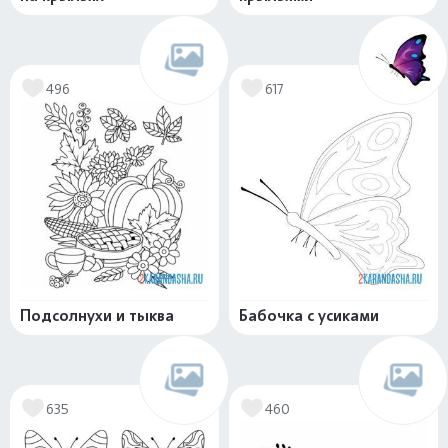
496
617
Подсолнухи и тыква
Бабочка с усиками
635
460