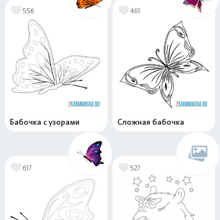
556
461
Бабочка с узорами
Сложная бабочка
617
527