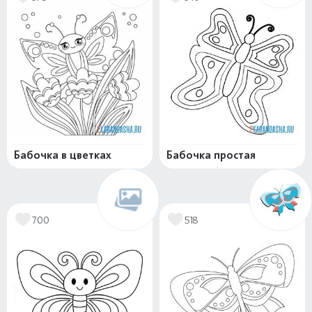
Бабочка в цветках
Бабочка простая
700
518