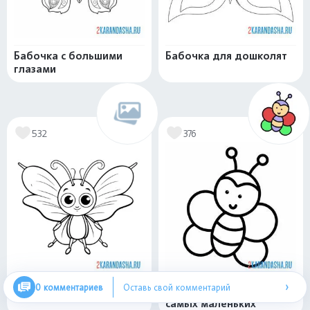
Бабочка с большими
Бабочка для дошколят
глазами
532
376
›
0 комментариев
Оставь свой комментарий
Усики бабочка
Простая бабочка для
самых маленьких