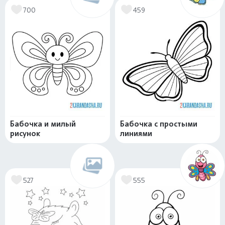
700
459
Бабочка и милый
Бабочка с простыми
рисунок
линиями
527
555