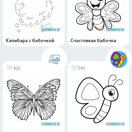
Капибара с бабочкой
Счастливая бабочка
622
543