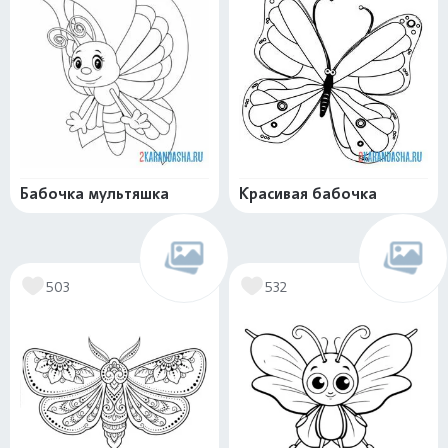
Бабочка мультяшка
Красивая бабочка
503
532