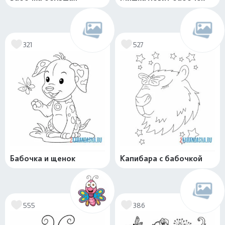
321
527
Бабочка и щенок
Капибара с бабочкой
555
386