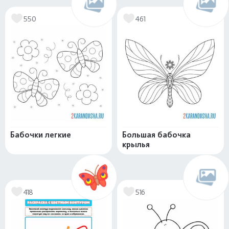
550
461
Бабочки легкие
Большая бабочка
крылья
418
516