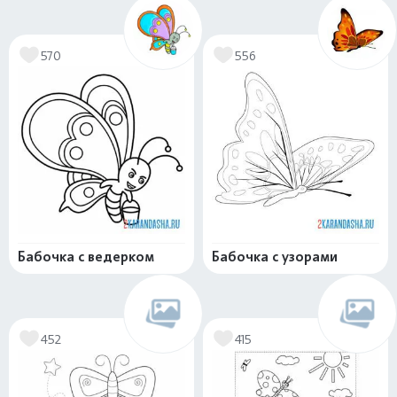
570
556
Бабочка с ведерком
Бабочка с узорами
452
415