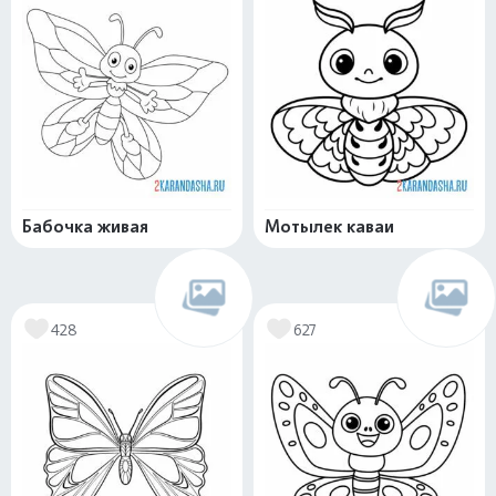
Бабочка живая
Мотылек каваи
428
627