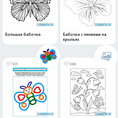
Большая бабочка
Бабочка с линиями на
крыльях
501
684