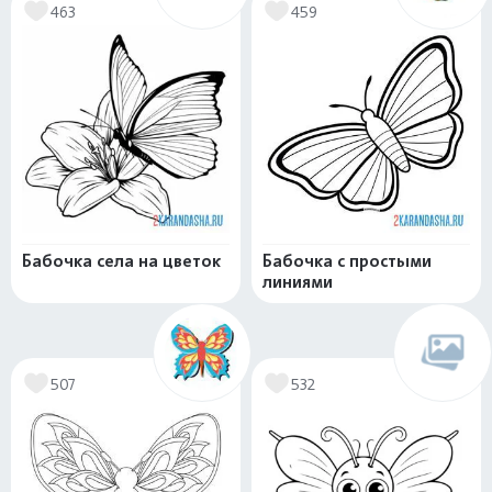
463
459
Бабочка села на цветок
Бабочка с простыми
линиями
507
532