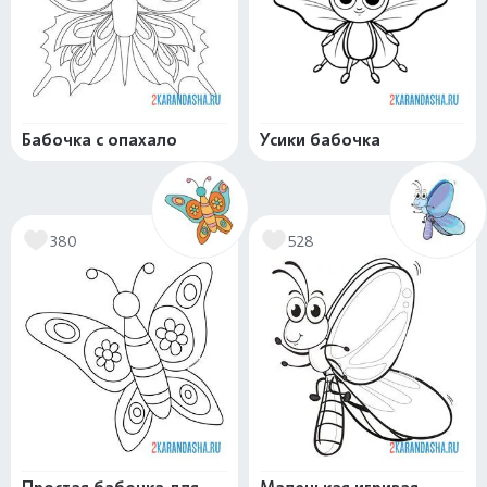
Бабочка с опахало
Усики бабочка
380
528