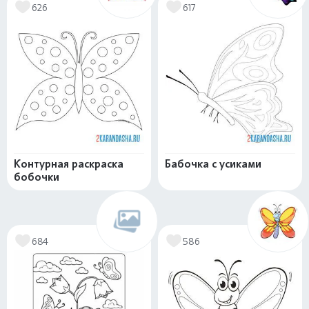
626
617
Контурная раскраска
Бабочка с усиками
бобочки
684
586