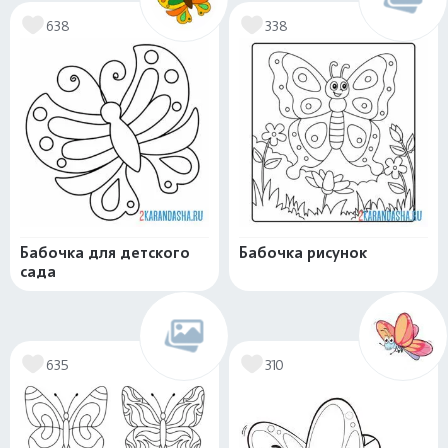
638
338
Бабочка для детского
Бабочка рисунок
сада
635
310