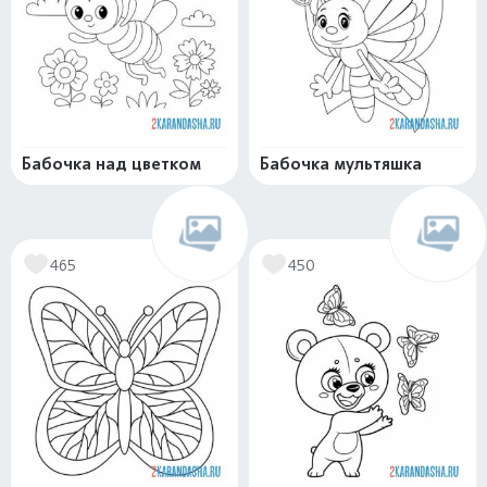
Бабочка над цветком
Бабочка мультяшка
465
450