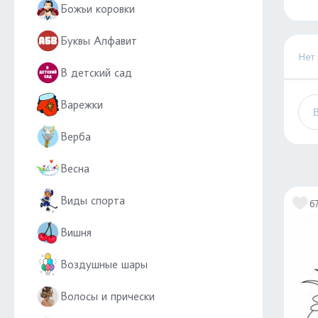
Божьи коровки
Буквы Алфавит
Нет
В детский сад
Варежки
Верба
Весна
Виды спорта
6
Вишня
Воздушные шары
Волосы и прически