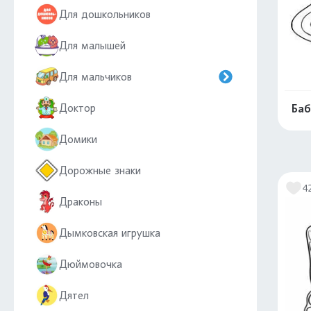
Для дошкольников
Для малышей
Для мальчиков
Доктор
Баб
Домики
Дорожные знаки
4
Драконы
Дымковская игрушка
Дюймовочка
Дятел