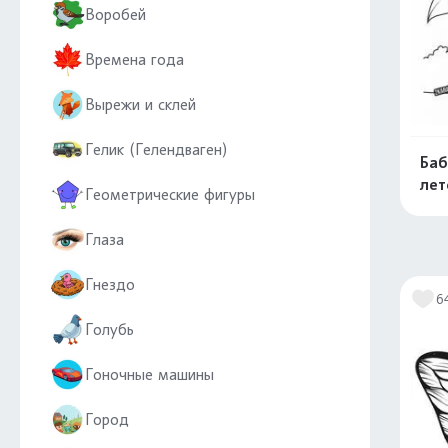
Воробей
Времена года
Вырежи и склей
Гелик (Гелендваген)
Баб
лет
Геометрические фигуры
Глаза
Гнездо
6
Голубь
Гоночные машины
Город