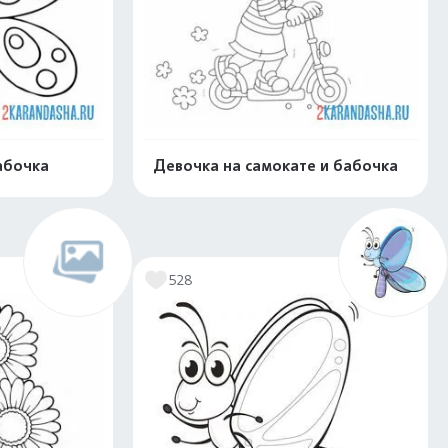
абочка
Девочка на самокате и бабочка
скачать
Распечатать и скачать
528