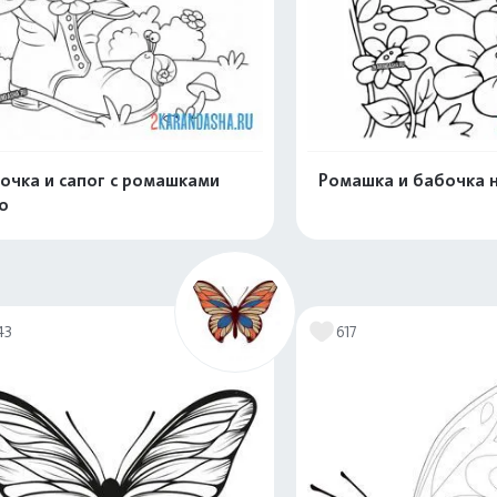
очка и сапог с ромашками
Ромашка и бабочка 
о
Распечатать и скачать
Распечатать и 
43
617