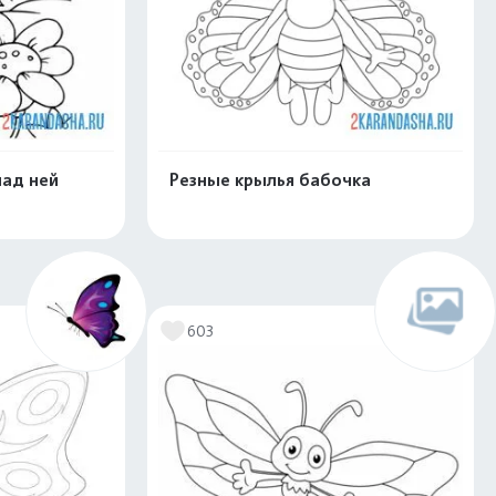
над ней
Резные крылья бабочка
скачать
Распечатать и скачать
603