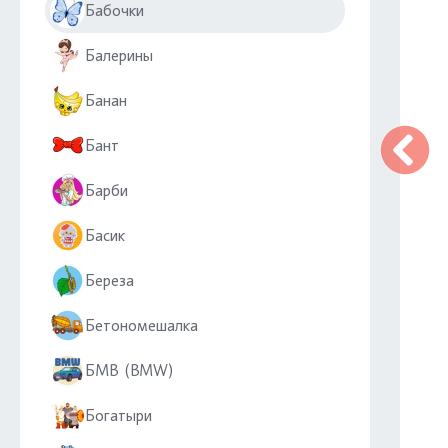
Бабочки
Балерины
Банан
Бант
Барби
Басик
Береза
Бетономешалка
БМВ (BMW)
Богатыри