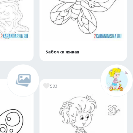
Бабочка живая
скачать
Распечатать и скачать
503