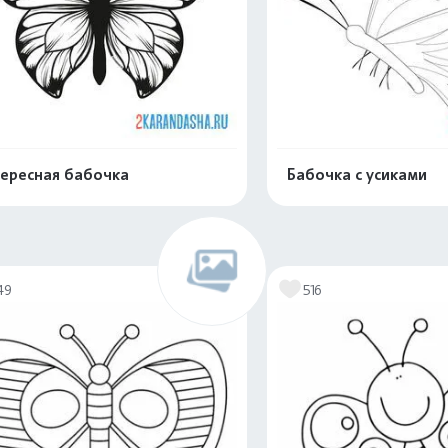
ересная бабочка
Бабочка с усиками
Распечатать и скачать
Распечатать и 
49
516