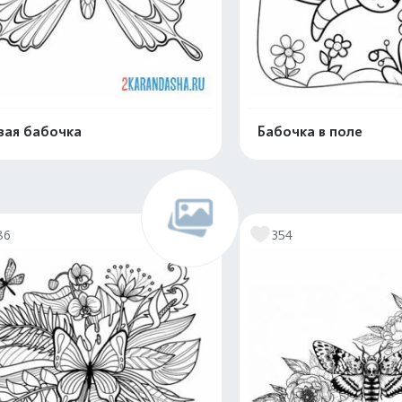
ая бабочка
Бабочка в поле
Распечатать и скачать
Распечатать и 
86
354