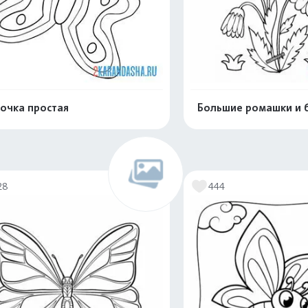
очка простая
Большие ромашки и 
Распечатать и скачать
Распечатать и 
28
444