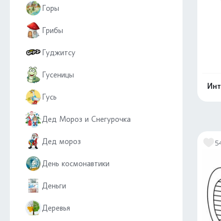
Горы
Грибы
Гуджитсу
Гусеницы
Инт
Гусь
Дед Мороз и Снегурочка
Дед мороз
5
День космонавтики
Деньги
Деревья