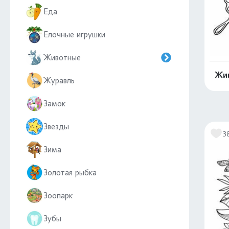
Еда
Елочные игрушки
Животные
Жив
Журавль
Замок
Звезды
3
Зима
Золотая рыбка
Зоопарк
Зубы