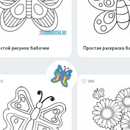
стой рисунок бабочки
Простая раскраска б
Распечатать и скачать
Распечатать и 
49
346