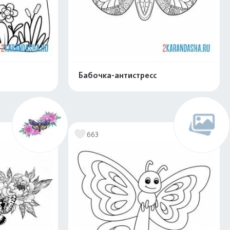
Бабочка-антистресс
скачать
Распечатать и скачать
663