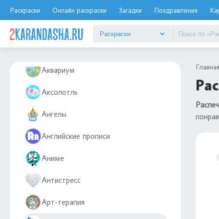
Авокадо
Раскраски
Онлайн раскраски
Загадки
Поздравления
Ка
Аист
Айфон
Главна
Аквариум
Рас
Аксолотль
Распеч
Ангелы
понрав
Английские прописи
Аниме
Антистресс
Арт-терапия