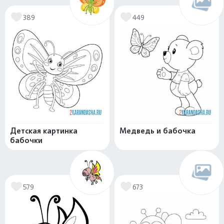
389
449
Детская картинка
Медведь и бабочка
бабочки
579
673