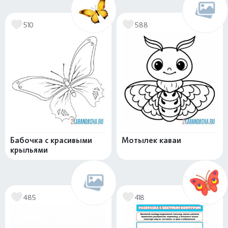
510
588
Бабочка с красивыми
Мотылек каваи
крыльями
485
418