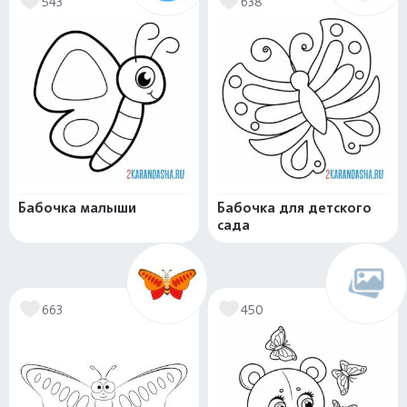
543
638
Бабочка малыши
Бабочка для детского
сада
663
450