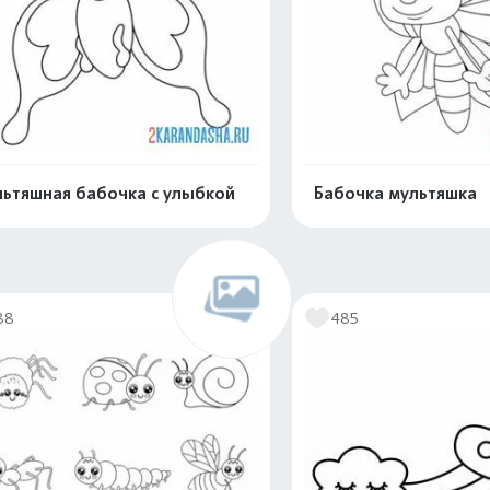
ьтяшная бабочка с улыбкой
Бабочка мультяшка
Распечатать и скачать
Распечатать и 
88
485