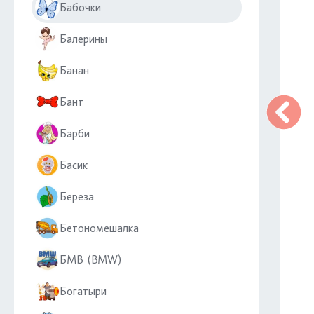
Бабочки
Балерины
Банан
Бант
Барби
Басик
Береза
Бетономешалка
БМВ (BMW)
Богатыри