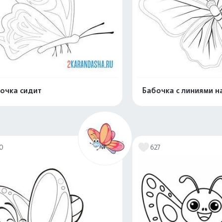
очка сидит
Бабочка с линиями н
Распечатать и скачать
Распечатать и 
10
627