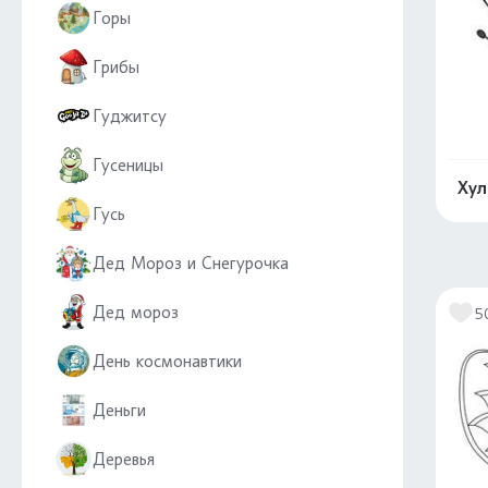
Горы
Грибы
Гуджитсу
Гусеницы
Хул
Гусь
Дед Мороз и Снегурочка
Дед мороз
5
День космонавтики
Деньги
Деревья