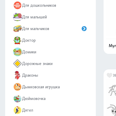
Для дошкольников
Для малышей
Для мальчиков
Доктор
Мул
Домики
Дорожные знаки
Драконы
3
Дымковская игрушка
Дюймовочка
Дятел