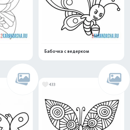
Бабочка с ведерком
скачать
Распечатать и скачать
433