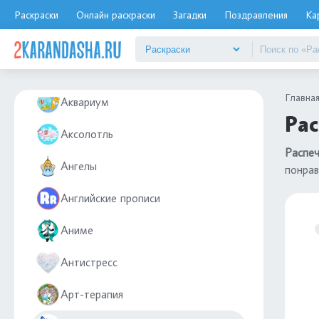
Авокадо
Раскраски
Онлайн раскраски
Загадки
Поздравления
Ка
Аист
Айфон
Главна
Аквариум
Рас
Аксолотль
Распеч
Ангелы
понрав
Английские прописи
Аниме
Антистресс
Арт-терапия