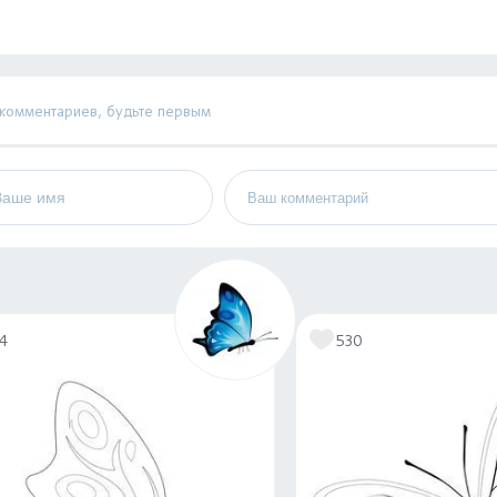
 комментариев, будьте первым
74
530