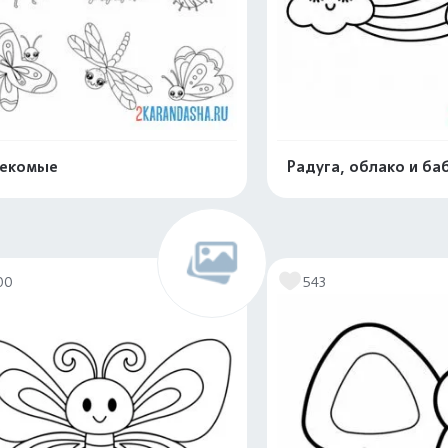
секомые
Радуга, облако и ба
Распечатать и скачать
Распечатать и 
00
543