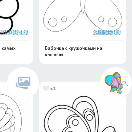
я самых
Бабочка с кружочками на
крыльях
скачать
Распечатать и скачать
570