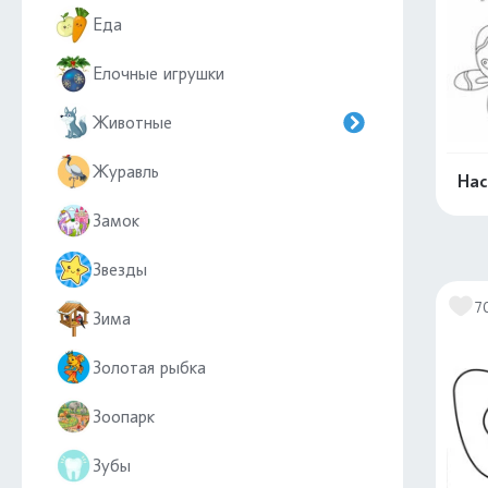
Еда
Елочные игрушки
Животные
Журавль
На
Замок
Звезды
7
Зима
Золотая рыбка
Зоопарк
Зубы