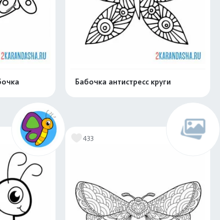
бочка
Бабочка антистресс круги
скачать
Распечатать и скачать
433