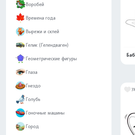
Воробей
Времена года
Вырежи и склей
Гелик (Гелендваген)
Баб
Геометрические фигуры
Глаза
Гнездо
3
Голубь
Гоночные машины
Город