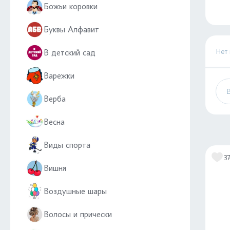
Божьи коровки
Буквы Алфавит
Нет
В детский сад
Варежки
Верба
Весна
Виды спорта
3
Вишня
Воздушные шары
Волосы и прически