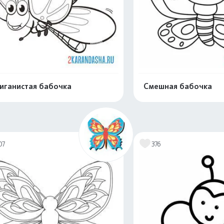
иганистая бабочка
Смешная бабочка
Распечатать и скачать
Распечатать и 
07
376