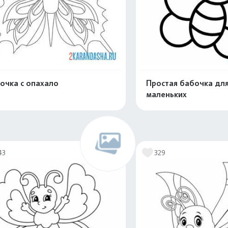
очка с опахало
Простая бабочка дл
маленьких
Распечатать и скачать
Распечатать и 
43
329