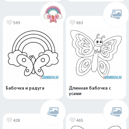
549
663
Бабочка и радуга
Длинная бабочка с
усами
428
465