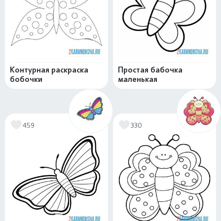
Контурная раскраска
Простая бабочка
бобочки
маленькая
459
330