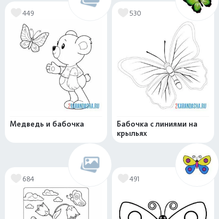
449
530
Медведь и бабочка
Бабочка с линиями на
крыльях
684
491