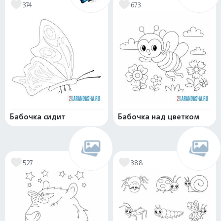
374
673
Бабочка сидит
Бабочка над цветком
527
388