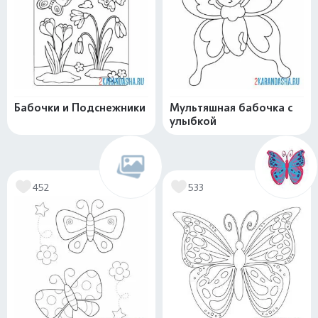
Бабочки и Подснежники
Мультяшная бабочка с
улыбкой
452
533