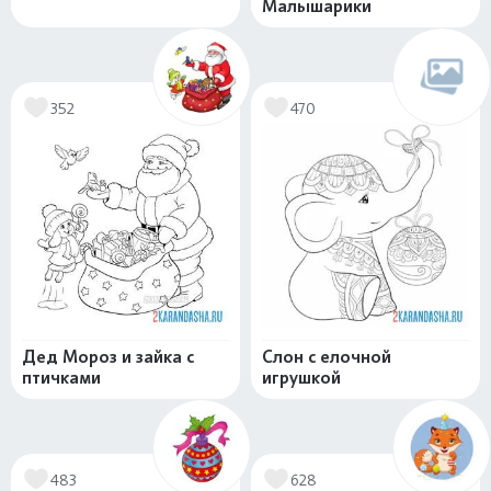
Малышарики
352
470
Дед Мороз и зайка с
Слон с елочной
птичками
игрушкой
483
628