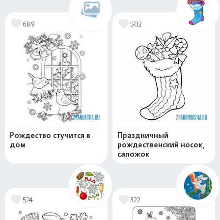
689
502
Рождество стучится в
Праздничный
дом
рождественский носок,
сапожок
524
322