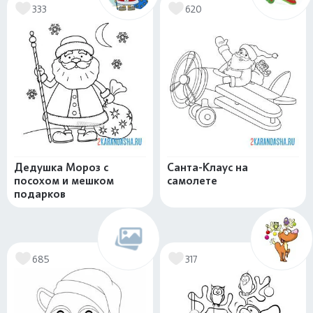
333
620
Дедушка Мороз с
Санта-Клаус на
посохом и мешком
самолете
подарков
685
317