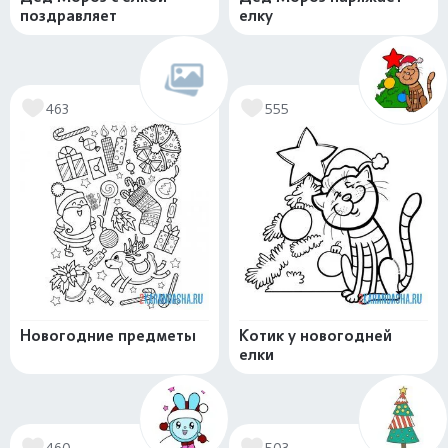
поздравляет
елку
463
555
Новогодние предметы
Котик у новогодней
елки
460
503