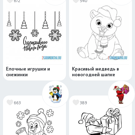
672
540
Елочные игрушки и
Красивый медведь в
снежинки
новогодней шапке
663
389