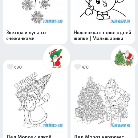
Звезды и луна со
Нюшенька в новогодней
снежинками
шапке | Малышарики
690
470
Дед Мороз с елкой
Дед Мороз наряжает