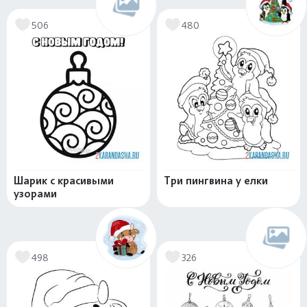
506
480
Шарик с красивыми
Три пингвина у елки
узорами
498
326