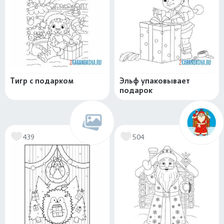
Тигр с подарком
Эльф упаковывает
подарок
439
504