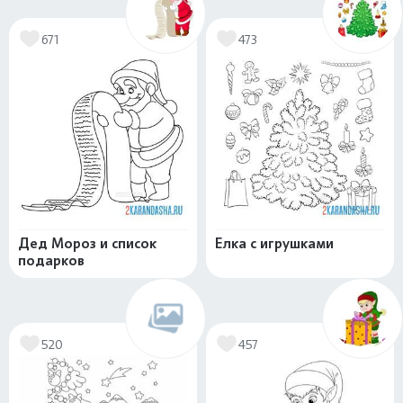
671
473
Дед Мороз и список
Елка с игрушками
подарков
520
457