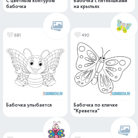
С цветным контуром
Бабочка с пятнышками
бабочка
на крыльях
681
490
Бабочка улыбается
Бабочка по кличке
"Креветка"