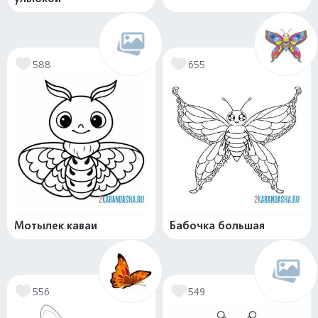
588
655
Мотылек каваи
Бабочка большая
556
549