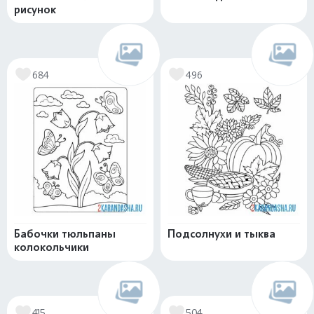
рисунок
684
496
Бабочки тюльпаны
Подсолнухи и тыква
колокольчики
415
504