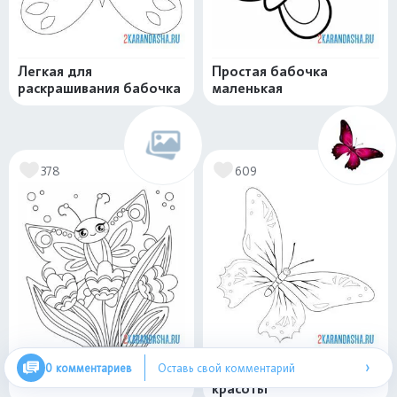
Легкая для
Простая бабочка
раскрашивания бабочка
маленькая
378
609
›
0 комментариев
Оставь свой комментарий
Бабочка в цветках
Бабочка неземной
красоты