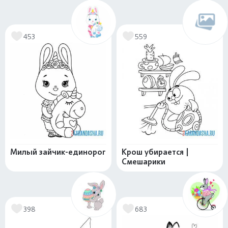
453
559
Милый зайчик-единорог
Крош убирается |
Смешарики
398
683