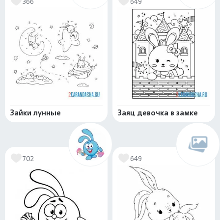
366
649
Зайки лунные
Заяц девочка в замке
702
649