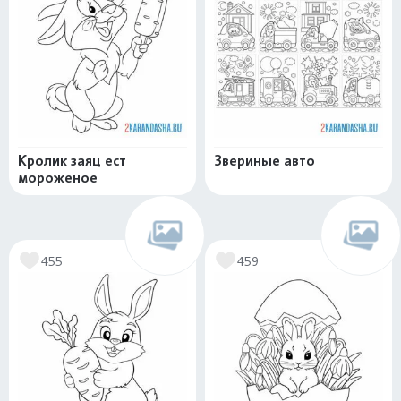
Кролик заяц ест
Звериные авто
мороженое
455
459