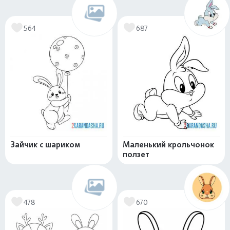
564
687
Зайчик с шариком
Маленький крольчонок
ползет
478
670