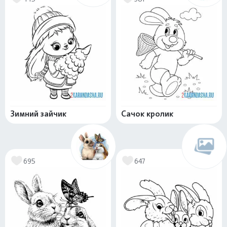
Зимний зайчик
Сачок кролик
695
647