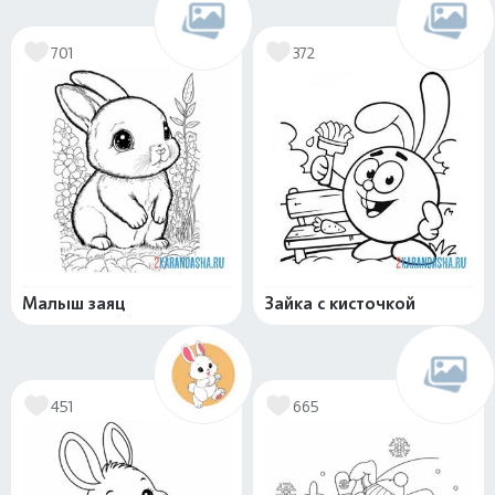
701
372
Малыш заяц
Зайка с кисточкой
451
665