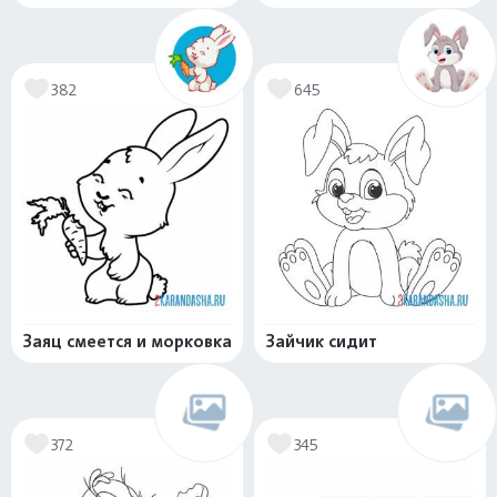
382
645
Заяц смеется и морковка
Зайчик сидит
372
345