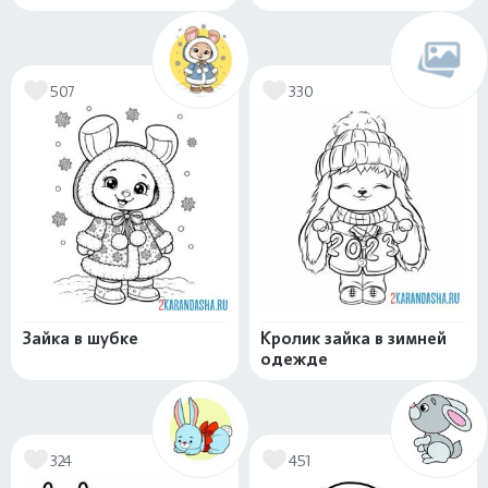
507
330
Зайка в шубке
Кролик зайка в зимней
одежде
324
451