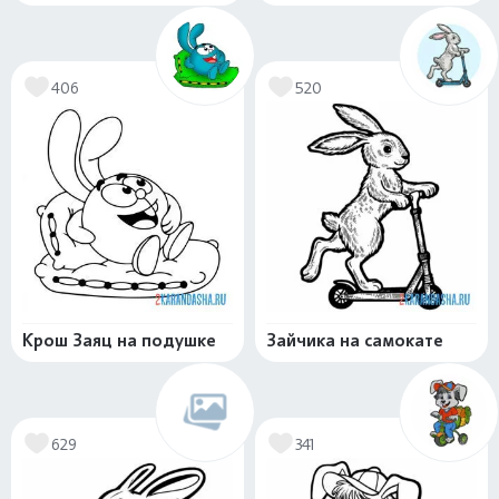
406
520
Крош Заяц на подушке
Зайчика на самокате
629
341