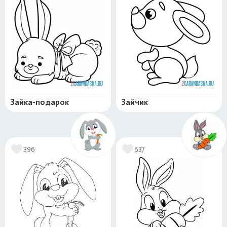
Зайка-подарок
Зайчик
396
637