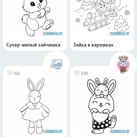
Супер-милый зайчишка
Зайка в варежках
512
530