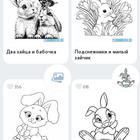
Два зайца и бабочка
Подснежники и милый
зайчик
356
618