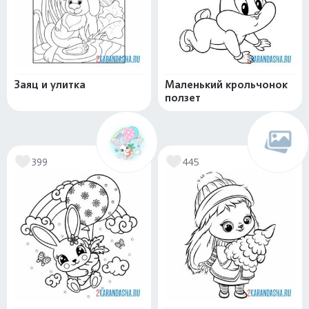
Заяц и улитка
Маленький крольчонок
ползет
399
445