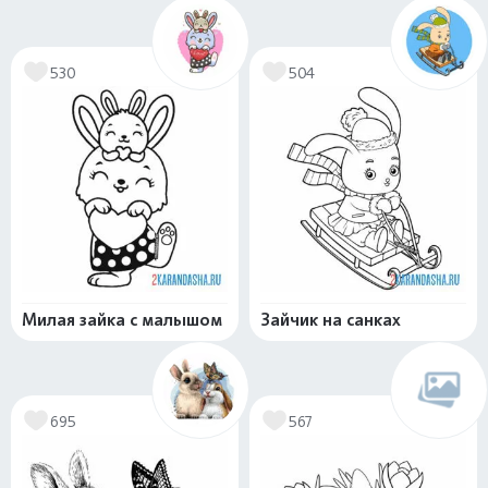
530
504
Милая зайка с малышом
Зайчик на санках
695
567