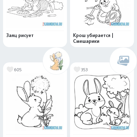
Заяц рисует
Крош убирается |
Смешарики
605
353