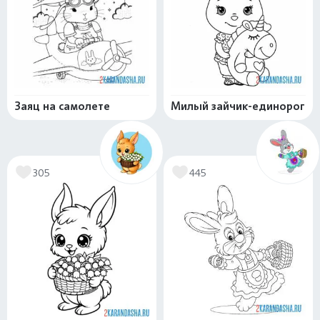
Заяц на самолете
Милый зайчик-единорог
305
445