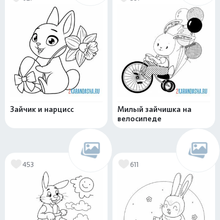
Зайчик и нарцисс
Милый зайчишка на
велосипеде
453
611