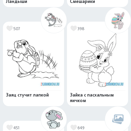
Ландыши
Смешарики
507
398
Заяц стучит лапкой
Зайка с пасхальным
яичком
451
649