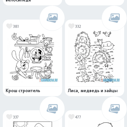
381
332
Крош строитель
Лиса, медведь и зайцы
337
477