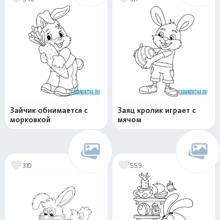
Зайчик обнимается с
Заяц кролик играет с
морковкой
мячом
310
559