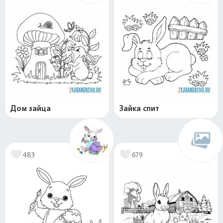
Дом зайца
Зайка спит
483
679