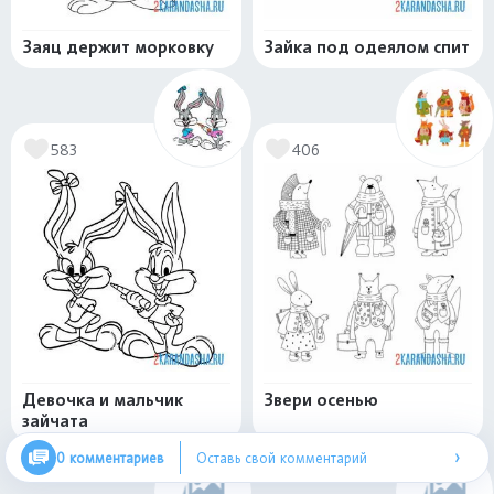
Заяц держит морковку
Зайка под одеялом спит
583
406
Девочка и мальчик
Звери осенью
зайчата
›
0 комментариев
Оставь свой комментарий