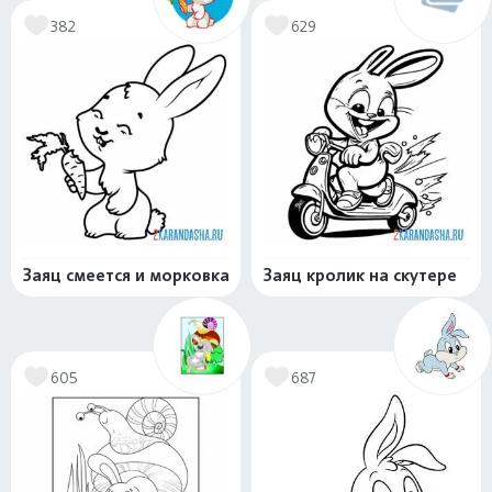
382
629
Заяц смеется и морковка
Заяц кролик на скутере
605
687