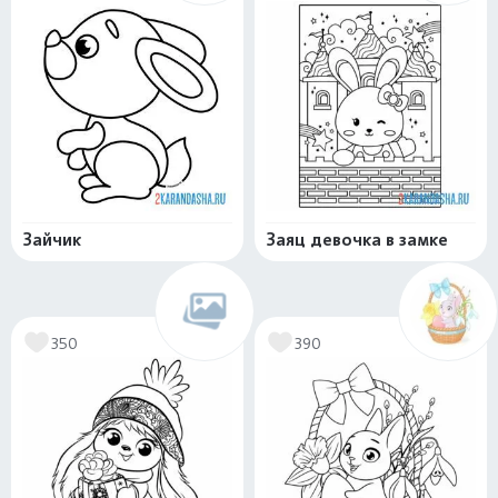
Зайчик
Заяц девочка в замке
350
390