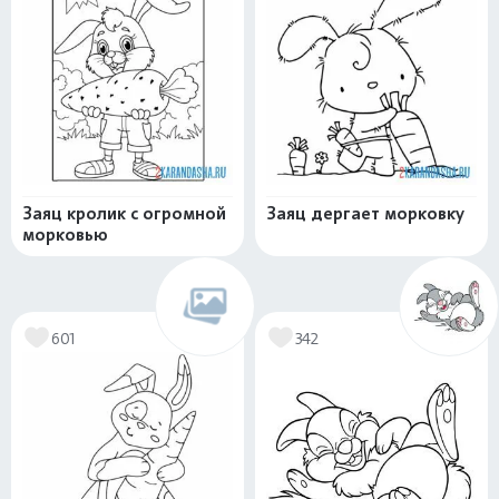
Заяц кролик с огромной
Заяц дергает морковку
морковью
601
342