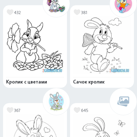
432
381
Кролик с цветами
Сачок кролик
367
645