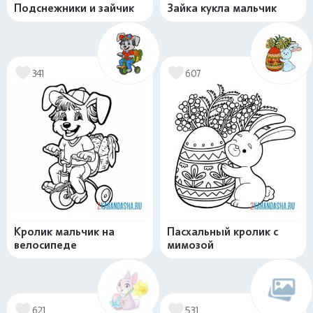
Подснежники и зайчик
Зайка кукла мальчик
341
607
Кролик мальчик на
Пасхальный кролик с
велосипеде
мимозой
621
531