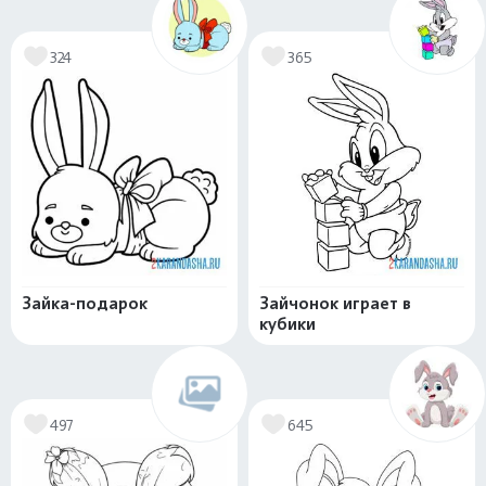
324
365
Зайка-подарок
Зайчонок играет в
кубики
497
645