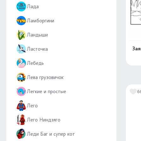
Лада
Ламборгини
Ландыши
Зая
Ласточка
Лебедь
Лева грузовичок
Легкие и простые
6
Лего
Лего Ниндзяго
Леди Баг и супер кот