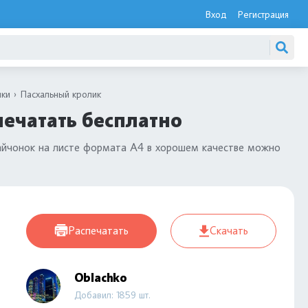
Вход
Регистрация
ики
Пасхальный кролик
печатать бесплатно
 зайчонок на листе формата А4 в хорошем качестве можно
Распечатать
Скачать
Oblachko
Добавил: 1859 шт.