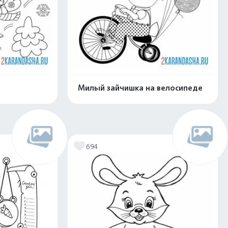
Милый зайчишка на велосипеде
скачать
Распечатать и скачать
694