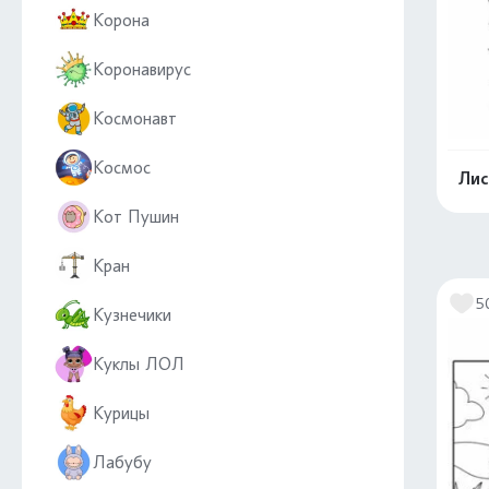
Корона
Коронавирус
Космонавт
Космос
Лис
Кот Пушин
Кран
5
Кузнечики
Куклы ЛОЛ
Курицы
Лабубу