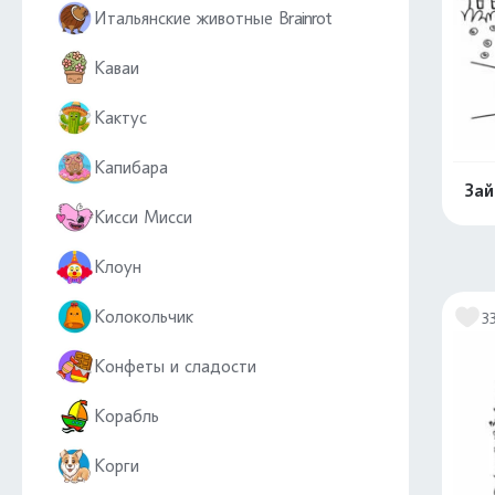
Итальянские животные Brainrot
Каваи
Кактус
Капибара
Зай
Кисси Мисси
Клоун
Колокольчик
3
Конфеты и сладости
Корабль
Корги