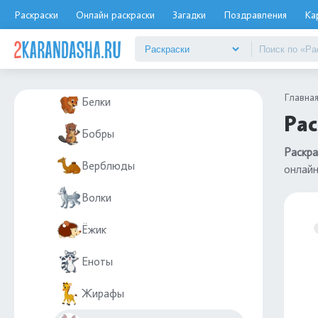
Животные
Раскраски
Онлайн раскраски
Загадки
Поздравления
Ка
Дикие животные
Бегемоты
Главна
Белки
Рас
Бобры
Раскра
Верблюды
онлай
Волки
Ёжик
Еноты
Жирафы