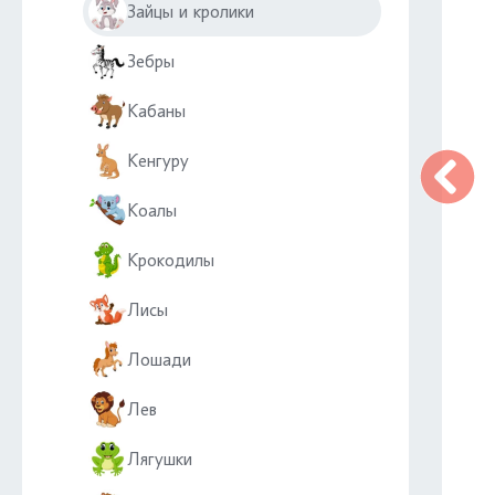
Зайцы и кролики
Зебры
Кабаны
Кенгуру
Коалы
Крокодилы
Лисы
Лошади
Лев
Лягушки