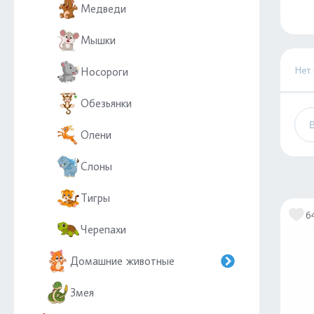
Медведи
Мышки
Нет
Носороги
Обезьянки
Олени
Слоны
Тигры
6
Черепахи
Домашние животные
Змея