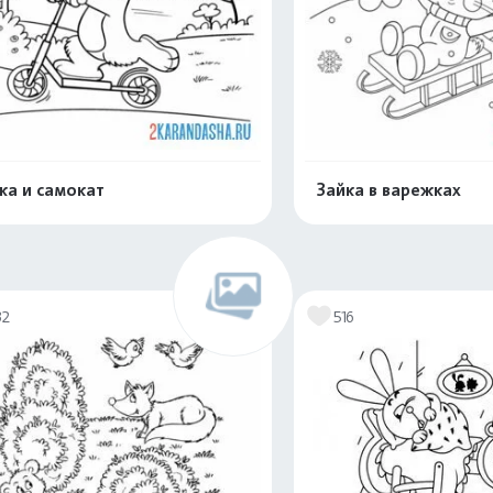
ка и самокат
Зайка в варежках
Распечатать и скачать
Распечатать и 
32
516