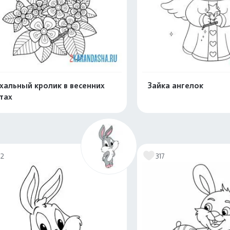
хальный кролик в весенних
Зайка ангелок
тах
Распечатать и скачать
Распечатать и 
72
317