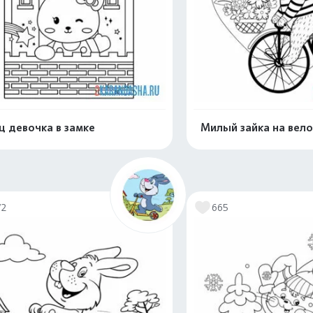
ц девочка в замке
Милый зайка на вел
Распечатать и скачать
Распечатать и 
72
665