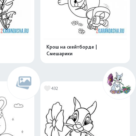
Крош на скейтборде |
Смешарики
скачать
Распечатать и скачать
432