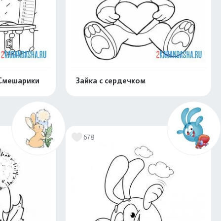
 Смешарики
Зайка с сердечком
скачать
Распечатать и скачать
678