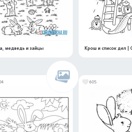
а, медведь и зайцы
Крош и список дел |
Распечатать и скачать
Распечатать и 
04
605