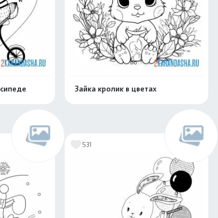
осипеде
Зайка кролик в цветах
скачать
Распечатать и скачать
531