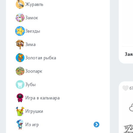
Журавль
Замок
Звезды
Зима
Зая
Золотая рыбка
Зоопарк
Зубы
6
Игра в кальмара
Игрушки
Из игр