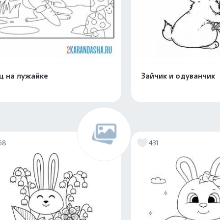
ц на лужайке
Зайчик и одуванчик
Распечатать и скачать
Распечатать и 
68
431