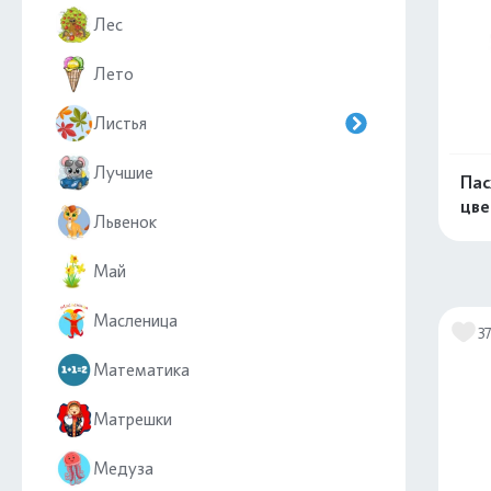
Лес
Лето
Листья
Лучшие
Пас
цве
Львенок
Май
Масленица
3
Математика
Матрешки
Медуза