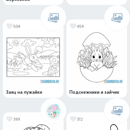
504
459
Заяц на лужайке
Подснежники и зайчик
399
372