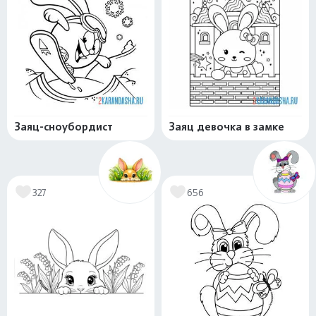
Заяц-сноубордист
Заяц девочка в замке
327
656