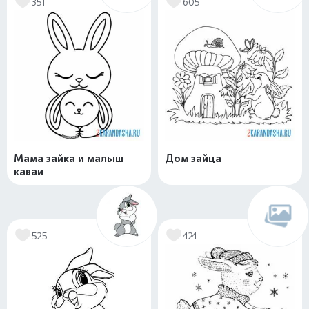
351
605
Мама зайка и малыш
Дом зайца
каваи
525
424