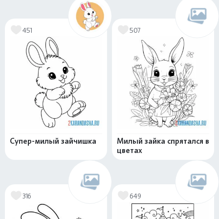
451
507
Супер-милый зайчишка
Милый зайка спрятался в
цветах
316
649