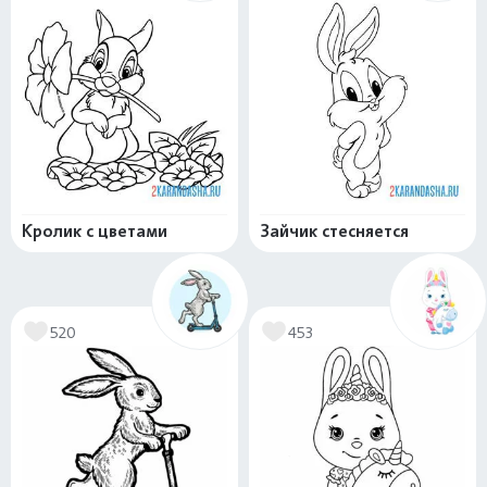
Кролик с цветами
Зайчик стесняется
520
453