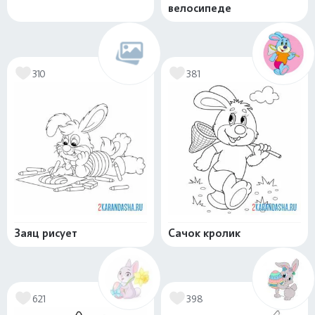
велосипеде
310
381
Заяц рисует
Сачок кролик
621
398