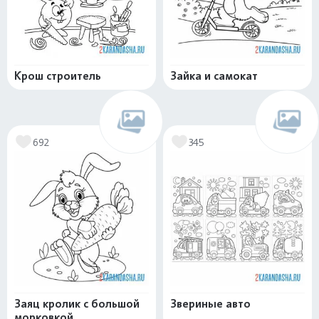
Крош строитель
Зайка и самокат
692
345
Заяц кролик с большой
Звериные авто
морковкой