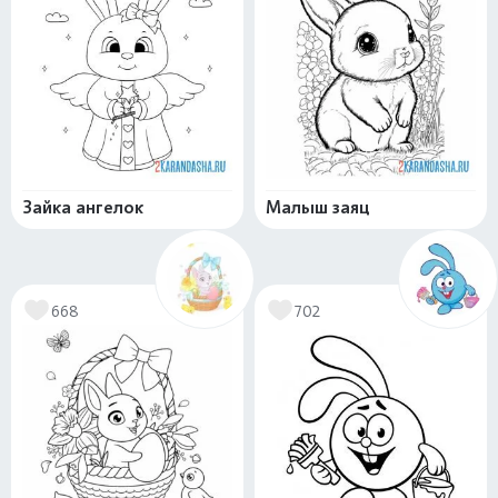
Зайка ангелок
Малыш заяц
668
702