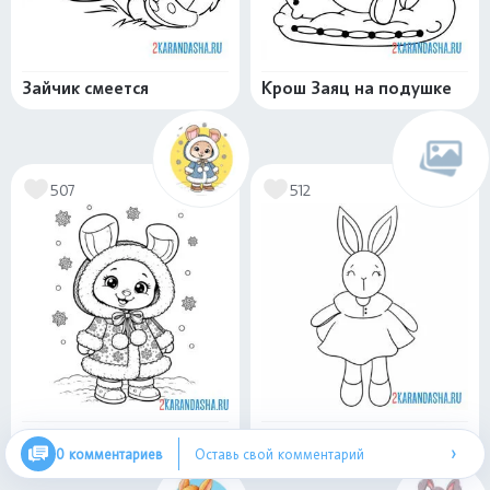
Зайчик смеется
Крош Заяц на подушке
507
512
Зайка в шубке
Кукла зайка
›
0 комментариев
Оставь свой комментарий