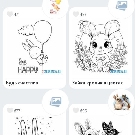
471
497
Будь счастлив
Зайка кролик в цветах
677
695