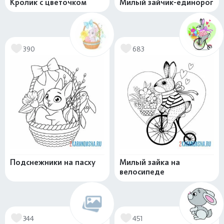
Кролик с цветочком
Милый зайчик-единорог
390
683
Подснежники на пасху
Милый зайка на
велосипеде
344
451