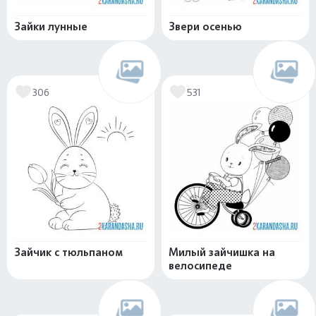
Зайки лунные
Звери осенью
306
531
Зайчик с тюльпаном
Милый зайчишка на
велосипеде