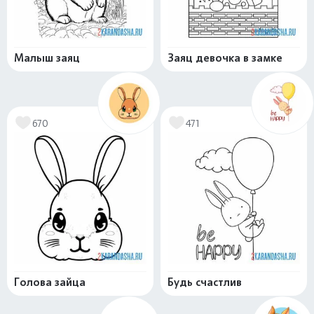
Малыш заяц
Заяц девочка в замке
670
471
Голова зайца
Будь счастлив