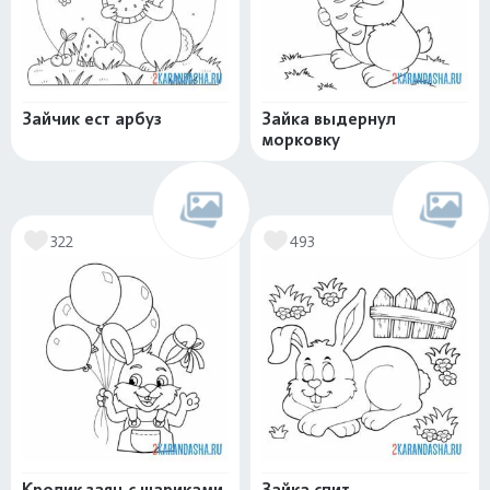
Зайчик ест арбуз
Зайка выдернул
морковку
322
493
Кролик заяц с шариками
Зайка спит