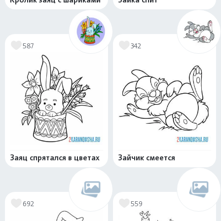
587
342
Заяц спрятался в цветах
Зайчик смеется
692
559