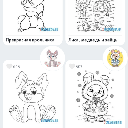
Прекрасная крольчиха
Лиса, медведь и зайцы
645
507