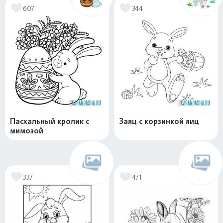
607
344
Пасхальный кролик с
Заяц с корзинкой яиц
мимозой
337
471