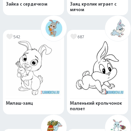
Зайка с сердечком
Заяц кролик играет с
мячом
542
687
Милаш-заяц
Маленький крольчонок
ползет