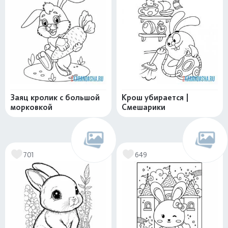
Заяц кролик с большой
Крош убирается |
морковкой
Смешарики
701
649