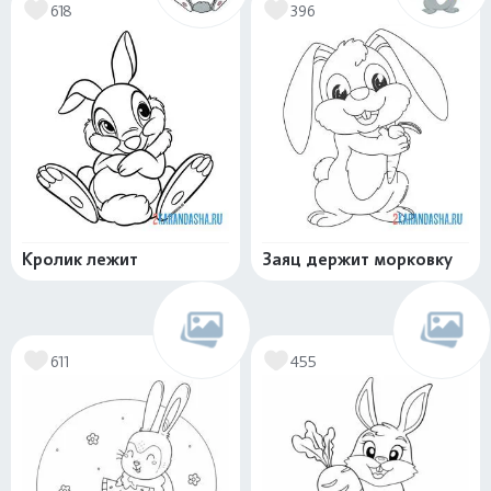
618
396
Кролик лежит
Заяц держит морковку
611
455