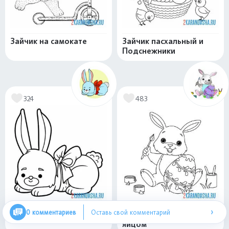
Зайчик на самокате
Зайчик пасхальный и
Подснежники
324
483
›
0 комментариев
Оставь свой комментарий
Зайка-подарок
Кролик с пасхальным
яйцом