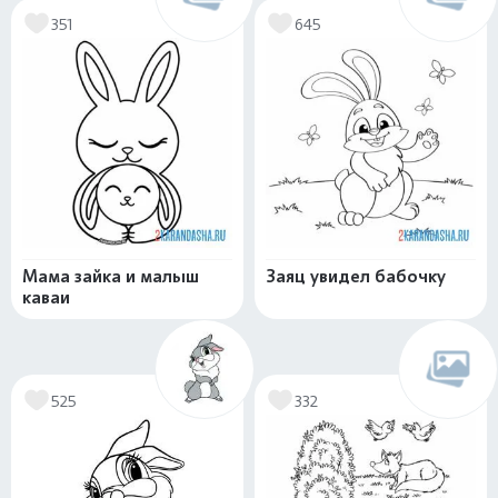
351
645
Мама зайка и малыш
Заяц увидел бабочку
каваи
525
332