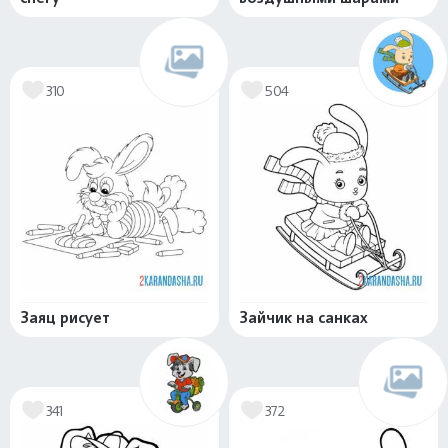
310
504
Заяц рисует
Зайчик на санках
341
372