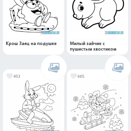
Крош Заяц на подушке
Милый зайчик с
пушистым хвостиком
453
665