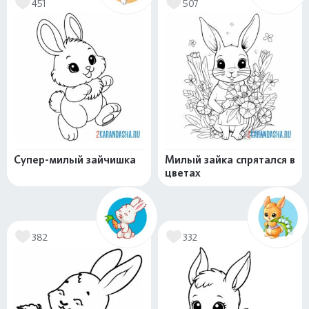
451
507
Супер-милый зайчишка
Милый зайка спрятался в
цветах
382
332