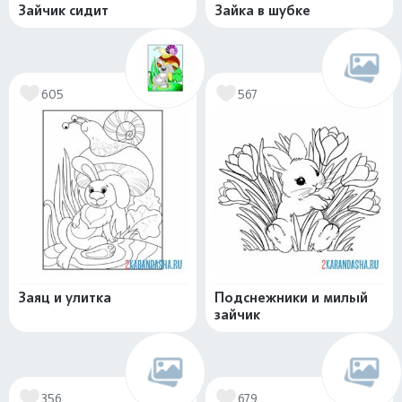
Зайчик сидит
Зайка в шубке
605
567
Заяц и улитка
Подснежники и милый
зайчик
356
679