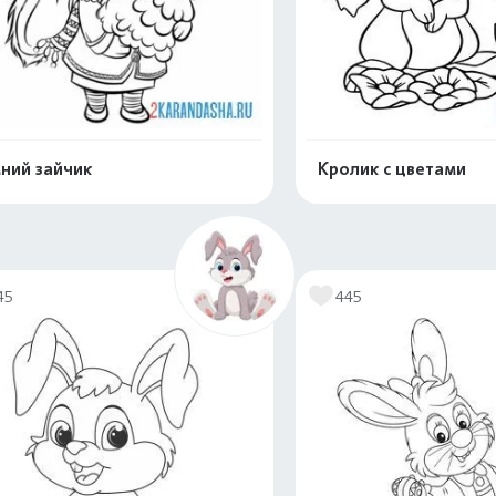
ний зайчик
Кролик с цветами
Распечатать и скачать
Распечатать и 
45
445