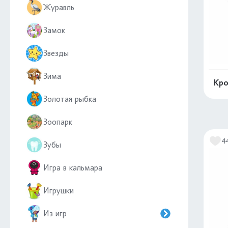
Журавль
Замок
Звезды
Зима
Кро
Золотая рыбка
Зоопарк
4
Зубы
Игра в кальмара
Игрушки
Из игр