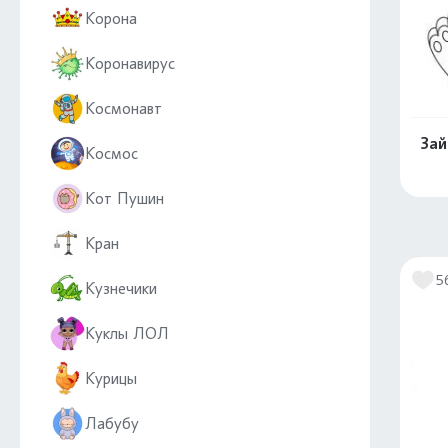
Корона
Коронавирус
Космонавт
Зай
Космос
Кот Пушин
Кран
5
Кузнечики
Куклы ЛОЛ
Курицы
Лабубу