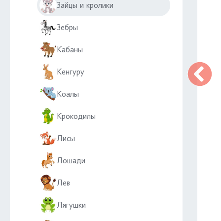
Зайцы и кролики
Зебры
Кабаны
Кенгуру
Коалы
Крокодилы
Лисы
Лошади
Лев
Лягушки