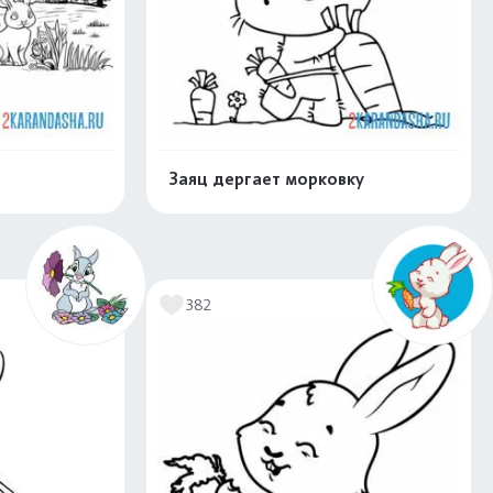
Заяц дергает морковку
скачать
Распечатать и скачать
382