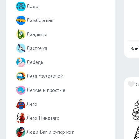
Лада
Ламборгини
Ландыши
Ласточка
Зай
Лебедь
Лева грузовичок
6
Легкие и простые
Лего
Лего Ниндзяго
Леди Баг и супер кот