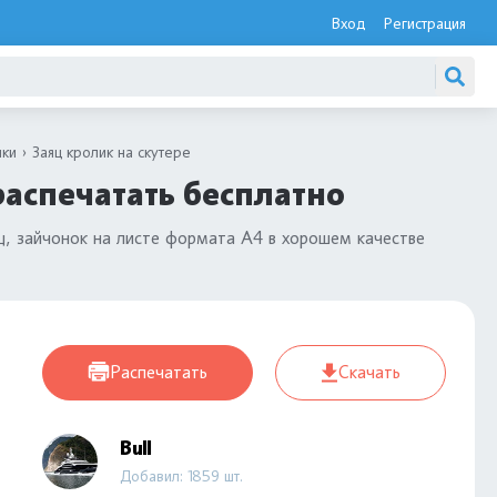
Вход
Регистрация
ики
Заяц кролик на скутере
распечатать бесплатно
яц, зайчонок на листе формата А4 в хорошем качестве
Распечатать
Скачать
Bull
Добавил: 1859 шт.