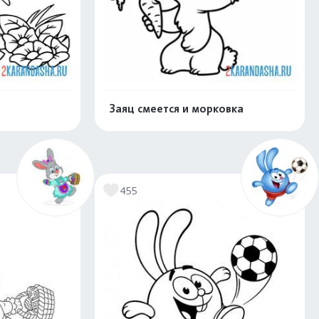
Заяц смеется и морковка
скачать
Распечатать и скачать
455