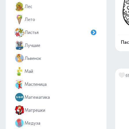
Лес
Лето
Листья
Пас
Лучшие
Львенок
Май
6
Масленица
Математика
Матрешки
Медуза