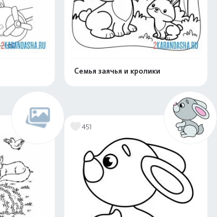
Семья заячья и кролики
скачать
Распечатать и скачать
451