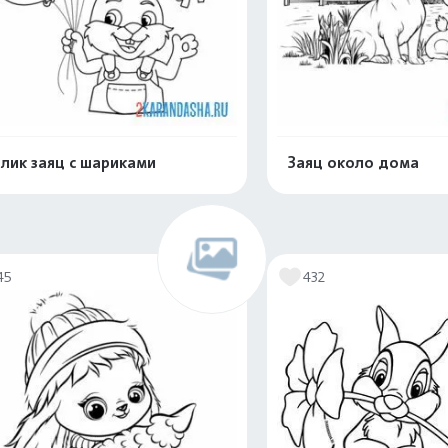
лик заяц с шариками
Заяц около дома
Распечатать и скачать
Распечатать и 
45
432