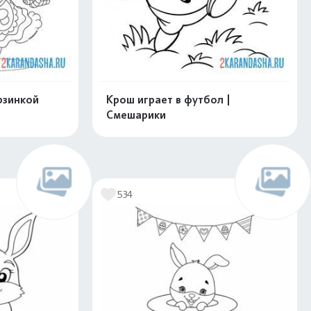
рзинкой
Крош играет в футбол |
Смешарики
скачать
Распечатать и скачать
534