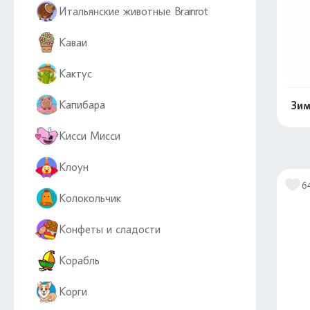
Итальянские животные Brainrot
Каваи
Кактус
Капибара
Зим
Кисси Мисси
Клоун
6
Колокольчик
Конфеты и сладости
Корабль
Корги