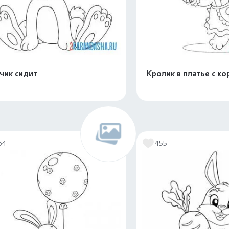
чик сидит
Кролик в платье с ко
Распечатать и скачать
Распечатать и 
64
455