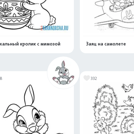
хальный кролик с мимозой
Заяц на самолете
Распечатать и скачать
Распечатать и 
18
332