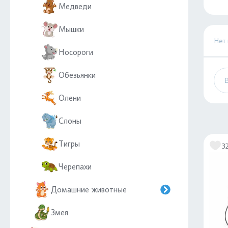
Медведи
Мышки
Нет
Носороги
Обезьянки
Олени
Слоны
Тигры
3
Черепахи
Домашние животные
Змея