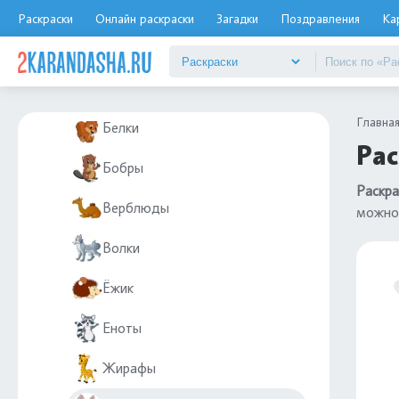
Животные
Раскраски
Онлайн раскраски
Загадки
Поздравления
Ка
Дикие животные
Бегемоты
Главна
Белки
Рас
Бобры
Раскра
Верблюды
можно
Волки
Ёжик
Еноты
Жирафы