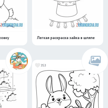
ковку
Легкая раскраска зайка в шляпе
скачать
Распечатать и скачать
353