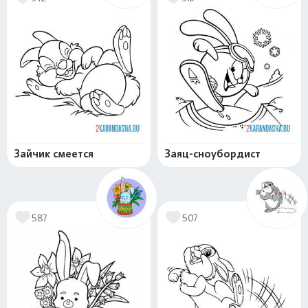
Зайчик смеется
Заяц-сноубордист
587
507