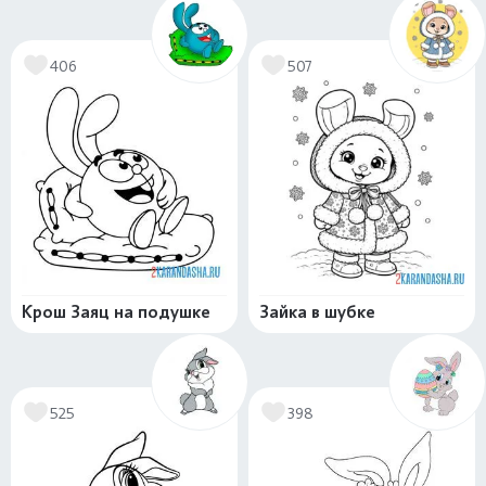
406
507
Крош Заяц на подушке
Зайка в шубке
525
398