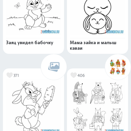
Заяц увидел бабочку
Мама зайка и малыш
каваи
371
406