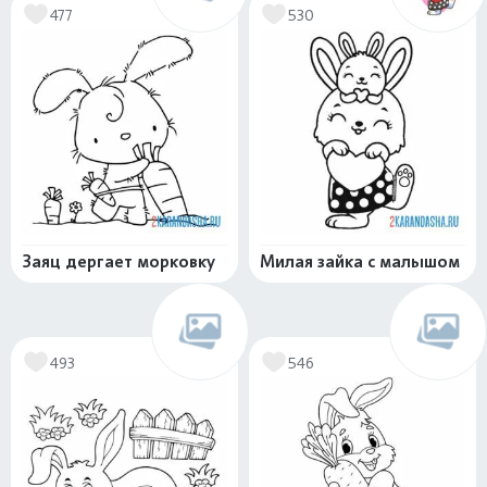
477
530
Заяц дергает морковку
Милая зайка с малышом
493
546