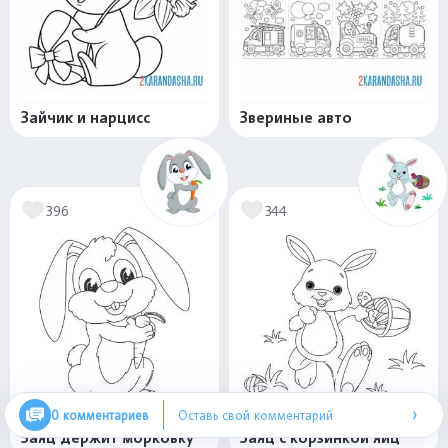
Зайчик и нарцисс
Звериные авто
396
344
›
0 комментариев
Оставь свой комментарий
Заяц держит морковку
Заяц с корзинкой яиц