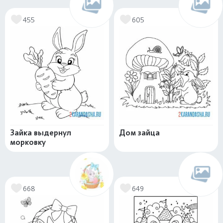
455
605
Зайка выдернул
Дом зайца
морковку
668
649