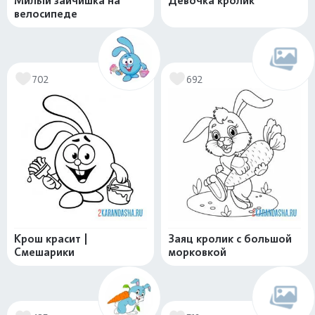
Милый зайчишка на
Девочка кролик
велосипеде
702
692
Крош красит |
Заяц кролик с большой
Смешарики
морковкой