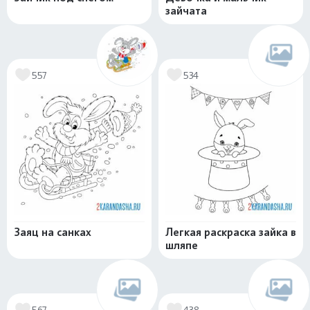
зайчата
557
534
Заяц на санках
Легкая раскраска зайка в
шляпе
567
438