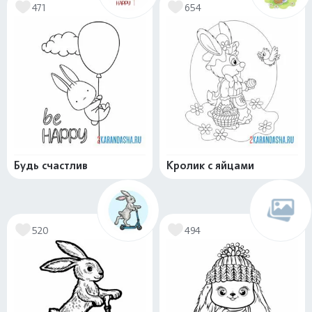
471
654
Будь счастлив
Кролик с яйцами
520
494