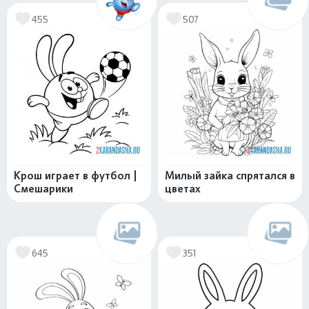
455
507
Крош играет в футбол |
Милый зайка спрятался в
Смешарики
цветах
645
351