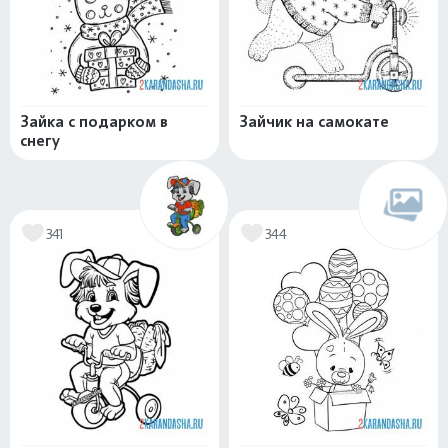
Зайка с подарком в
Зайчик на самокате
снегу
341
344