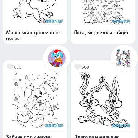
Маленький крольчонок
Лиса, медведь и зайцы
ползет
630
583
Зайчик под снегом
Девочка и мальчик