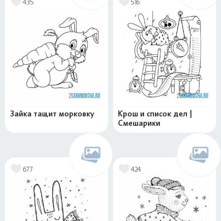
435
516
Зайка тащит морковку
Крош и список дел |
Смешарики
677
424