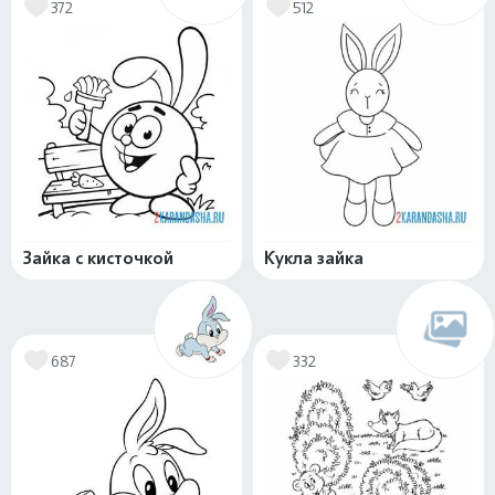
372
512
Зайка с кисточкой
Кукла зайка
687
332