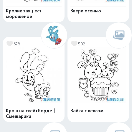
Кролик заяц ест
Звери осенью
мороженое
678
502
Крош на скейтборде |
Зайка с кексом
Смешарики