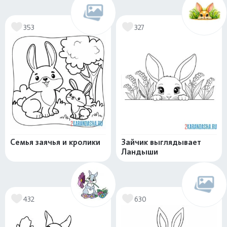
353
327
Семья заячья и кролики
Зайчик выглядывает
Ландыши
432
630