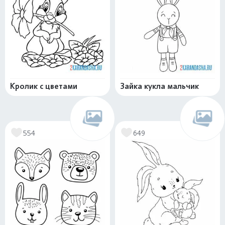
Кролик с цветами
Зайка кукла мальчик
554
649