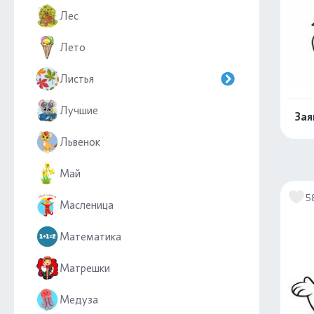
Лес
Лето
Листья
Лучшие
Зая
Львенок
Май
5
Масленица
Математика
Матрешки
Медуза