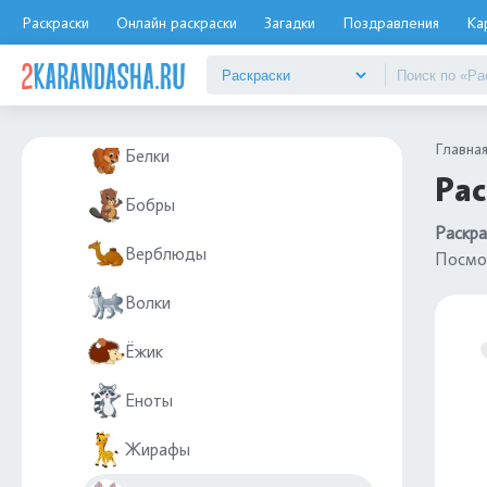
Животные
Раскраски
Онлайн раскраски
Загадки
Поздравления
Ка
Дикие животные
Бегемоты
Главна
Белки
Рас
Бобры
Раскра
Верблюды
Посмо
Волки
Ёжик
Еноты
Жирафы