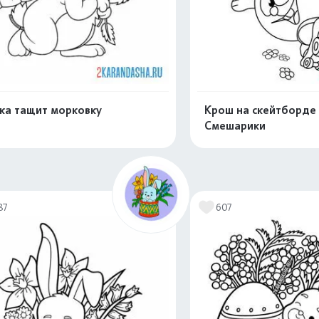
ка тащит морковку
Крош на скейтборде 
Смешарики
Распечатать и скачать
Распечатать и 
87
607