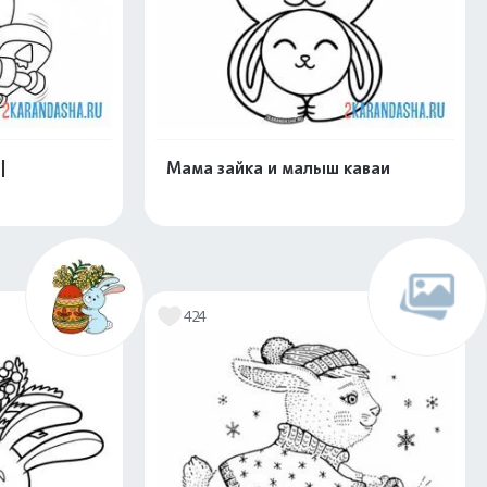
|
Мама зайка и малыш каваи
скачать
Распечатать и скачать
424