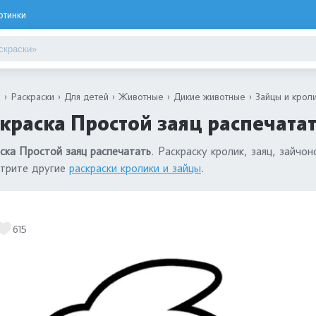
ртинки
я
Раскраски
Для детей
Животные
Дикие животные
Зайцы и крол
краска Простой заяц распечата
ска Простой заяц распечатать
. Раскраску кролик, заяц, зайч
трите другие
раскраски кролики и зайцы
.
615