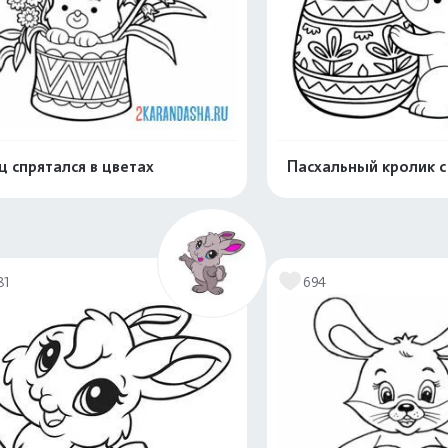
ц спрятался в цветах
Пасхальный кролик 
Распечатать и скачать
Распечатать и 
81
694