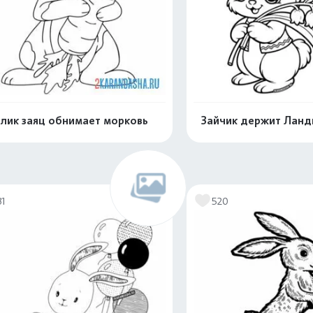
лик заяц обнимает морковь
Зайчик держит Лан
Распечатать и скачать
Распечатать и 
31
520