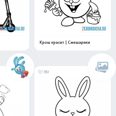
Крош красит | Смешарики
скачать
Распечатать и скачать
351