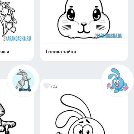
дыши
Голова зайца
скачать
Распечатать и скачать
702