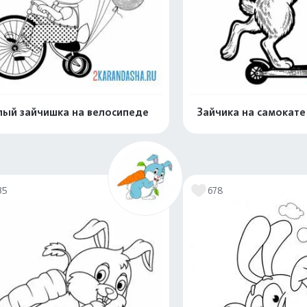
ый зайчишка на велосипеде
Зайчика на самокате
Распечатать и скачать
Распечатать и 
35
678