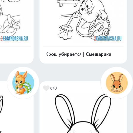
Крош убирается | Смешарики
скачать
Распечатать и скачать
670