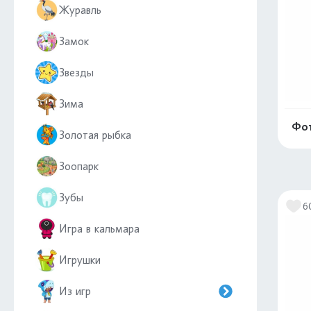
Журавль
Замок
Звезды
Зима
Фот
Золотая рыбка
Зоопарк
Зубы
6
Игра в кальмара
Игрушки
Из игр