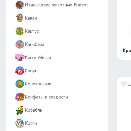
Итальянские животные Brainrot
Каваи
Кактус
Капибара
Кро
Кисси Мисси
Клоун
Колокольчик
5
Конфеты и сладости
Корабль
Корги