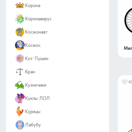
Корона
Коронавирус
Космонавт
Космос
Мил
Кот Пушин
Кран
4
Кузнечики
Куклы ЛОЛ
Курицы
Лабубу