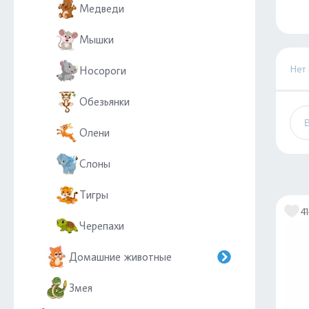
Медведи
Мышки
Нет
Носороги
Обезьянки
Олени
Слоны
Тигры
4
Черепахи
Домашние животные
Змея