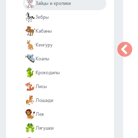
Зайцы и кролики
Зебры
Кабаны
Кенгуру
Коалы
Крокодилы
Лисы
Лошади
Лев
Лягушки