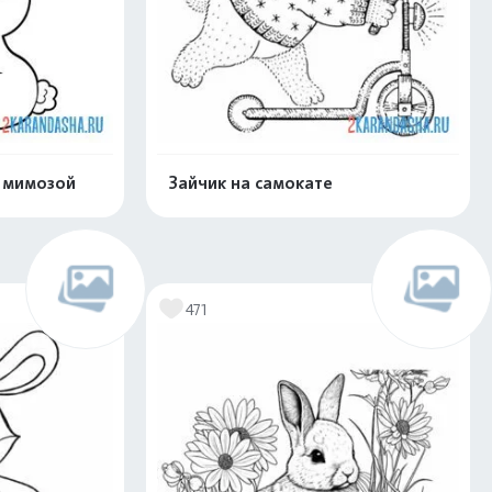
с мимозой
Зайчик на самокате
скачать
Распечатать и скачать
471