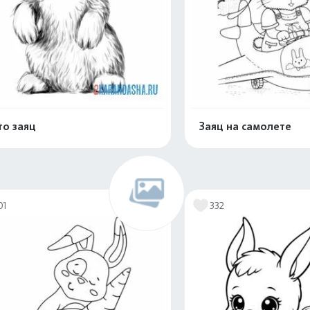
о заяц
Заяц на самолете
Распечатать и скачать
Распечатать и 
01
332