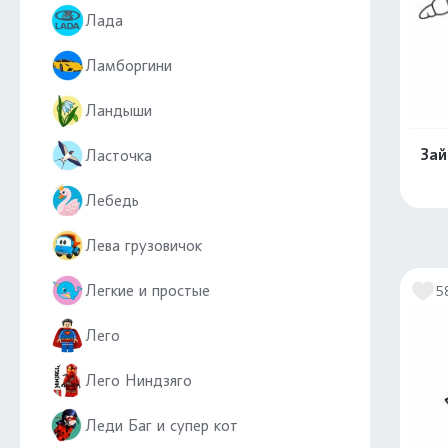
Лада
Ламборгини
Ландыши
Зай
Ласточка
Лебедь
Лева грузовичок
Легкие и простые
5
Лего
Лего Ниндзяго
Леди Баг и супер кот