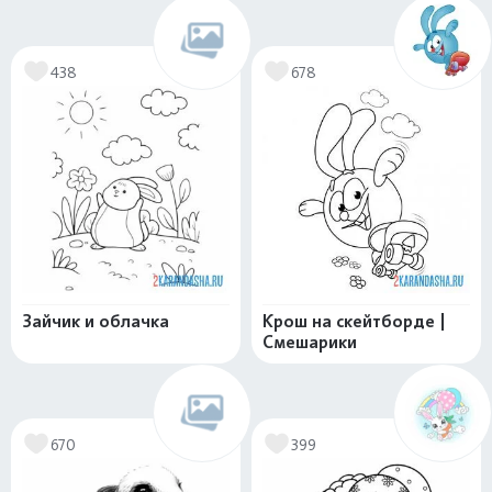
438
678
Зайчик и облачка
Крош на скейтборде |
Смешарики
670
399