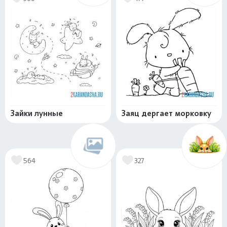
Зайки лунные
Заяц дергает морковку
564
327