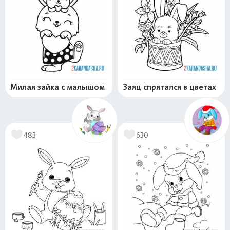
Милая зайка с малышом
Заяц спрятался в цветах
483
630