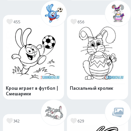
455
656
Крош играет в футбол |
Пасхальный кролик
Смешарики
342
629