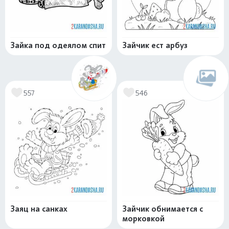
Зайка под одеялом спит
Зайчик ест арбуз
557
546
Заяц на санках
Зайчик обнимается с
морковкой