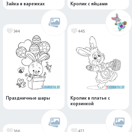
Зайка в варежках
Кролик с яйцами
344
445
Праздничные шары
Кролик в платье с
корзинкой
366
477