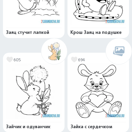
Заяц стучит лапкой
Крош Заяц на подушке
605
694
Зайчик и одуванчик
Зайка с сердечком