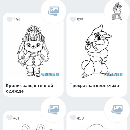
494
525
Кролик заяц в теплой
Прекрасная крольчиха
одежде
431
459