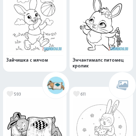
Зайчишка с мячом
Энчантималс питомец
кролик
593
611