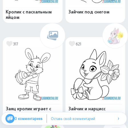
Кролик с пасхальным
Зайчик под снегом
яйцом
317
621
Заяц кролик играет с
Зайчик и нарцисс
мячом
›
0 комментариев
Оставь свой комментарий