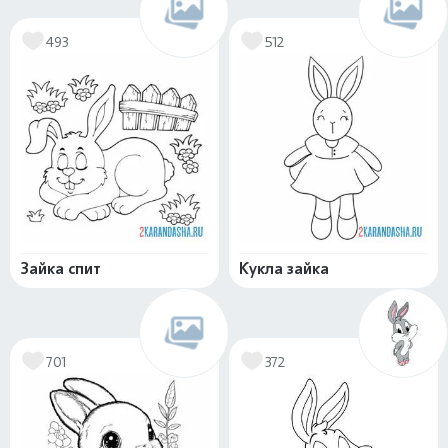
493
512
Зайка спит
Кукла зайка
701
372