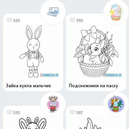
630
390
Зайка кукла мальчик
Подснежники на пасху
530
587