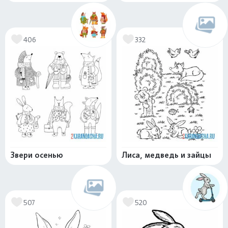
406
332
Звери осенью
Лиса, медведь и зайцы
507
520