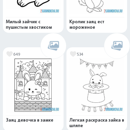
Милый зайчик с
Кролик заяц ест
пушистым хвостиком
мороженое
649
534
Заяц девочка в замке
Легкая раскраска зайка в
шляпе