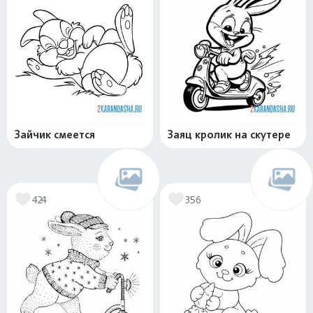
Зайчик смеется
Заяц кролик на скутере
424
356