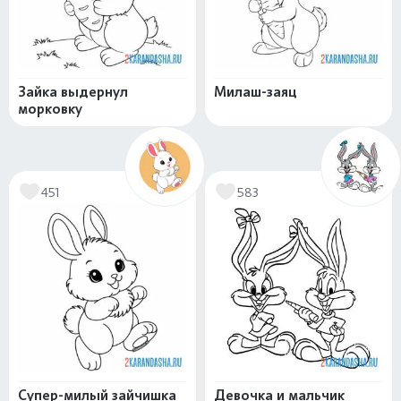
Зайка выдернул
Милаш-заяц
морковку
451
583
Супер-милый зайчишка
Девочка и мальчик