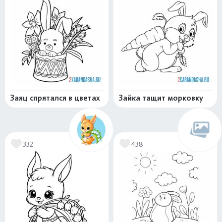
Заяц спрятался в цветах
Зайка тащит морковку
332
438