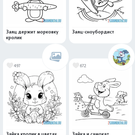
Заяц держит морковку
Заяц-сноубордист
кролик
497
672
Зайка кролик в цветах
Зайка и самокат