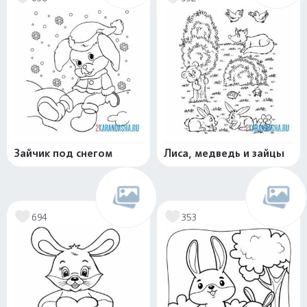
Зайчик под снегом
Лиса, медведь и зайцы
694
353