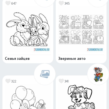
647
345
Семья зайцев
Звериные авто
322
341