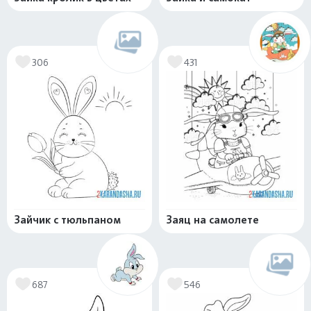
306
431
Зайчик с тюльпаном
Заяц на самолете
687
546