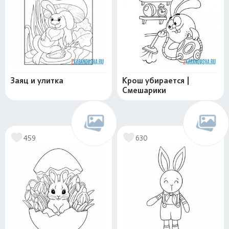
Заяц и улитка
Крош убирается |
Смешарики
459
630