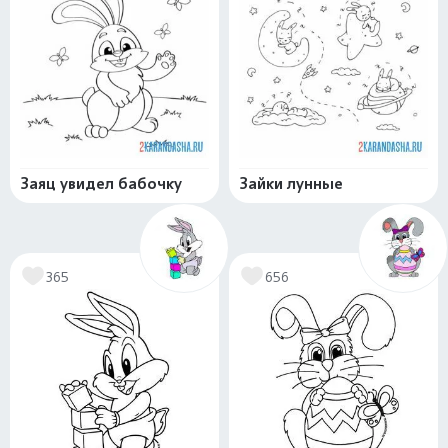
Заяц увидел бабочку
Зайки лунные
365
656