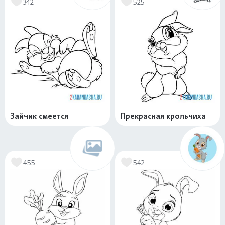
342
525
Зайчик смеется
Прекрасная крольчиха
455
542