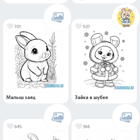
701
507
Малыш заяц
Зайка в шубке
645
366