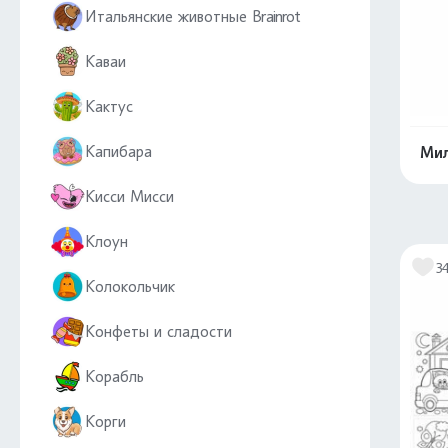
Итальянские животные Brainrot
Каваи
Кактус
Капибара
Мил
Кисси Мисси
Клоун
3
Колокольчик
Конфеты и сладости
Корабль
Корги