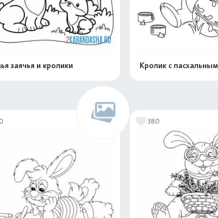
ья заячья и кролики
Кролик с пасхальны
Распечатать и скачать
Распечатать и 
10
380