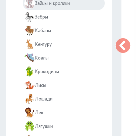
Зайцы и кролики
Зебры
Кабаны
Кенгуру
Коалы
Крокодилы
Лисы
Лошади
Лев
Лягушки