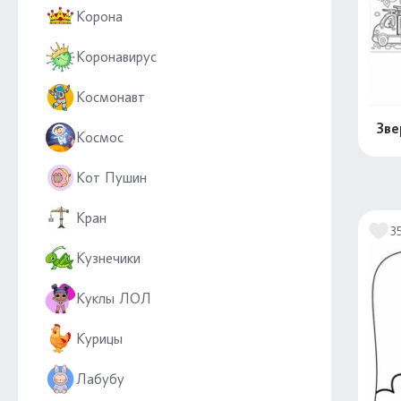
Корона
Коронавирус
Космонавт
Зве
Космос
Кот Пушин
Кран
3
Кузнечики
Куклы ЛОЛ
Курицы
Лабубу