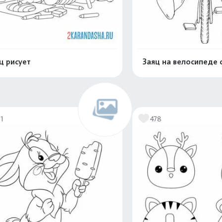
ц рисует
Заяц на велосипеде 
Распечатать и скачать
Распечатать и 
71
478