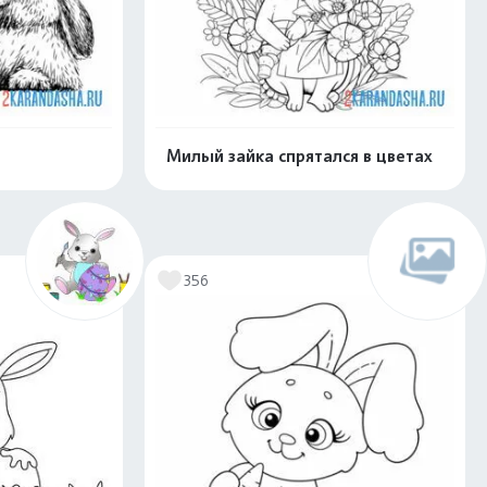
Милый зайка спрятался в цветах
скачать
Распечатать и скачать
356