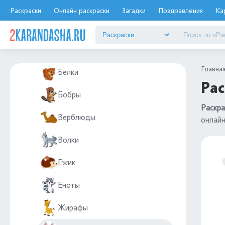
Животные
Раскраски
Онлайн раскраски
Загадки
Поздравления
Ка
Дикие животные
Бегемоты
Главна
Белки
Рас
Бобры
Раскра
Верблюды
онлай
Волки
Ёжик
Еноты
Жирафы