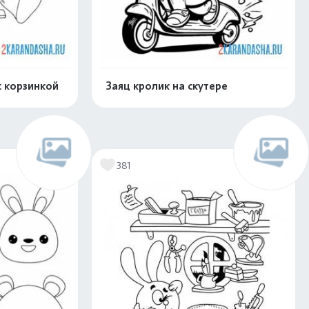
с корзинкой
Заяц кролик на скутере
скачать
Распечатать и скачать
381