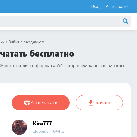
Вход
Регистрация
ики
Зайка с сердечком
ечатать бесплатно
 зайчонок на листе формата А4 в хорошем качестве можно
Распечатать
Скачать
Kira777
Добавил: 1844 шт.