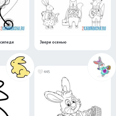
осипеде
Звери осенью
скачать
Распечатать и скачать
445