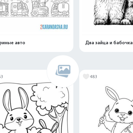
риные авто
Два зайца и бабочка
Распечатать и скачать
Распечатать и 
53
483