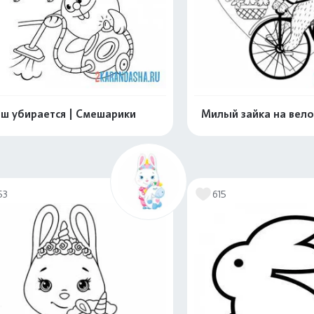
ш убирается | Смешарики
Милый зайка на вел
Распечатать и скачать
Распечатать и 
53
615