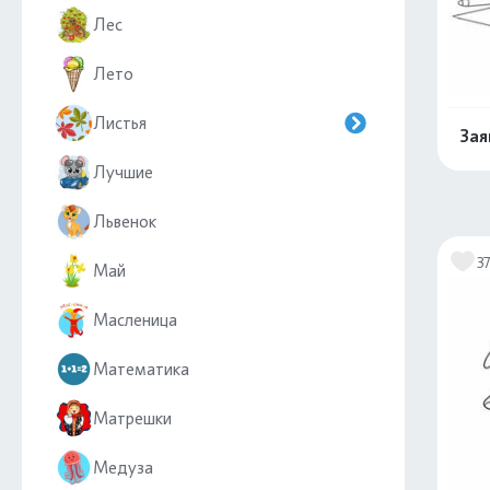
Лес
Лето
Листья
Зая
Лучшие
Львенок
3
Май
Масленица
Математика
Матрешки
Медуза