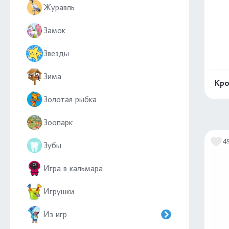
Журавль
Замок
Звезды
Зима
Кро
Золотая рыбка
Зоопарк
4
Зубы
Игра в кальмара
Игрушки
Из игр