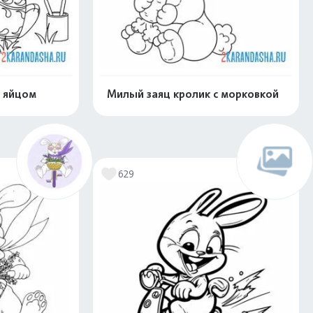
м яйцом
Милый заяц кролик с морковкой
скачать
Распечатать и скачать
629