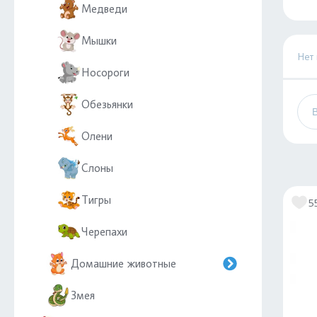
Медведи
Мышки
Нет
Носороги
Обезьянки
Олени
Слоны
Тигры
5
Черепахи
Домашние животные
Змея