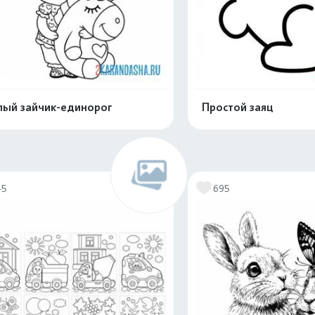
ый зайчик-единорог
Простой заяц
Распечатать и скачать
Распечатать и 
45
695