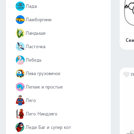
Лада
Ламборгини
Ландыши
Сем
Ласточка
Лебедь
Лева грузовичок
3
Легкие и простые
Лего
Лего Ниндзяго
Леди Баг и супер кот