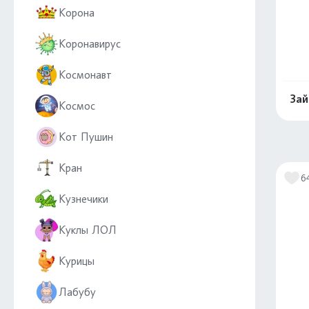
Корона
Коронавирус
Космонавт
Зай
Космос
Кот Пушин
Кран
6
Кузнечики
Куклы ЛОЛ
Курицы
Лабубу