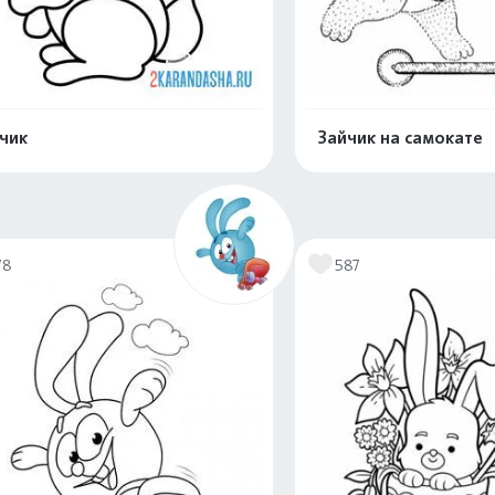
чик
Зайчик на самокате
Распечатать и скачать
Распечатать и 
78
587