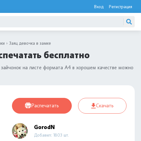
Вход
Регистрация
ики
Заяц девочка в замке
спечатать бесплатно
ц, зайчонок на листе формата А4 в хорошем качестве можно
Распечатать
Скачать
GorodN
Добавил: 1803 шт.