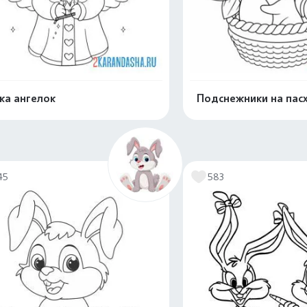
ка ангелок
Подснежники на пас
Распечатать и скачать
Распечатать и 
45
583