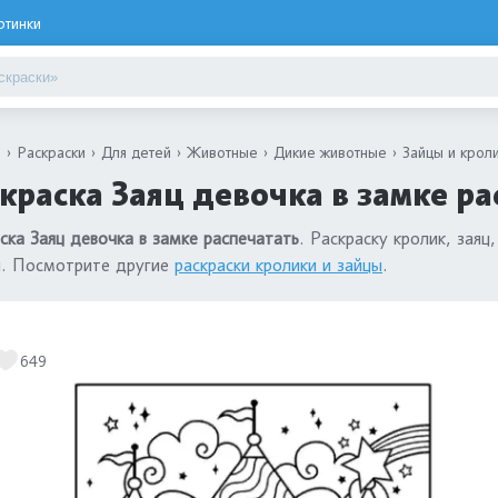
ртинки
я
Раскраски
Для детей
Животные
Дикие животные
Зайцы и крол
краска Заяц девочка в замке ра
ска Заяц девочка в замке распечатать
. Раскраску кролик, зая
н. Посмотрите другие
раскраски кролики и зайцы
.
649