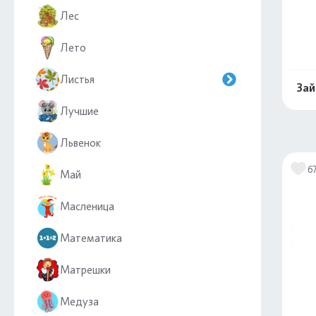
Лес
Лето
Листья
Зай
Лучшие
Львенок
6
Май
Масленица
Математика
Матрешки
Медуза