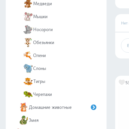
Медведи
Мышки
Нет
Носороги
Обезьянки
Олени
Слоны
Тигры
5
Черепахи
Домашние животные
Змея