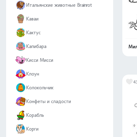
Итальянские животные Brainrot
Каваи
Кактус
Капибара
Мил
Кисси Мисси
Клоун
4
Колокольчик
Конфеты и сладости
Корабль
Корги