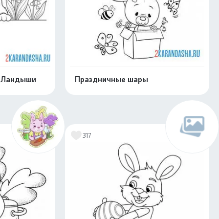
т Ландыши
Праздничные шары
скачать
Распечатать и скачать
317