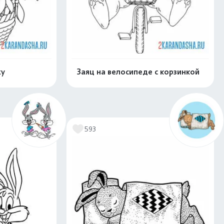
ху
Заяц на велосипеде с корзинкой
скачать
Распечатать и скачать
593