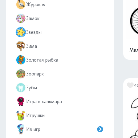
Журавль
Замок
Звезды
Зима
Мил
Золотая рыбка
Зоопарк
4
Зубы
Игра в кальмара
Игрушки
Из игр