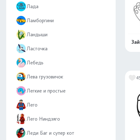
Лада
Ламборгини
Ландыши
Зай
Ласточка
Лебедь
Лева грузовичок
4
Легкие и простые
Лего
Лего Ниндзяго
Леди Баг и супер кот