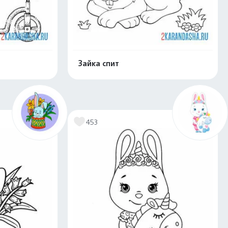
Зайка спит
скачать
Распечатать и скачать
453