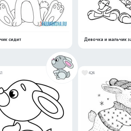
чик сидит
Девочка и мальчик з
Распечатать и скачать
Распечатать и 
51
424