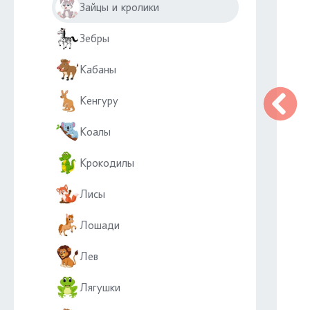
Зайцы и кролики
Зебры
Кабаны
Кенгуру
Коалы
Крокодилы
Лисы
Лошади
Лев
Лягушки