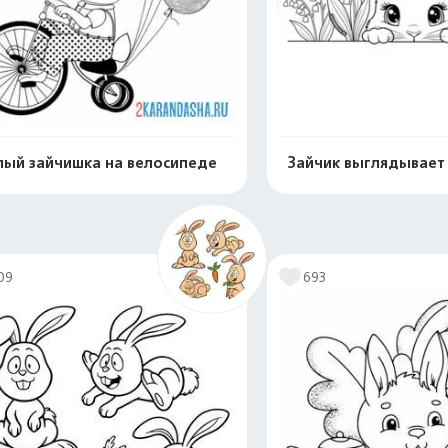
ый зайчишка на велосипеде
Зайчик выглядывае
Распечатать и скачать
Распечатать и 
09
693