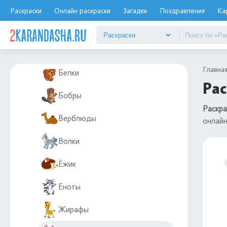
Животные
Раскраски
Онлайн раскраски
Загадки
Поздравления
Ка
Дикие животные
Бегемоты
Главна
Белки
Рас
Бобры
Раскра
Верблюды
онлай
Волки
Ёжик
Еноты
Жирафы