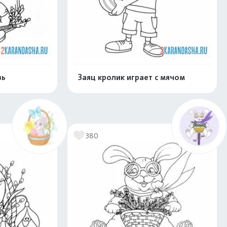
вь
Заяц кролик играет с мячом
скачать
Распечатать и скачать
380