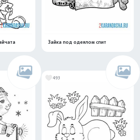
айчата
Зайка под одеялом спит
скачать
Распечатать и скачать
493