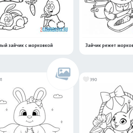
ый зайчик с морковкой
Зайчик режет морко
Распечатать и скачать
Распечатать и 
31
390