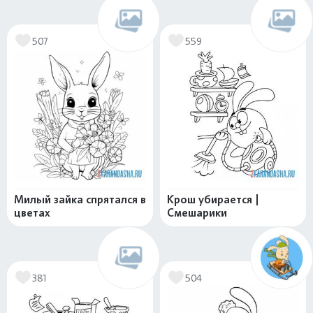
507
559
Милый зайка спрятался в
Крош убирается |
цветах
Смешарики
381
504