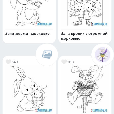
Заяц держит морковку
Заяц кролик с огромной
морковью
649
380