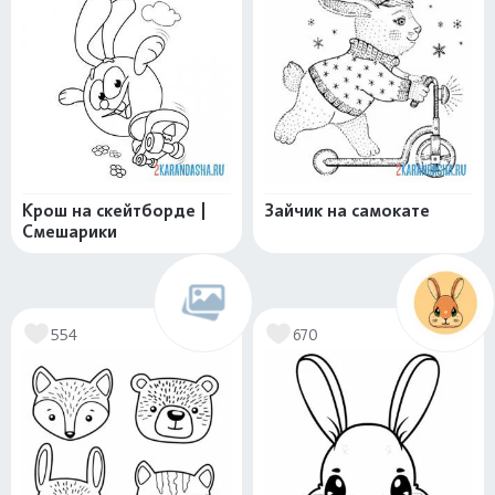
Крош на скейтборде |
Зайчик на самокате
Смешарики
554
670