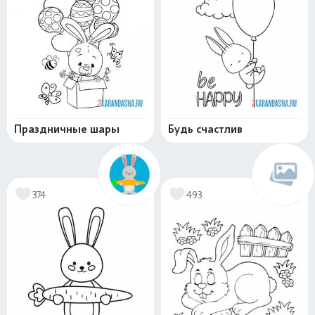
Праздничные шары
Будь счастлив
374
493