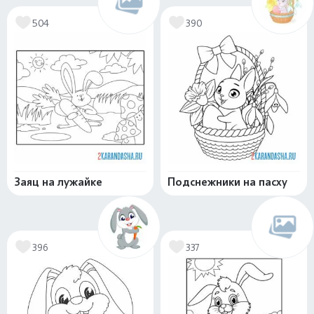
504
390
Заяц на лужайке
Подснежники на пасху
396
337