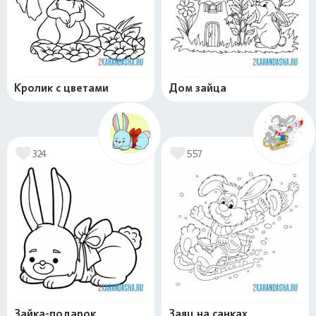
Кролик с цветами
Дом зайца
324
557
Зайка-подарок
Заяц на санках