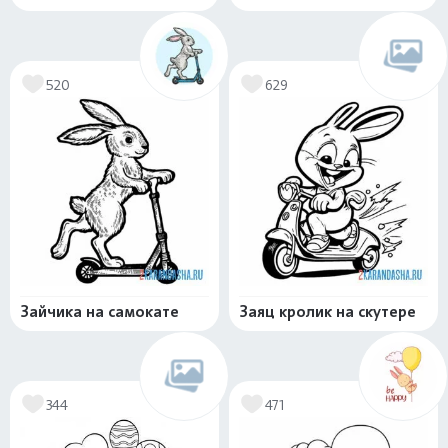
520
629
Зайчика на самокате
Заяц кролик на скутере
344
471