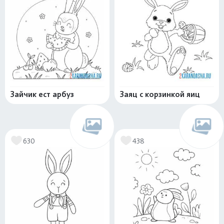
Зайчик ест арбуз
Заяц с корзинкой яиц
630
438