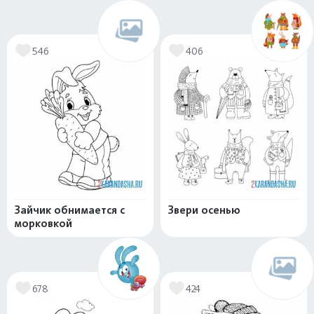
546
406
Зайчик обнимается с
Звери осенью
морковкой
678
424