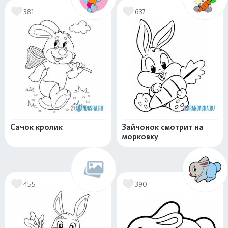
381
637
Сачок кролик
Зайчонок смотрит на
морковку
455
390