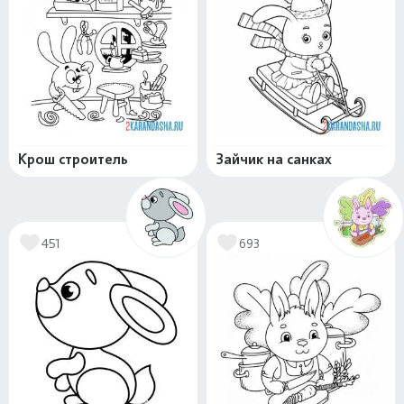
Крош строитель
Зайчик на санках
451
693