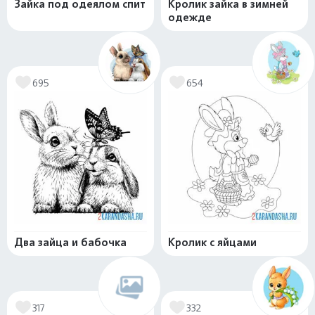
Зайка под одеялом спит
Кролик зайка в зимней
одежде
695
654
Два зайца и бабочка
Кролик с яйцами
317
332