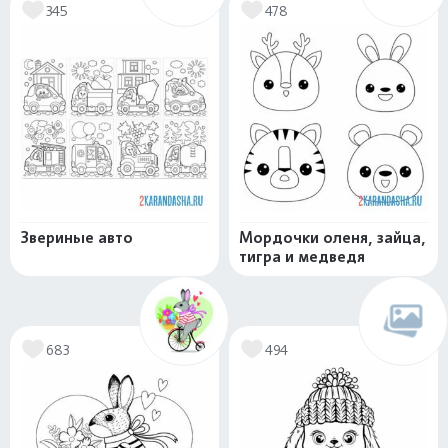
345
478
Звериные авто
Мордочки оленя, зайца,
тигра и медведя
683
494