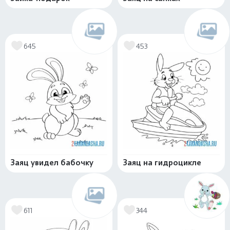
645
453
Заяц увидел бабочку
Заяц на гидроцикле
611
344