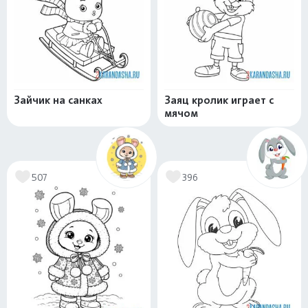
Зайчик на санках
Заяц кролик играет с
мячом
507
396