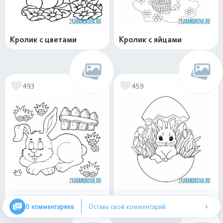
Кролик с цветами
Кролик с яйцами
493
459
Зайка спит
Подснежники и зайчик
›
0 комментариев
Оставь свой комментарий