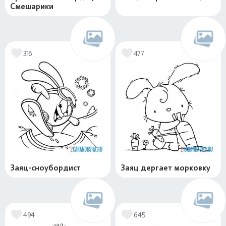
Смешарики
316
477
Заяц-сноубордист
Заяц дергает морковку
494
645