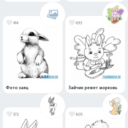
414
693
Фото заяц
Зайчик режет морковь
372
605