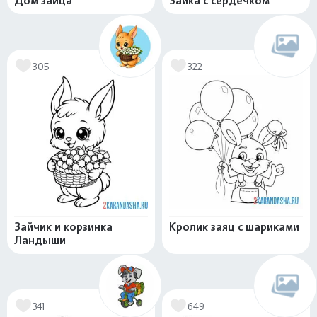
Дом зайца
Зайка с сердечком
305
322
Зайчик и корзинка
Кролик заяц с шариками
Ландыши
341
649