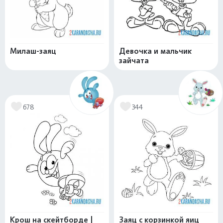
Милаш-заяц
Девочка и мальчик
зайчата
678
344
Крош на скейтборде |
Заяц с корзинкой яиц