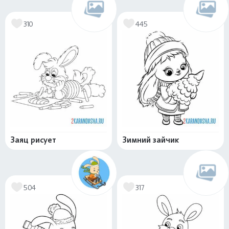
310
445
Заяц рисует
Зимний зайчик
504
317