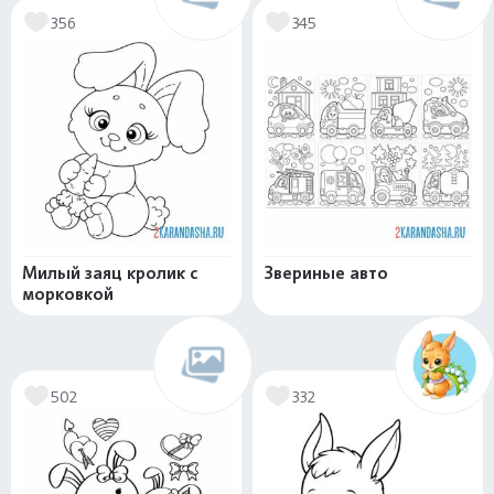
356
345
Милый заяц кролик с
Звериные авто
морковкой
502
332