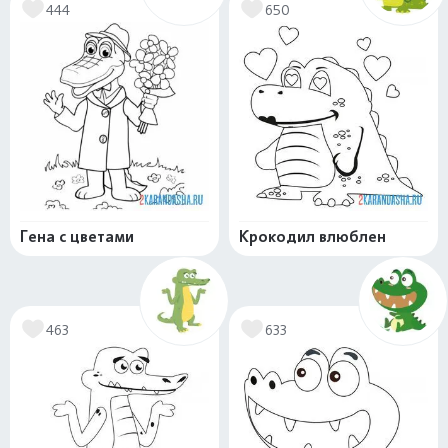
444
650
Гена с цветами
Крокодил влюблен
463
633