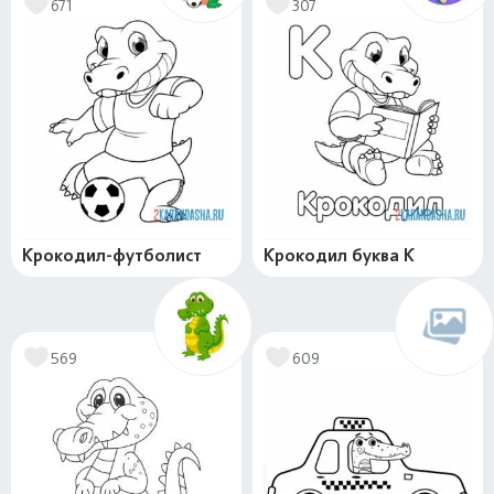
671
307
Крокодил-футболист
Крокодил буква К
569
609