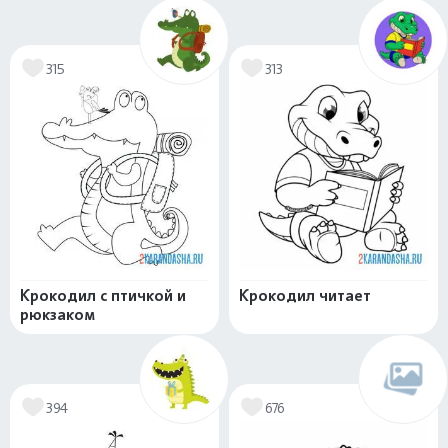
315
313
Крокодил с птичкой и
Крокодил читает
рюкзаком
394
676