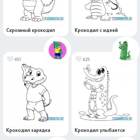
Скромный крокодил
Крокодил с идеей
457
625
Крокодил зарядка
Крокодил улыбается