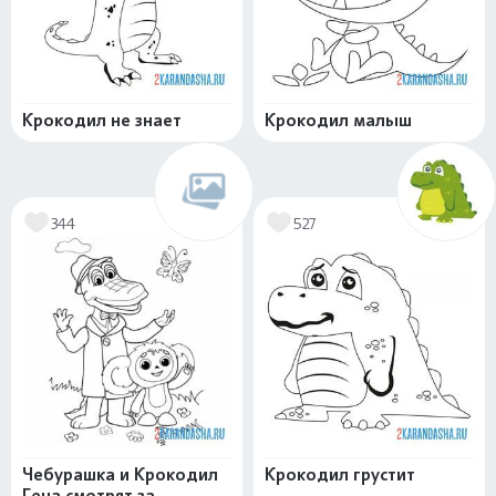
Крокодил не знает
Крокодил малыш
344
527
Чебурашка и Крокодил
Крокодил грустит
Гена смотрят за