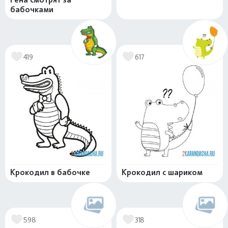
бабочками
419
617
Крокодил в бабочке
Крокодил с шариком
598
318