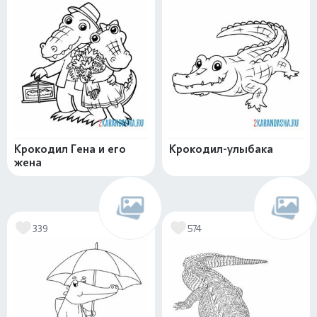
Крокодил Гена и его
Крокодил-улыбака
жена
339
574