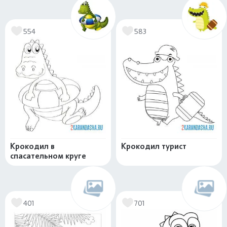
554
583
Крокодил в
Крокодил турист
спасательном круге
401
701