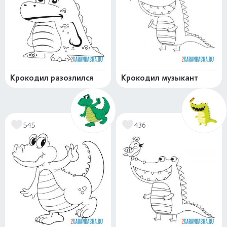
Крокодил разозлился
Крокодил музыкант
545
436