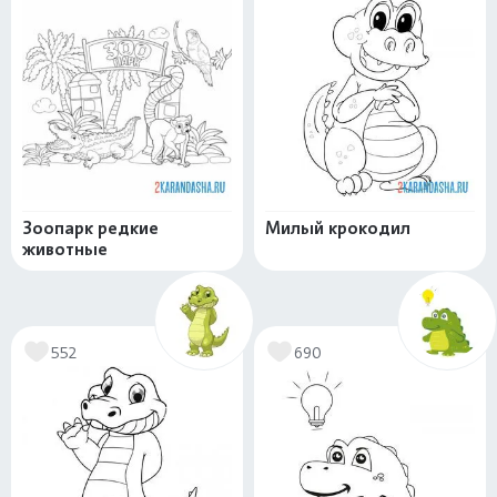
Зоопарк редкие
Милый крокодил
животные
552
690