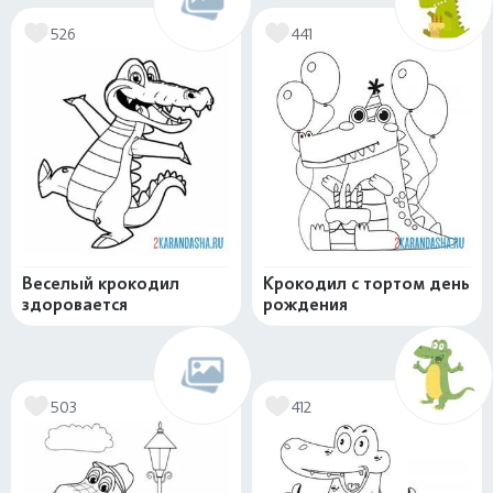
526
441
Веселый крокодил
Крокодил с тортом день
здоровается
рождения
503
412