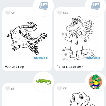
676
444
Аллигатор
Гена с цветами
661
671