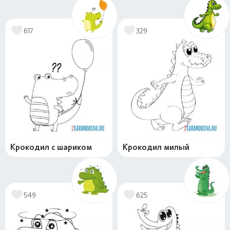
617
329
Крокодил с шариком
Крокодил милый
549
625