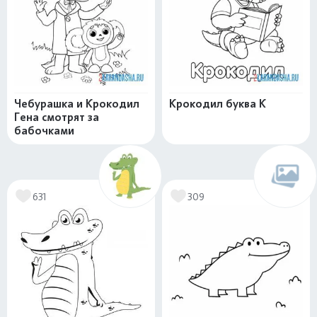
Чебурашка и Крокодил
Крокодил буква К
Гена смотрят за
бабочками
631
309