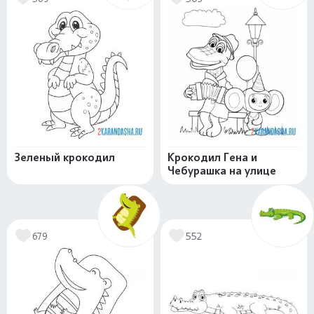
Зеленый крокодил
Крокодил Гена и
Чебурашка на улице
679
552