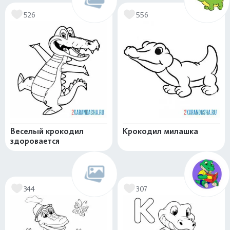
526
556
Веселый крокодил
Крокодил милашка
здоровается
344
307