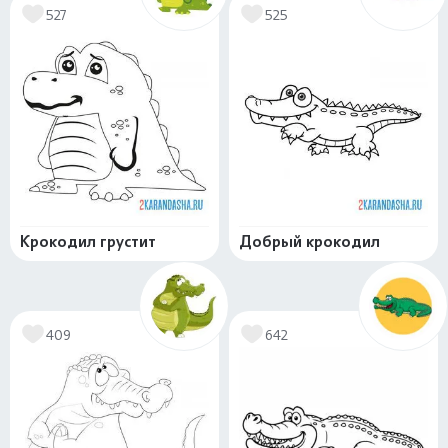
527
525
Крокодил грустит
Добрый крокодил
409
642