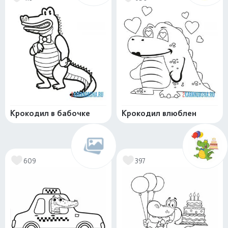
Крокодил в бабочке
Крокодил влюблен
609
397