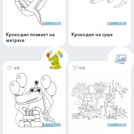
Крокодил плавает на
Крокодил на суше
матрасе
441
619