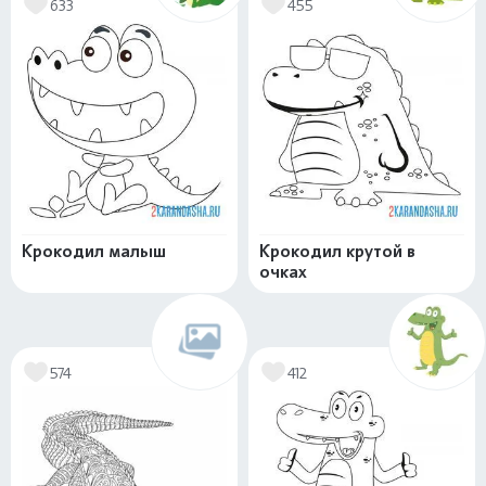
633
455
Крокодил малыш
Крокодил крутой в
очках
574
412