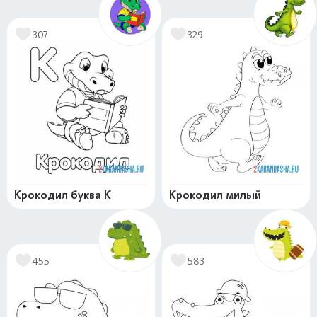
307
329
Крокодил буква К
Крокодил милый
455
583