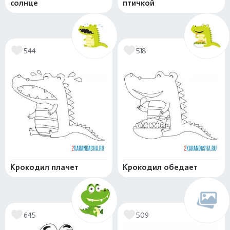
солнце
птичкой
544
518
Крокодил плачет
Крокодил обедает
645
509