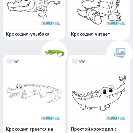
Крокодил-улыбака
Крокодил читает
661
636
Крокодил греется на
Простой крокодил с