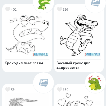
402
526
Крокодил льет слезы
Веселый крокодил
здоровается
574
650