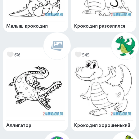
Малыш крокодил
Крокодил разозлился
676
545
Аллигатор
Крокодил хорошенький