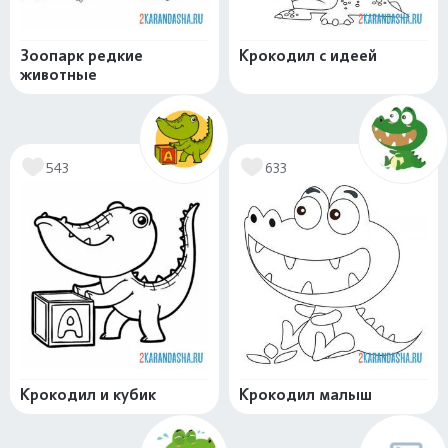
Зоопарк редкие
Крокодил с идеей
животные
543
633
Крокодил и кубик
Крокодил малыш