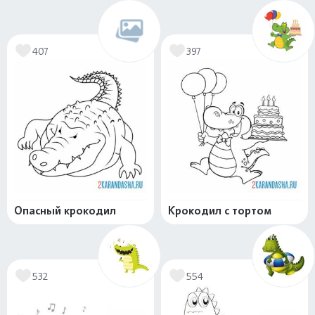
407
397
Опасный крокодил
Крокодил с тортом
532
554