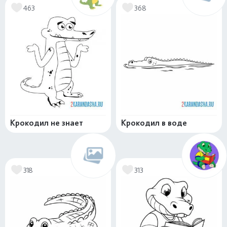
463
368
Крокодил не знает
Крокодил в воде
318
313