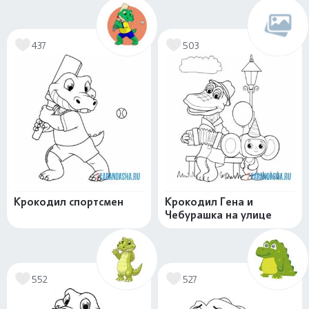
437
503
Крокодил спортсмен
Крокодил Гена и
Чебурашка на улице
552
527