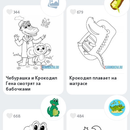
344
679
Чебурашка и Крокодил
Крокодил плавает на
Гена смотрят за
матрасе
бабочками
668
484