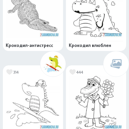
Крокодил-антистресс
Крокодил влюблен
314
444