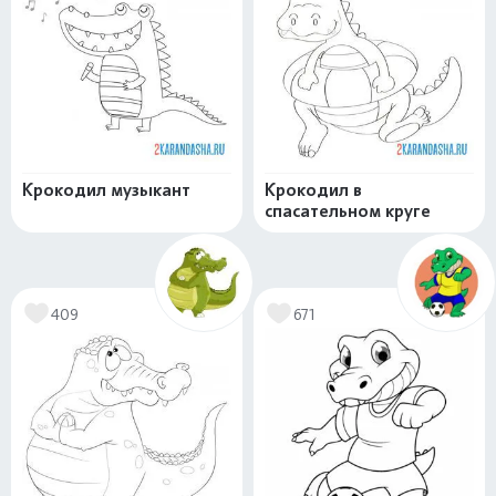
Крокодил музыкант
Крокодил в
спасательном круге
409
671