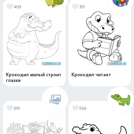
409
313
Крокодил милый строит
Крокодил читает
глазки
619
556