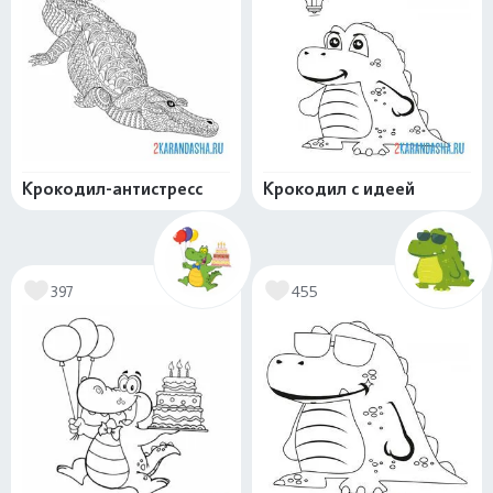
Крокодил-антистресс
Крокодил с идеей
397
455