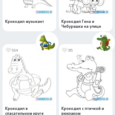
Крокодил музыкант
Крокодил Гена и
Чебурашка на улице
554
315
Крокодил в
Крокодил с птичкой и
спасательном круге
рюкзаком