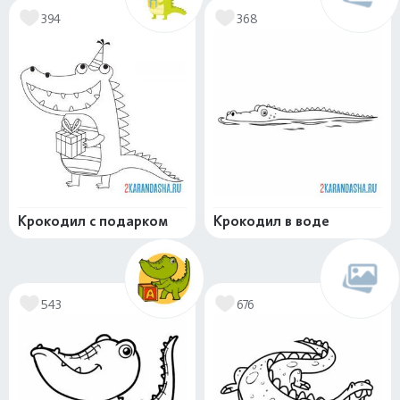
394
368
Крокодил с подарком
Крокодил в воде
543
676