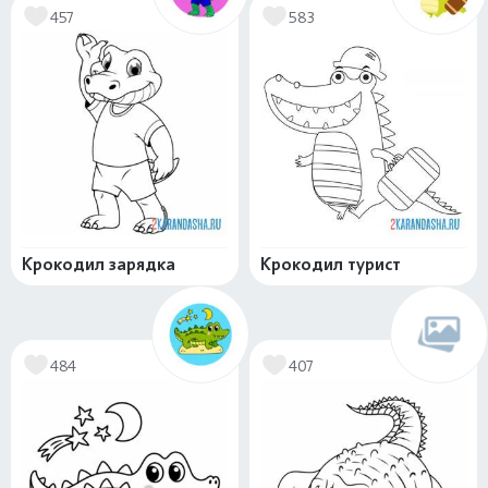
457
583
Крокодил зарядка
Крокодил турист
484
407