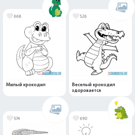
668
526
Милый крокодил
Веселый крокодил
здоровается
574
690