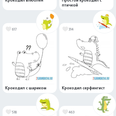
Крокодил влюблен
Простой крокодил с
птичкой
617
314
Крокодил с шариком
Крокодил серфингист
518
463