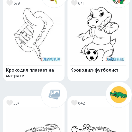
679
671
Крокодил плавает на
Крокодил-футболист
матрасе
337
642