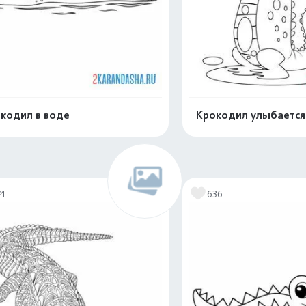
кодил в воде
Крокодил улыбается
Распечатать и скачать
Распечатать и 
74
636