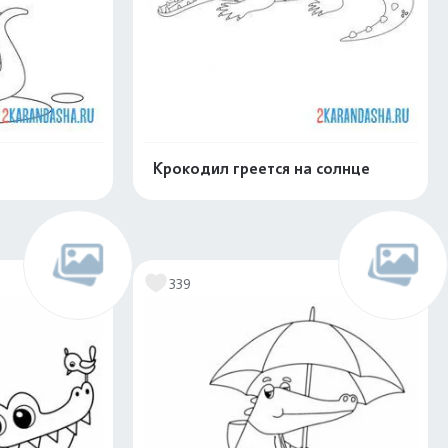
Крокодил греется на солнце
скачать
Распечатать и скачать
339