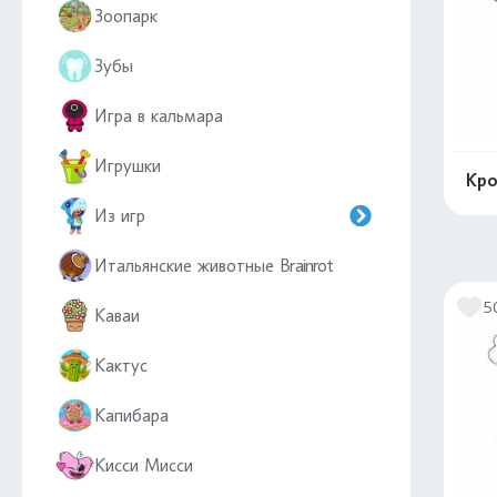
Зоопарк
Зубы
Игра в кальмара
Игрушки
Кро
Из игр
Итальянские животные Brainrot
5
Каваи
Кактус
Капибара
Кисси Мисси