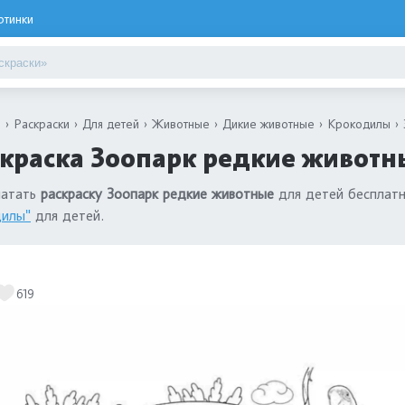
ртинки
я
Раскраски
Для детей
Животные
Дикие животные
Крокодилы
краска Зоопарк редкие животн
чатать
раскраску Зоопарк редкие животные
для детей бесплатн
дилы"
для детей.
619