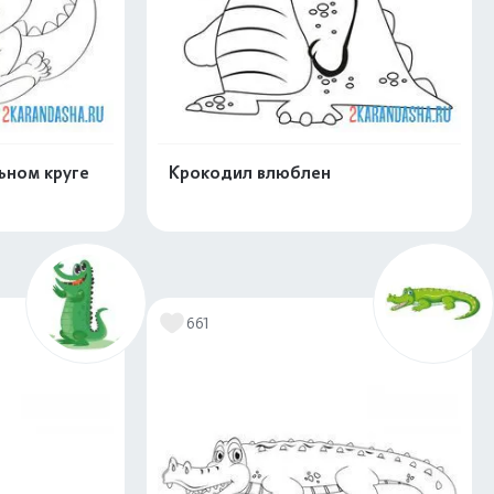
ьном круге
Крокодил влюблен
скачать
Распечатать и скачать
661