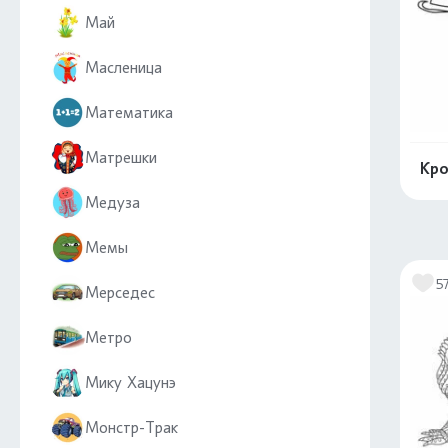
Май
Масленица
Математика
Матрешки
Кро
Медуза
Мемы
5
Мерседес
Метро
Мику Хацунэ
Монстр-Трак