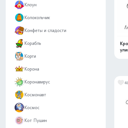
Клоун
Колокольчик
Конфеты и сладости
Корабль
Кро
ули
Корги
Корона
Коронавирус
4
Космонавт
Космос
Кот Пушин