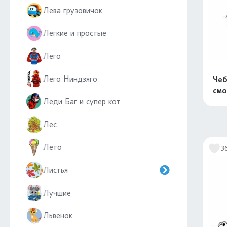
Лева грузовичок
Легкие и простые
Лего
Лего Ниндзяго
Чеб
смо
Леди Баг и супер кот
Лес
Лето
3
Листья
Лучшие
Львенок