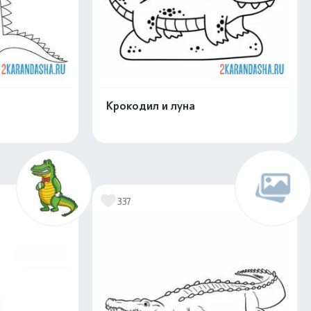
Крокодил и луна
скачать
Распечатать и скачать
337