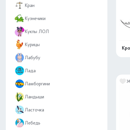
Кран
Кузнечики
Куклы ЛОЛ
Курицы
Кро
Лабубу
Лада
3
Ламборгини
Ландыши
Ласточка
Лебедь