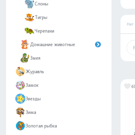
Слоны
Тигры
Нет
Черепахи
Домашние животные
Змея
Журавль
Замок
6
Звезды
Зима
Золотая рыбка