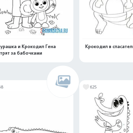
урашка и Крокодил Гена
Крокодил в спасател
трят за бабочками
Распечатать и скачать
Распечатать и 
68
625