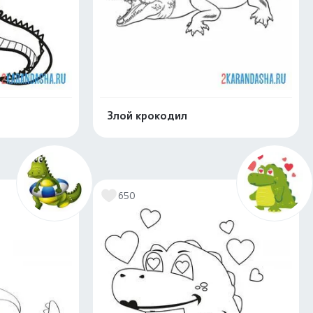
Злой крокодил
скачать
Распечатать и скачать
650