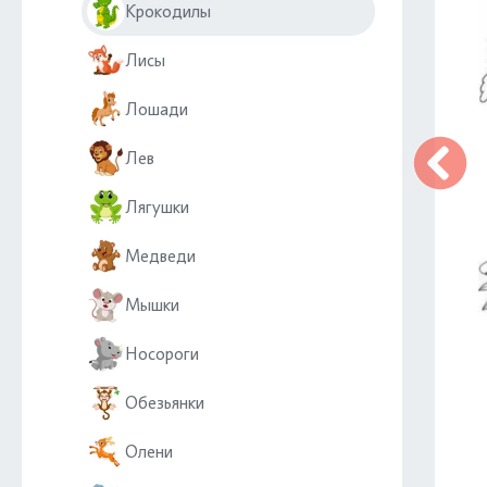
Крокодилы
Лисы
Лошади
Лев
Лягушки
Медведи
Мышки
Носороги
Обезьянки
Олени