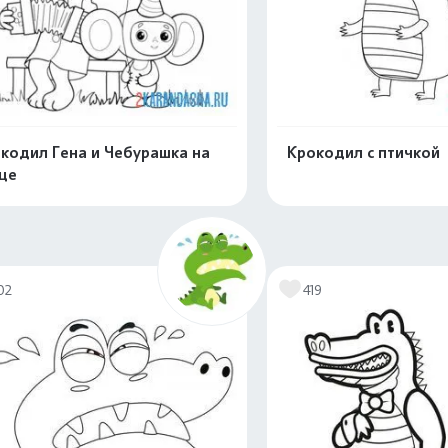
кодил Гена и Чебурашка на
Крокодил с птичкой
це
Распечатать и скачать
Распечатать и 
02
419