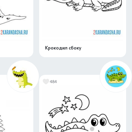
Крокодил сбоку
скачать
Распечатать и скачать
484