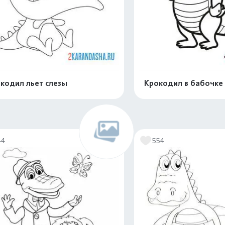
кодил льет слезы
Крокодил в бабочке
Распечатать и скачать
Распечатать и 
44
554