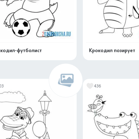
кодил-футболист
Крокодил позирует
Распечатать и скачать
Распечатать и 
03
436