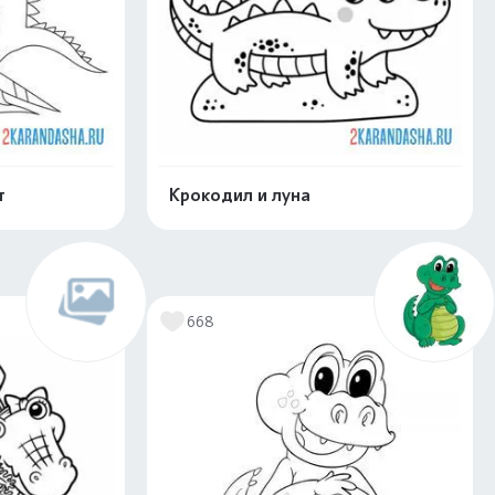
т
Крокодил и луна
скачать
Распечатать и скачать
668