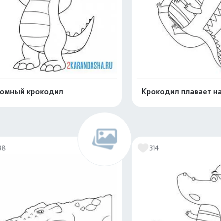
омный крокодил
Крокодил плавает на
Распечатать и скачать
Распечатать и 
38
314