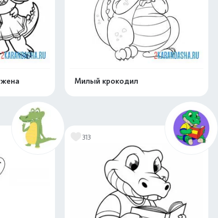
 жена
Милый крокодил
скачать
Распечатать и скачать
313