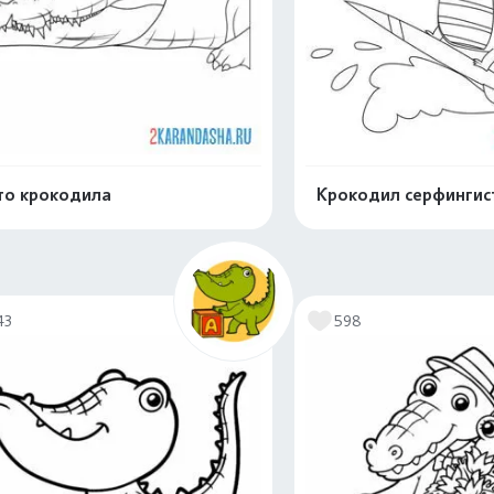
о крокодила
Крокодил серфингис
Распечатать и скачать
Распечатать и 
43
598