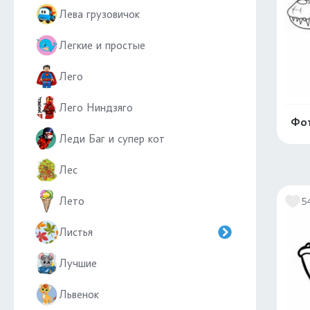
Лева грузовичок
Легкие и простые
Лего
Лего Ниндзяго
Фот
Леди Баг и супер кот
Лес
Лето
5
Листья
Лучшие
Львенок