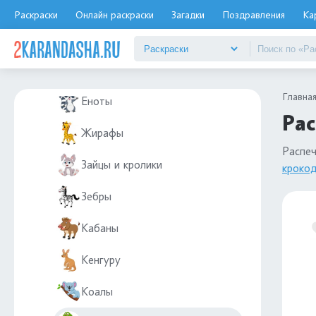
Верблюды
Раскраски
Онлайн раскраски
Загадки
Поздравления
Ка
Волки
Ёжик
Главна
Еноты
Рас
Жирафы
Распе
Зайцы и кролики
кроко
Зебры
Кабаны
Кенгуру
Коалы