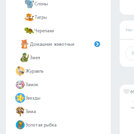
Слоны
Тигры
Нет
Черепахи
Домашние животные
Змея
Журавль
Замок
6
Звезды
Зима
Золотая рыбка