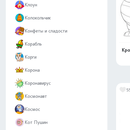
Клоун
Колокольчик
Конфеты и сладости
Корабль
Кро
Корги
Корона
Коронавирус
5
Космонавт
Космос
Кот Пушин