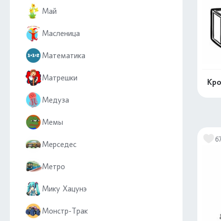
Май
Масленица
Математика
Матрешки
Кро
Медуза
Мемы
6
Мерседес
Метро
Мику Хацунэ
Монстр-Трак