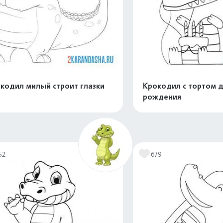
кодил милый строит глазки
Крокодил с тортом 
рождения
Распечатать и скачать
Распечатать и 
52
679