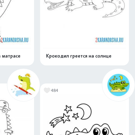
 матрасе
Крокодил греется на солнце
скачать
Распечатать и скачать
484