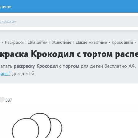
ртинки
я
Раскраски
Для детей
Животные
Дикие животные
Крокодилы
краска Крокодил с тортом расп
чатать
раскраску Крокодил с тортом
для детей бесплатно А4. 
дилы"
для детей.
397