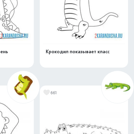
день
Крокодил показывает класс
скачать
Распечатать и скачать
661