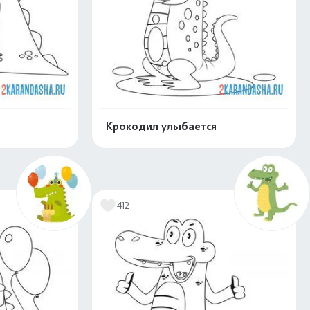
Крокодил улыбается
скачать
Распечатать и скачать
412