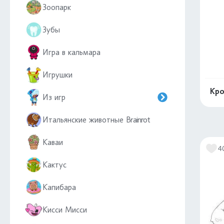
Зоопарк
Зубы
Игра в кальмара
Игрушки
Кро
Из игр
Итальянские животные Brainrot
Каваи
4
Кактус
Капибара
Кисси Мисси