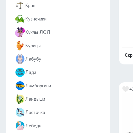
Кран
Кузнечики
Куклы ЛОЛ
Курицы
Скр
Лабубу
Лада
Ламборгини
4
Ландыши
Ласточка
Лебедь