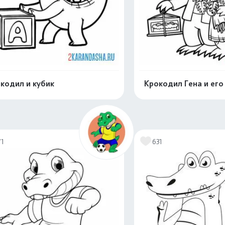
кодил и кубик
Крокодил Гена и его
Распечатать и скачать
Распечатать и 
71
631