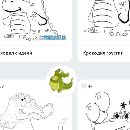
кодил с идеей
Крокодил грустит
Распечатать и скачать
Распечатать и 
09
441